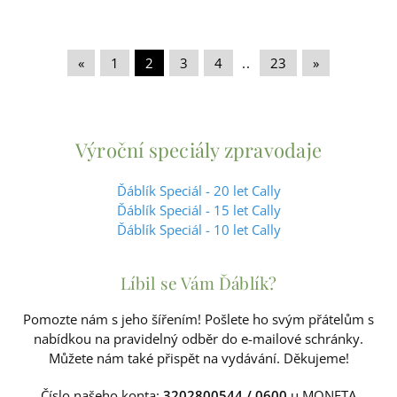
«
|
1
|
2
|
3
|
4
|
..
|
23
|
»
Výroční speciály zpravodaje
Ďáblík Speciál - 20 let Cally
Ďáblík Speciál - 15 let Cally
Ďáblík Speciál - 10 let Cally
Líbil se Vám Ďáblík?
Pomozte nám s jeho šířením! Pošlete ho svým přátelům s
nabídkou na pravidelný odběr do e-mailové schránky.
Můžete nám také přispět na vydávání. Děkujeme!
Číslo našeho konta:
3202800544 / 0600
u MONETA