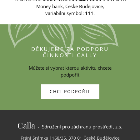
Money bank, České Budějovice,
variabilní symbol:
111
.
DĚKUJEME ZA PODPORU
ČINNOSTI CALLY
Můžete si vybrat kterou aktivitu chcete
podpořit
CHCI PODPOŘIT
Calla
- Sdružení pro záchranu prostředí, z.s.
Fráni Šrámka 1168/35, 370 01 České Budějovice