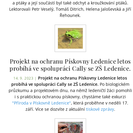
a ptáky a její součástí byl také odchyt a kroužkování ptáků.
Lektorovali Petr Veselý, Tomáš Ditrich, Helena Jaloševská a Jiří
Řehounek.
Projekt na ochranu Pískovny Ledenice letos
probíhá ve spolupráci Cally se ZŠ Ledenice.
Projekt na ochranu Pískovny Ledenice letos
14. 9. 2023 |
probíhá ve spolupráci Cally se ZŠ Ledenice.
Po biologickém
průzkumu a projektovém dnu, na němž ledeničtí žáci pomohli
i s praktickou ochranou pískovny, chystáme také exkurzi
"Příroda v Pískovně Ledenice"
, která proběhne v neděli 17.
září. Více se dozvíte z aktuální
tiskové zprávy
.