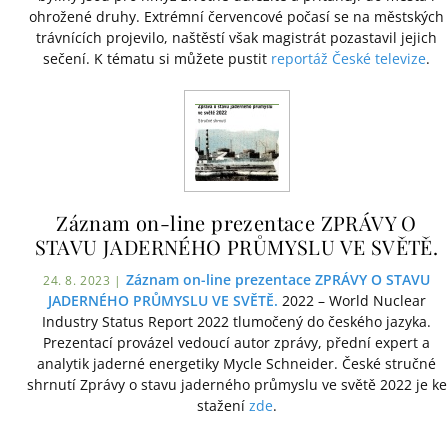
ohrožené druhy. Extrémní červencové počasí se na městských
trávnících projevilo, naštěstí však magistrát pozastavil jejich
sečení. K tématu si můžete pustit
reportáž České televize
.
Záznam on-line prezentace ZPRÁVY O
STAVU JADERNÉHO PRŮMYSLU VE SVĚTĚ.
Záznam on-line prezentace ZPRÁVY O STAVU
24. 8. 2023 |
JADERNÉHO PRŮMYSLU VE SVĚTĚ.
2022 – World Nuclear
Industry Status Report 2022 tlumočený do českého jazyka.
Prezentací provázel vedoucí autor zprávy, přední expert a
analytik jaderné energetiky Mycle Schneider. České stručné
shrnutí Zprávy o stavu jaderného průmyslu ve světě 2022 je ke
stažení
zde
.