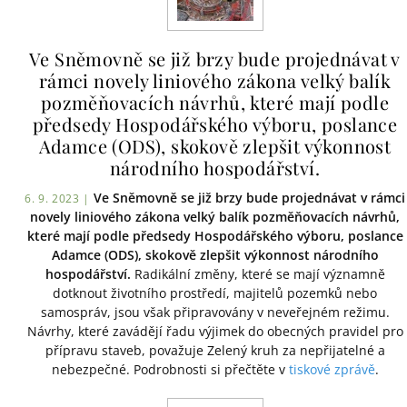
Ve Sněmovně se již brzy bude projednávat v
rámci novely liniového zákona velký balík
pozměňovacích návrhů, které mají podle
předsedy Hospodářského výboru, poslance
Adamce (ODS), skokově zlepšit výkonnost
národního hospodářství.
Ve Sněmovně se již brzy bude projednávat v rámci
6. 9. 2023 |
novely liniového zákona velký balík pozměňovacích návrhů,
které mají podle předsedy Hospodářského výboru, poslance
Adamce (ODS), skokově zlepšit výkonnost národního
hospodářství.
Radikální změny, které se mají významně
dotknout životního prostředí, majitelů pozemků nebo
samospráv, jsou však připravovány v neveřejném režimu.
Návrhy, které zavádějí řadu výjimek do obecných pravidel pro
přípravu staveb, považuje Zelený kruh za nepřijatelné a
nebezpečné. Podrobnosti si přečtěte v
tiskové zprávě
.