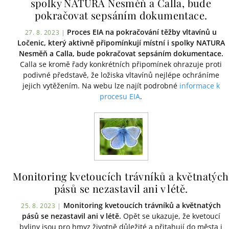
spolky NATURA Nesměň a Calla, bude
pokračovat sepsáním dokumentace.
Proces EIA na pokračování těžby vltavínů u
27. 8. 2023 |
Ločenic, který aktivně připomínkují místní i spolky NATURA
Nesměň a Calla, bude pokračovat sepsáním dokumentace.
Calla se kromě řady konkrétních připomínek ohrazuje proti
podivné představě, že ložiska vltavínů nejlépe ochráníme
jejich vytěžením. Na webu lze najít podrobné
informace k
procesu EIA
.
Monitoring kvetoucích trávníků a květnatých
pásů se nezastavil ani v létě.
Monitoring kvetoucích trávníků a květnatých
25. 8. 2023 |
pásů se nezastavil ani v létě.
Opět se ukazuje, že kvetoucí
byliny jsou pro hmyz životně důležité a přitahují do města i