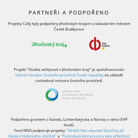
PARTNEŘI A PODPOŘENO
Projekty Cally byly podpořeny Jihočeským krajem a statutárním městem
České Budějovice
Projekt "Osvěta veřejnosti v Jihočeském kraji" je spolufinancován
Státním fondem životního prostředí České republiky
na základě
rozhodnutí ministra životního prostředí.
Podpořeno grantem z Islandu, Lichtenštejnska a Norska v rámci EHP
fondů.
Fond NNO podporuje projekty
"Silnější hlas obyvatel Vysočiny při
hledání hlubinného úložiště"
a
"Postindustriální prostory jako příležitost