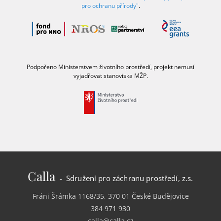
pro ochranu přírody"
.
Podpořeno Ministerstvem životního prostředí, projekt nemusí
vyjadřovat stanoviska MŽP.
Calla
- Sdružení pro záchranu prostředí, z.s.
Fráni Šrámka 1168/35, 370 01 České Budějovice
384 971 930
calla@calla.cz