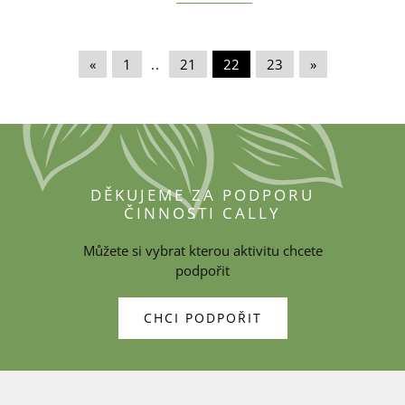
«
|
1
|
..
|
21
|
22
|
23
|
»
DĚKUJEME ZA PODPORU
ČINNOSTI CALLY
Můžete si vybrat kterou aktivitu chcete
podpořit
CHCI PODPOŘIT