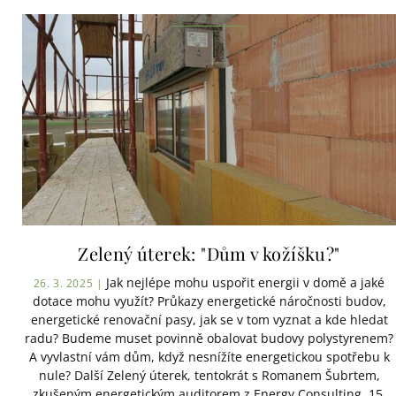
Zelený úterek: "Dům v kožíšku?"
Jak nejlépe mohu uspořit energii v domě a jaké
26. 3. 2025 |
dotace mohu využít? Průkazy energetické náročnosti budov,
energetické renovační pasy, jak se v tom vyznat a kde hledat
radu? Budeme muset povinně obalovat budovy polystyrenem?
A vyvlastní vám dům, když nesnížíte energetickou spotřebu k
nule? Další Zelený úterek, tentokrát s Romanem Šubrtem,
zkušeným energetickým auditorem z Energy Consulting. 15.