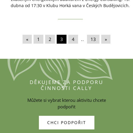
dubna od 17:30 v Klubu Horká vana v Českých Budějovicích.
«
|
1
|
2
|
3
|
4
|
..
|
13
|
»
DĚKUJEME ZA PODPORU
ČINNOSTI CALLY
Můžete si vybrat kterou aktivitu chcete
podpořit
CHCI PODPOŘIT