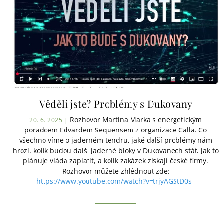
Věděli jste? Problémy s Dukovany
Rozhovor Martina Marka s energetickým
20. 6. 2025 |
poradcem Edvardem Sequensem z organizace Calla. Co
všechno víme o jaderném tendru, jaké další problémy nám
hrozí, kolik budou další jaderné bloky v Dukovanech stát, jak to
plánuje vláda zaplatit, a kolik zakázek získají české firmy.
Rozhovor můžete zhlédnout zde:
https://www.youtube.com/watch?v=trjyAGStD0s