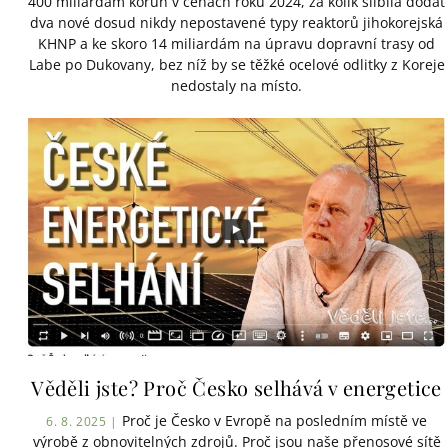
400 miliardám korun v cenách roku 2024, za kolik slíbila dodat
dva nové dosud nikdy nepostavené typy reaktorů jihokorejská
KHNP a ke skoro 14 miliardám na úpravu dopravní trasy od
Labe po Dukovany, bez níž by se těžké ocelové odlitky z Koreje
nedostaly na místo.
Věděli jste? Proč Česko selhává v energetice
Proč je Česko v Evropě na posledním místě ve
6. 8. 2025 |
výrobě z obnovitelných zdrojů. Proč jsou naše přenosové sítě