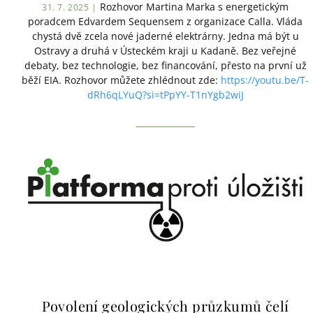
Rozhovor Martina Marka s energetickým
31. 7. 2025 |
poradcem Edvardem Sequensem z organizace Calla. Vláda
chystá dvě zcela nové jaderné elektrárny. Jedna má být u
Ostravy a druhá v Ústeckém kraji u Kadaně. Bez veřejné
debaty, bez technologie, bez financování, přesto na první už
běží EIA. Rozhovor můžete zhlédnout zde:
https://youtu.be/T-
dRh6qLYuQ?si=tPpYY-T1nYgb2wiJ
Povolení geologických průzkumů čelí