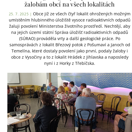
žalobám obcí na všech lokalitách
Obce již ze všech čtyř lokalit ohrožených možným
25. 7. 2025 |
umístěním hlubinného úložiště vysoce radioaktivních odpadů
žaluji povolení Ministerstva životního prostředí. Nechtějí, aby
na jejich území státní Správa úložišť radioaktivních odpadů
(SÚRAO) prováděla vrty a další geologické práce. Po
samosprávách z lokalit Březový potok z Pošumaví a Janoch od
Temelína, které dostaly povolení jako první, podaly žaloby i
obce z Vysočiny a to z lokalit Hrádek z Jihlavska a naposledy
nyní i z Horky z Třebíčska.