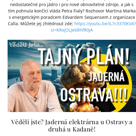
nedostatečné pro jádro i pro nové obnovitelné zdroje, a jak s
tím pohnula končící vláda Petra Fialy? Rozhovor Martina Marka
s energetickým poradcem Edvardem Sequensem z organizace
Calla. Můžete jej zhlédnout zde:
https://youtu.be/IL7c3370KVA?
si=KRxjOLJe6RhfR0JA
Věděli jste? Jaderná elektrárna u Ostravy a
druhá u Kadaně!