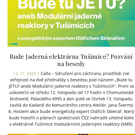
Bude Jaderná elektrárna Tušimice? Pozvání
na besedy
Calla – Sdružení pro záchranu prostředí zve
12. 11. 2025 |
veřejnost na dvě přednášky s besedou pod názvem „Bude tu
JETU? aneb Modulární jaderné reaktory v Tušimicích“. První se
uskuteční ve středu 12. listopadu od 17 hodin v Chomutovské
knihovně, Palackého 4995 a den poté ve čtvrtek 13. listopadu
zavítá do Kadaně do komunitního centra Ateliér, Jana Švermy
8. Hostem akce bude energetický expert Oldřich Sklenář, který
bude hovořit o plánech společnosti ČEZ nahradit uhelné kotle
v elektrárně Tušimice modulárními jadernými reaktory (SMR).