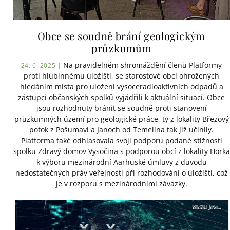
Obce se soudně brání geologickým
průzkumům
Na pravidelném shromáždění členů Platformy
24. 6. 2025 |
proti hlubinnému úložišti, se starostové obcí ohrožených
hledáním místa pro uložení vysoceradioaktivních odpadů a
zástupci občanských spolků vyjádřili k aktuální situaci. Obce
jsou rozhodnuty bránit se soudně proti stanovení
průzkumných území pro geologické práce, ty z lokality Březový
potok z Pošumaví a Janoch od Temelína tak již učinily.
Platforma také odhlasovala svoji podporu podané stížnosti
spolku Zdravý domov Vysočina s podporou obcí z lokality Horka
k výboru mezinárodní Aarhuské úmluvy z důvodu
nedostatečných práv veřejnosti při rozhodování o úložišti, což
je v rozporu s mezinárodními závazky.