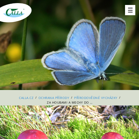
/
/
/
CALLA.CZ
OCHRANA PŘÍRODY
PŘÍRODOVĚDNÉ VYCHÁZKY
ZA HOUBAMI A MECHY DO BRANIŠOVSKÉHO LESA