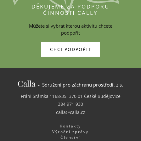
DĚKUJEME ZA PODPORU
ČINNOSTI CALLY
Můžete si vybrat kterou aktivitu chcete
podpořit
CHCI PODPOŘIT
Calla
- Sdružení pro záchranu prostředí, z.s.
Fráni Šrámka 1168/35, 370 01 České Budějovice
384 971 930
calla@calla.cz
Kontakty
Výroční zprávy
Členství