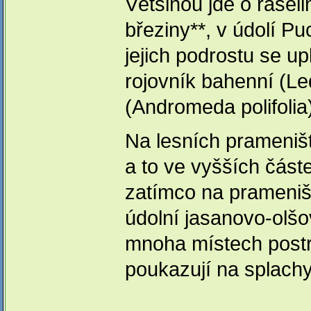
Většinou jde o rašel
březiny**, v údolí P
jejich podrostu se up
rojovník bahenní (Le
(Andromeda polifolia
Na lesních prameništ
a to ve vyšších částe
zatímco na prameništ
údolní jasanovo-olšo
mnoha místech postrá
poukazují na splachy 