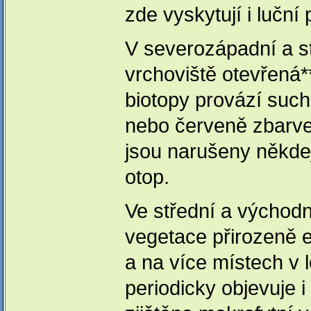
zde vyskytují i luční
V severozápadní a st
vrchoviště otevřená
biotopy provází suc
nebo červeně zbarven
jsou narušeny někde
otop.
Ve střední a východn
vegetace přirozeně e
a na více místech v 
periodicky objevuje 