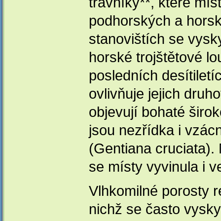
trávníky**, které mí
podhorských a horsk
stanovištích se vysky
horské trojštětové lo
posledních desítilet
ovlivňuje jejich dru
objevují bohaté širok
jsou nezřídka i vzác
(Gentiana cruciata).
se místy vyvinula i 
Vlhkomilné porosty r
nichž se často vysky