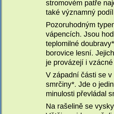
stromovém patře naj
také významný podíl 
Pozoruhodným typem 
vápencích. Jsou hodn
teplomilné doubravy*
borovice lesní. Jejic
je provázejí i vzácn
V západní části se v
smrčiny*. Jde o jedin
minulosti převládal s
Na rašelině se vyskyt