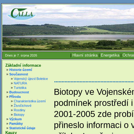
|
Hlavní stránka
|
Energetika
|
Ochran
Dnes je 7. srpna 2026
Základní informace
»
Historie území
»
Současnost
»
Vojenský újezd Boletice
»
NATURA
»
Turistika
Biotopy ve Vojenském
»
Budoucnost
»
Příroda
podmínek prostředí i 
»
Charakteristika území
»
Živočichové
»
Rostliny
2001-2005 zde probí
»
Biotopy
»
Výzkum
přineslo informaci o 
»
Památky
»
Statistické údaje
Kauzy