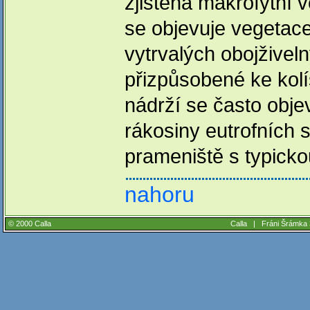
zjištěna makrofytní 
se objevuje vegetace
vytrvalých obojživeln
přizpůsobené ke kolí
nádrží se často obje
rákosiny eutrofních s
prameniště s typickou
nahoru
© 2000 Calla
Calla |
Fráni Šrámka 