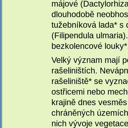
májové (Dactylorhiza
dlouhodobě neobhosp
tužebníková lada* s
(Filipendula ulmaria
bezkolencové louky*
Velký význam mají p
rašeliništích. Neváp
rašeliniště* se vyzna
ostřicemi nebo mec
krajině dnes vesměs 
chráněných územích
nich vývoje vegetac