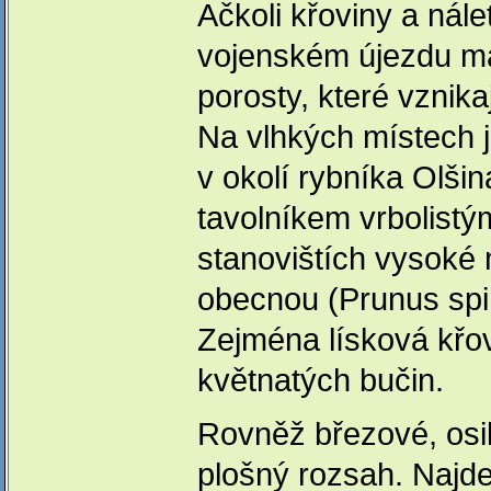
Ačkoli křoviny a nále
vojenském újezdu ma
porosty, které vznik
Na vlhkých místech 
v okolí rybníka Olšin
tavolníkem vrbolistým
stanovištích vysoké m
obecnou (Prunus spin
Zejména lísková křov
květnatých bučin.
Rovněž březové, osi
plošný rozsah. Najde