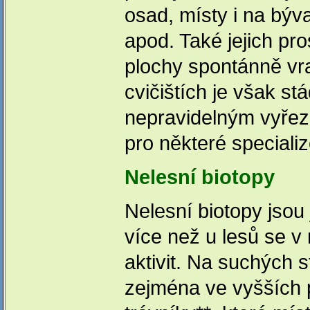
osad, místy i na býv
apod. Také jejich pr
plochy spontánně vr
cvičištích je však s
nepravidelným vyřez
pro některé specializ
Nelesní biotopy
Nelesní biotopy jsou 
více než u lesů se v
aktivit. Na suchých 
zejména ve vyšších 