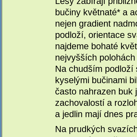
Lesy zabírají přibliž
bučiny květnaté* a ac
nejen gradient nadmo
podloží, orientace s
najdeme bohaté květn
nejvyšších polohách 
Na chudším podloží s
kyselými bučinami b
často nahrazen buk je
zachovalostí a rozl
a jedlin mají dnes pr
Na prudkých svazích t