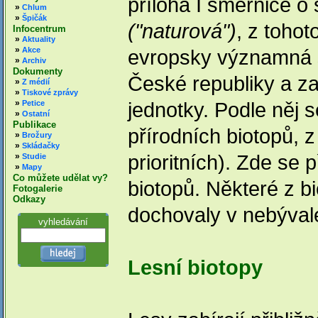
příloha I směrnice o
»
Chlum
»
Špičák
("naturová")
, z tohot
Infocentrum
»
Aktuality
»
Akce
evropsky významná st
»
Archiv
Dokumenty
České republiky a z
»
Z médií
»
Tiskové zprávy
»
jednotky. Podle něj 
Petice
»
Ostatní
Publikace
přírodních biotopů, z
»
Brožury
»
Skládačky
prioritních). Zde se
»
Studie
»
Mapy
Co můžete udělat vy?
biotopů. Některé z b
Fotogalerie
Odkazy
dochovaly v nebývalé
vyhledávání
Lesní biotopy