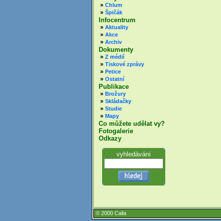
»
Chlum
»
Špičák
Infocentrum
»
Aktuality
»
Akce
»
Archiv
Dokumenty
»
Z médií
»
Tiskové zprávy
»
Petice
»
Ostatní
Publikace
»
Brožury
»
Skládačky
»
Studie
»
Mapy
Co můžete udělat vy?
Fotogalerie
Odkazy
vyhledávání
© 2000 Calla