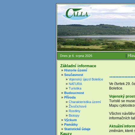
|
Hlav
Dnes je 6. srpna 2026
Základní informace
»
Historie území
»
Současnost
»
Vojenský újezd Boletice
Ve čtvrtek 29. 
»
NATURA
Boletice.
»
Turistika
»
Budoucnost
Vojenský prosto
»
Příroda
Turisté se mus
»
Charakteristika území
Mapu cyklostez
»
Živočichové
»
Rostliny
Všichni návštěv
»
Biotopy
informačních ta
»
Výzkum
»
Památky
Aktuální infor
»
Statistické údaje
změnám, které s
Kauzy