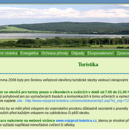
ní stránka
|
Energetika
|
Ochrana přírody
|
Odpady
|
Ekoporadenství
|
Zpravo
Turistika
června 2006 byly pro širokou veřejnost otevřeny turistické stezky vedoucí okrajový
r se otevírá pro turisty pouze o víkendech a svátcích v době od 7.00 do 21.00 
ejí pohybovat jen po vyznačených trasách a komunikacích k tomu určených a vyme
ek najdete
zde - http://www.vojujezd-boletice.cz/vismo/dokumenty2.asp?id_org
níci by se měli před vstupem do vojenského prostoru důkladně seznámit s pravidl
bulích před každým vstupem na cyklistickou či pěší stezku.
mace naleznete na webové stránce
www.vojujezd-boletice.cz
, kterou je vhodné př
i vyžádá například mimořádné cvičení či střelby.