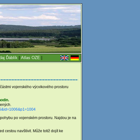
daj Ďáblík
|
Atlas OZE
|
mi částmi vojenského výcvikového prostoru
hodin.
zených.
=715&id=1006&p1=1004
y pohybu po vojenském prostoru. Najdou je na
ed cestou navštívit. Může totiž dojít ke