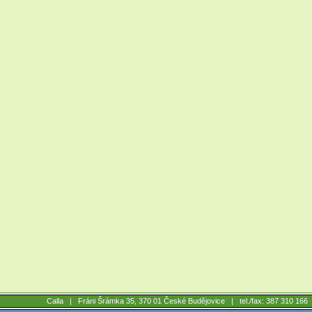
Calla |
Fráni Šrámka 35, 370 01 České Budějovice
| tel./fax: 387 310 16