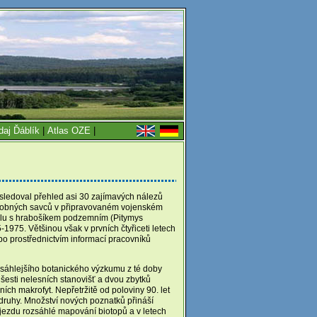
daj Ďáblík
|
Atlas OZE
|
 následoval přehled asi 30 zajímavých nálezů
u drobných savců v připravovaném vojenském
olu s hrabošíkem podzemním (Pitymys
975. Většinou však v prvních čtyřiceti letech
bo prostřednictvím informací pracovníků
rozsáhlejšího botanického výzkumu z té doby
 šesti nelesních stanovišť a dvou zbytků
ních makrofyt. Nepřetržitě od poloviny 90. let
cné druhy. Množství nových poznatků přináší
jezdu rozsáhlé mapování biotopů a v letech