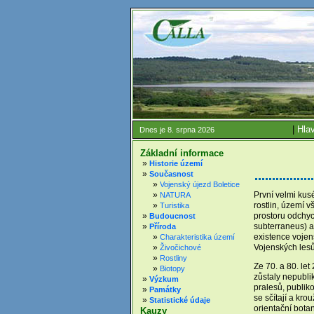
|
Hlav
Dnes je 8. srpna 2026
Základní informace
»
Historie území
»
Současnost
»
Vojenský újezd Boletice
První velmi kusé
»
NATURA
rostlin, území 
»
Turistika
prostoru odchy
»
Budoucnost
subterraneus) a
»
Příroda
existence vojen
»
Charakteristika území
Vojenských lesů 
»
Živočichové
»
Rostliny
Ze 70. a 80. let
»
Biotopy
zůstaly nepubli
»
Výzkum
pralesů, publiko
»
Památky
se sčítají a kro
»
Statistické údaje
orientační bota
Kauzy