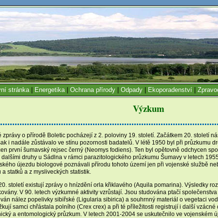
ní stránka
|
Energetika
|
Ochrana přírody
|
Odpady
|
Ekoporadenství
|
Zpravo
Výzkum
 zprávy o přírodě Boletic pocházejí z 2. poloviny 19. století. Začátkem 20. století
však i nadále zůstávalo ve stínu pozornosti badatelů. V létě 1950 byl při průzkum
cen první šumavský rejsec černý (Neomys fodiens). Ten byl opětovně odchycen sp
 dalšími druhy u Sádlna v rámci parazitologického průzkumu Šumavy v letech 1955-1
ského újezdu biologové poznávali přírodu tohoto území jen při vojenské službě ne
a statků a z mysliveckých statistik.
 20. století existují zprávy o hnízdění orla křiklavého (Aquila pomarina). Výsledky 
kovány. V 90. letech výzkumné aktivity vzrůstají. Jsou studována ptačí společenstva
ván nález popelivky sibiřské (Ligularia sibirica) a souhrnný materiál o vegetaci vod
užkují samci chřástala polního (Crex crex) a při té příležitosti registrují i další vzá
nický a entomologický průzkum. V letech 2001-2004 se uskutečnilo ve vojenském ú