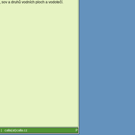
, sov a druhů vodních ploch a vodotečí.
6 |
calla(at)calla.cz
P