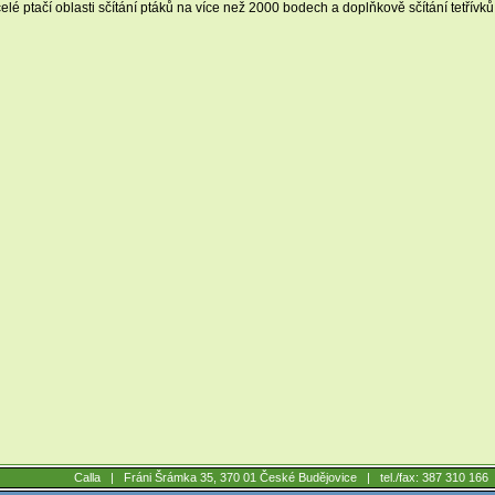
elé ptačí oblasti sčítání ptáků na více než 2000 bodech a doplňkově sčítání tetřívků
Calla |
Fráni Šrámka 35, 370 01 České Budějovice
| tel./fax: 387 310 16