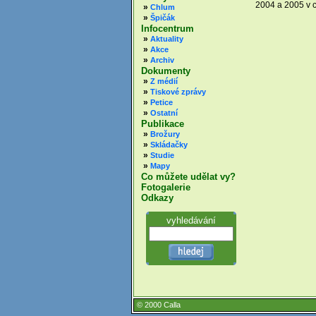
2004 a 2005 v c
»
Chlum
»
Špičák
Infocentrum
»
Aktuality
»
Akce
»
Archiv
Dokumenty
»
Z médií
»
Tiskové zprávy
»
Petice
»
Ostatní
Publikace
»
Brožury
»
Skládačky
»
Studie
»
Mapy
Co můžete udělat vy?
Fotogalerie
Odkazy
vyhledávání
© 2000 Calla