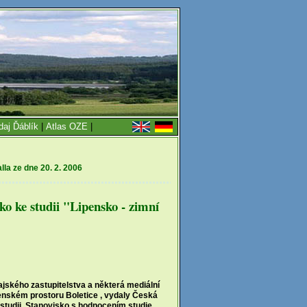
daj Ďáblík
|
Atlas OZE
|
la ze dne 20. 2. 2006
sko ke studii "Lipensko - zimní
ajského zastupitelstva a některá mediální
jenském prostoru Boletice , vydaly Česká
o studii. Stanovisko s hodnocením studie