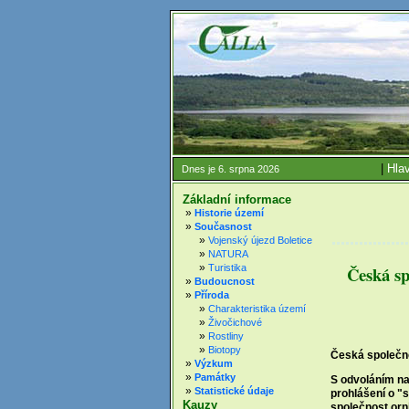
|
Hlav
Dnes je 6. srpna 2026
Základní informace
»
Historie území
»
Současnost
»
Vojenský újezd Boletice
»
NATURA
»
Česká sp
Turistika
»
Budoucnost
»
Příroda
»
Charakteristika území
»
Živočichové
»
Rostliny
»
Biotopy
Česká společno
»
Výzkum
»
Památky
S odvoláním na
»
Statistické údaje
prohlášení o "
Kauzy
společnost orni