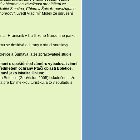
"S ohledem na závažnost prohlášení ve
lokalitě Smrčina, Chlum a Špičák, považujeme
 přírody"
, uvedl Vladimír Molek ze sdružení
na - Hraničník v I. a II. zóně Národního parku
ému se dostává ochrany v rámci soustavy
oletice a Šumava; a že zpracovatelé studie
známení o upuštění od záměru vybudovat zimní
 předmětem ochrany Ptačí oblasti Boletice,
amná jako lokalita Chlum;
du Boletice (GeoVision 2005) i skutečnost, že
pro tzv. měkkou turistiku, a to v souladu s