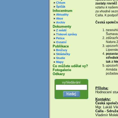
»
Chlum
zaslaly rovněž 
»
Špičák
vztahu k našemu
Infocentrum
za vhodné sezná
»
Aktuality
Calla. K podpoř
»
Akce
»
Česká společno
Archiv
Dokumenty
nesouhla
»
Z médií
Šumava, 
»
Tiskové zprávy
zdůrazňu
»
Petice
Natura 2
»
Ostatní
upozorňu
Publikace
Lipensko
»
Brožury
pozastav
»
Skládačky
středisk
»
Studie
tak z hl
»
Mapy
upozorňu
Co můžete udělat vy?
Armáda Č
Fotogalerie
požadavk
Odkazy
vyhledávání
Příloha:
Hodnocení stud
Kontakty:
Česká společn
Mgr. Lukáš Vik
Calla - Sdruž
Vladimír Molek