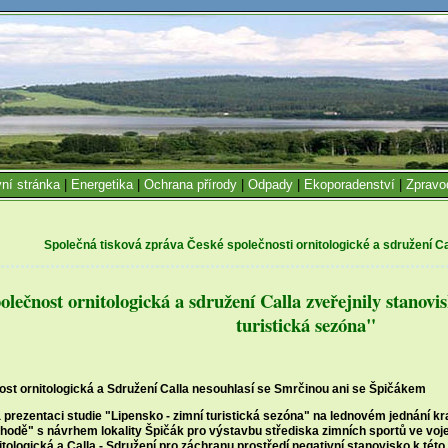
ní stránka
|
Energetika
|
Ochrana přírody
|
Odpady
|
Ekoporadenství
|
Zpravo
Společná tisková zpráva České společnosti ornitologické a sdružení Cal
olečnost ornitologická a sdružení Calla zveřejnily stanovi
turistická sezóna"
st ornitologická a Sdružení Calla nesouhlasí se Smrčinou ani se Špičákem
 prezentaci studie "Lipensko - zimní turistická sezóna" na lednovém jednání kr
shodě" s návrhem lokality Špičák pro výstavbu střediska zimních sportů ve vo
tologická a Calla - Sdružení pro záchranu prostředí negativní stanovisko k tét