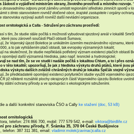
s žádostí o vyjádření ministrům obrany, životního prostředí a místního rozvoje.
 dosavadnímu odporu proti záměru umístit regionální středisko zimních sportů v 
mit s tímto stanoviskem rovněž dotčené obce, krajské zastupitele i orgány ochrany
e stanoviska vyzývají autoři rovněž další nevládní organizace.
st ornitologická a Calla - Sdružení pro záchranu prostředí:
sí s tím, že studie stále počítá s možností vybudovat sjezdový areál v lokalitě Smrči
které jsou zároveň součástí Ptačí oblasti Šumava;
jí, že Vojenský újezd Boletice je unikátním územím mezinárodního významu, kter
000, a to jak vyhlášením ptačí oblasti, tak evropsky významných lokalit;
jí na skutečnost, že studie nepřikládá potřebný význam existenci ptačích oblastí B
 opomíjejí další významná hlediska, jako např. lesnické a hydrologické;
ují se nad tím, že se ve studii i nadále počítá s lokalitou Chlum, a to i přes o
o v této lokalitě; upozorňují, že jak z hlediska výskytu druhů ptáků, které jsou
ediska výskytu dalších zvláště chráněných druhů je lokalita Špičák stejně význ
jí, že předkladatelé opomíjejí existenci polyfunkční studie využití vojenského újez
R již některé rozsáhlé plochy okrajových částí Vojenského újezdu Boletice uvolnila 
y státní ochrany přírody a ve spolupráci s ekologickými sdruženími.
ie a další konkrétní stanoviska ČSO a Cally
ke stažení (doc, 53 kB)
ost ornitologická
tora, telefon: 274 866 700, mobil: 777 579 542, e-mail:
viktora@birdlife.cz
ení pro záchranu přírody, F. Šrámka 35, 370 04 České Budějovice
, telefon: 387 311 381, email:
vladimir.molek(zavinac)calla.cz