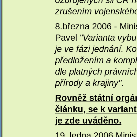
ozbrojených sil ČR 
zrušením vojenského
8.března 2006 - Mini
Pavel
"Varianta vybu
je ve fázi jednání. 
předložením a komp
dle platných právníc
přírody a krajiny"
.
Rovněž státní orgá
článku, se k variant
je zde uváděno.
19. ledna 2006 Minis