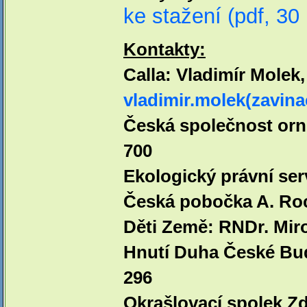
ke stažení (pdf, 30
Kontakty:
Calla: Vladimír Molek,
vladimir.molek(zavina
Česká společnost orni
700
Ekologický právní serv
Česká pobočka A. Roch
Děti Země: RNDr. Miros
Hnutí Duha České Bud
296
Okrašlovací spolek Z