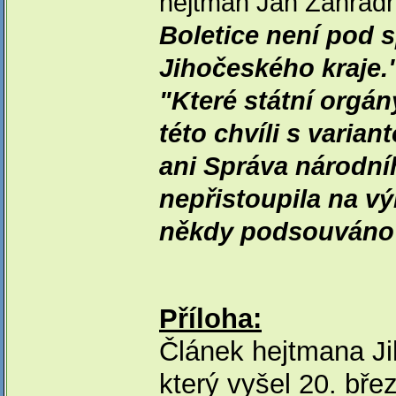
hejtman Jan Zahradn
Boletice není pod 
Jihočeského kraje.
"Které státní orgán
této chvíli s varian
ani Správa národn
nepřistoupila na vý
někdy podsouváno
Příloha:
Článek hejtmana Ji
který vyšel 20. bře