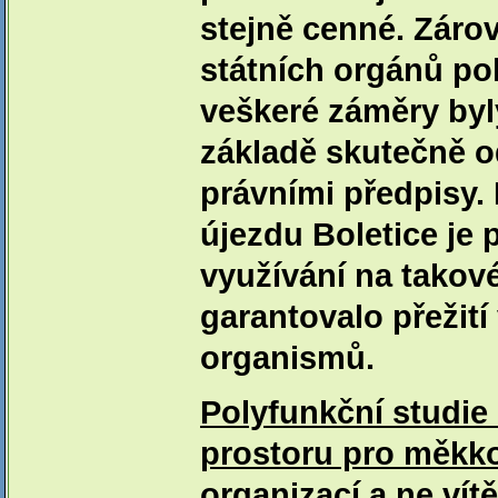
stejně cenné. Záro
státních orgánů po
veškeré záměry byl
základě skutečně 
právními předpisy
újezdu Boletice je
využívání na takové
garantovalo přežit
organismů.
Polyfunkční studie
prostoru pro měkko
organizací a ne vít