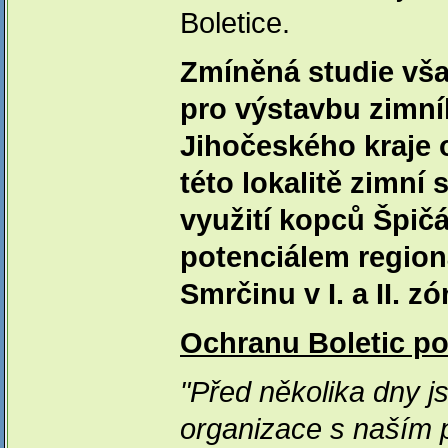
Boletice.
Zmíněná studie vša
pro výstavbu zimníh
Jihočeského kraje 
této lokalitě zimn
využití kopců Špičá
potenciálem region
Smrčinu v I. a II.
Ochranu Boletic pož
"Před několika dny j
organizace s naším p