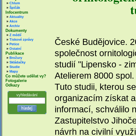
t
»
Chlum
»
Špičák
Infocentrum
»
Aktuality
»
Akce
»
Archiv
Dokumenty
»
Z médií
České Budějovice. 2
»
Tiskové zprávy
»
Petice
»
Ostatní
společnost ornitolog
Publikace
»
Brožury
studií "Lipensko - z
»
Skládačky
»
Studie
»
Mapy
Atelierem 8000 spol. 
Co můžete udělat vy?
Fotogalerie
Tuto studii, kterou 
Odkazy
vyhledávání
organizacím získat a
informací, schválil
Zastupitelstvo Jihoč
návrh na civilní vyu