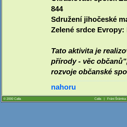
844
Sdružení jihočeské ma
Zelené srdce Evropy: I
Tato aktivita je reali
přírody - věc občanů
rozvoje občanské spol
nahoru
© 2000 Calla
Calla |
Fráni Šrámka 