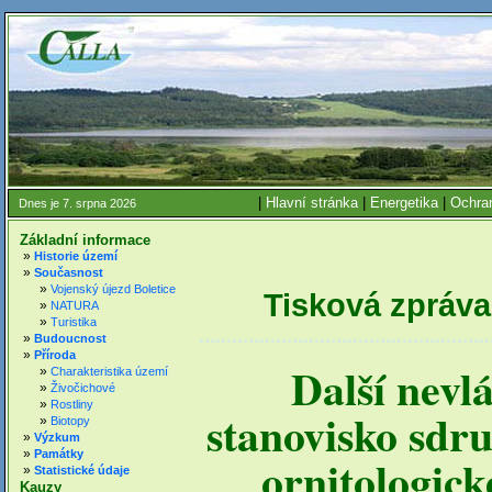
|
Hlavní stránka
|
Energetika
|
Ochran
Dnes je 7. srpna 2026
Základní informace
»
Historie území
»
Současnost
»
Vojenský újezd Boletice
Tisková zpráva 
»
NATURA
»
Turistika
»
Budoucnost
»
Příroda
Další nevl
»
Charakteristika území
»
Živočichové
»
Rostliny
stanovisko sdru
»
Biotopy
»
Výzkum
»
Památky
ornitologick
»
Statistické údaje
Kauzy