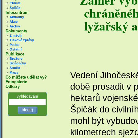
»
Chlum
chráněnéh
»
Špičák
Infocentrum
»
Aktuality
lyžařský a
»
Akce
»
Archiv
Dokumenty
»
Z médií
»
Tiskové zprávy
»
Petice
»
Ostatní
Publikace
»
Brožury
»
Skládačky
»
Studie
Vedení Jihočeskéh
»
Mapy
Co můžete udělat vy?
Fotogalerie
době prosadit v 
Odkazy
hektarů vojenskéh
vyhledávání
Špičák do civiln
mohl být vybudov
kilometrech sjezd