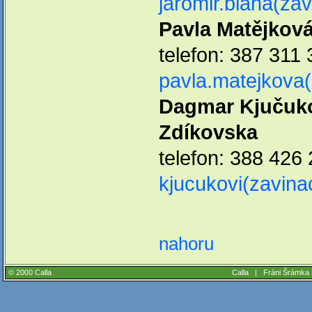
jaromir.blaha(za
Pavla Matějková
telefon: 387 311 
pavla.matejkova(
Dagmar Kjučuko
Zdíkovska
telefon: 388 426 
kjucukovi(zavinac
nahoru
© 2000 Calla
Calla |
Fráni Šrámka 