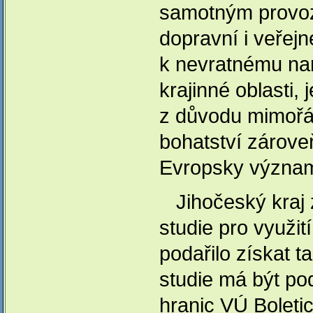
samotným provo
dopravní i veřejn
k nevratnému nar
krajinné oblasti, 
z důvodu mimořá
bohatství zárove
Evropsky význam
Jihočeský kraj z
studie pro využit
podařilo získat 
studie má být p
hranic VÚ Boleti