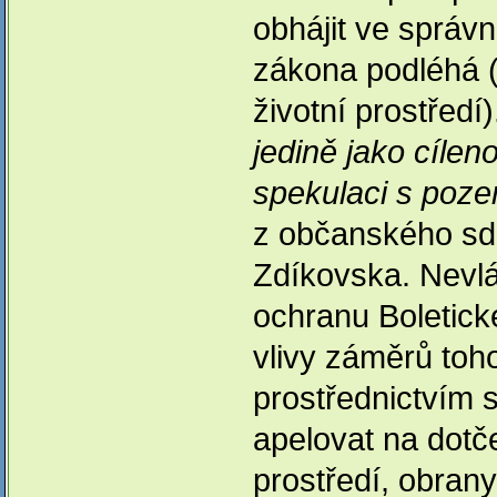
obhájit ve správ
zákona podléhá (
životní prostředí
jedině jako cíle
spekulaci s poze
z občanského sd
Zdíkovska. Nevlá
ochranu Boletick
vlivy záměrů toh
prostřednictvím 
apelovat na dotče
prostředí, obrany