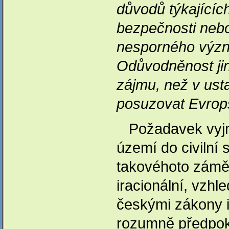
důvodů týkajícíc
bezpečnosti nebo
nesporného význa
Odůvodněnost ji
zájmu, než v us
posuzovat Evrop
Požadavek vyjmu
území do civilní
takovéhoto záměr
iracionální, vz
českými zákony 
rozumně předpokl