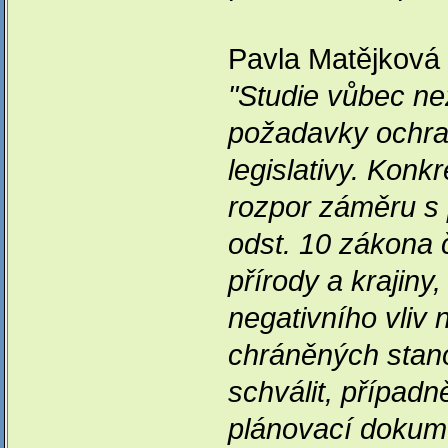
Pavla Matějková 
"Studie vůbec ne
požadavky ochran
legislativy. Konk
rozpor záměru s
odst. 10 zákona 
přírody a krajiny
negativního vliv n
chráněných stano
schválit, případ
plánovací dokume