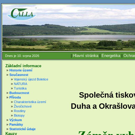
|
Hlavní stránka
|
Energetika
|
Ochran
Dnes je 10. srpna 2026
Základní informace
»
Historie území
»
Současnost
»
Vojenský újezd Boletice
»
NATURA
»
Turistika
»
Společná tisko
Budoucnost
»
Příroda
»
Charakteristika území
Duha a Okrašlovac
»
Živočichové
»
Rostliny
»
Biotopy
»
Výzkum
»
Památky
Záměr vybu
»
Statistické údaje
Kauzy