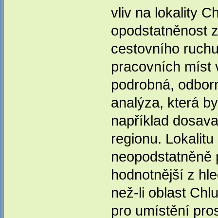
vliv na lokality 
opodstatněnost 
cestovního ruch
pracovních míst 
podrobná, odborn
analýza, která b
například dosava
regionu. Lokalitu
neopodstatněně 
hodnotnější z hl
než-li oblast Chl
pro umístění pr