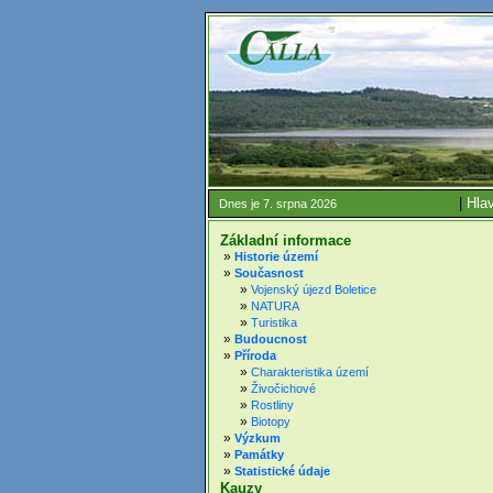
|
Hlav
Dnes je 7. srpna 2026
Základní informace
»
Historie území
»
Současnost
»
Vojenský újezd Boletice
»
NATURA
»
Turistika
»
Budoucnost
»
Příroda
»
Charakteristika území
»
Živočichové
»
Rostliny
»
Biotopy
»
Výzkum
»
Památky
»
Statistické údaje
Kauzy