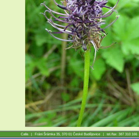
Calla |
Fráni Šrámka 35, 370 01 České Budějovice
| tel./fax: 387 310 16