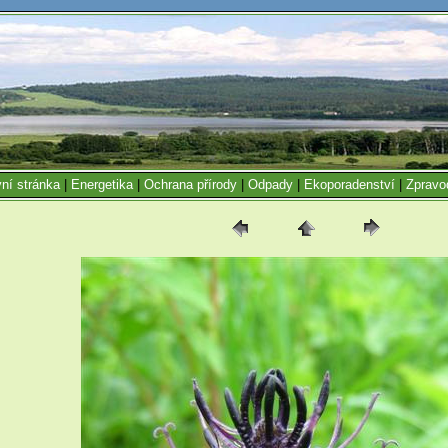
ní stránka
|
Energetika
|
Ochrana přírody
|
Odpady
|
Ekoporadenství
|
Zpravo