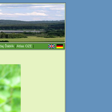
daj Ďáblík
|
Atlas OZE
|