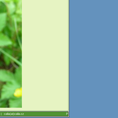
6 |
calla(at)calla.cz
P