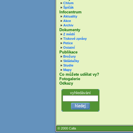
»
Chlum
»
Špičák
Infocentrum
»
Aktuality
»
Akce
»
Archiv
Dokumenty
»
Z médií
»
Tiskové zprávy
»
Petice
»
Ostatní
Publikace
»
Brožury
»
Skládačky
»
Studie
»
Mapy
Co můžete udělat vy?
Fotogalerie
Odkazy
vyhledávání
© 2000 Calla