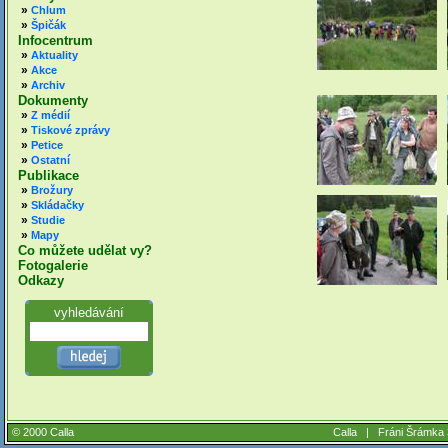
»
Chlum
»
Špičák
Infocentrum
»
Aktuality
»
Akce
»
Archiv
Dokumenty
»
Z médií
»
Tiskové zprávy
»
Petice
»
Ostatní
Publikace
»
Brožury
»
Skládačky
»
Studie
»
Mapy
Co můžete udělat vy?
Fotogalerie
Odkazy
vyhledávání
© 2000 Calla
Calla |
Fráni Šrámka 