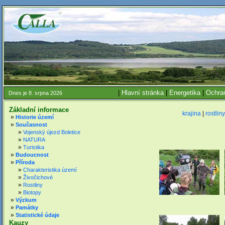
|
Hlavní stránka
|
Energetika
|
Ochran
Dnes je 8. srpna 2026
Základní informace
krajina
|
rostliny
»
Historie území
»
Současnost
»
Vojenský újezd Boletice
»
NATURA
»
Turistika
»
Budoucnost
»
Příroda
»
Charakteristika území
»
Živočichové
»
Rostliny
»
Biotopy
»
Výzkum
»
Památky
»
Statistické údaje
Kauzy