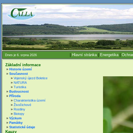
|
Hlavní stránka
|
Energetika
|
Ochran
Dnes je 6. srpna 2026
Základní informace
»
Historie území
»
Současnost
»
Vojenský újezd Boletice
»
NATURA
»
Turistika
»
Budoucnost
»
Příroda
»
Charakteristika území
»
Živočichové
»
Rostliny
»
Biotopy
»
Výzkum
»
Památky
»
Statistické údaje
Kauzy