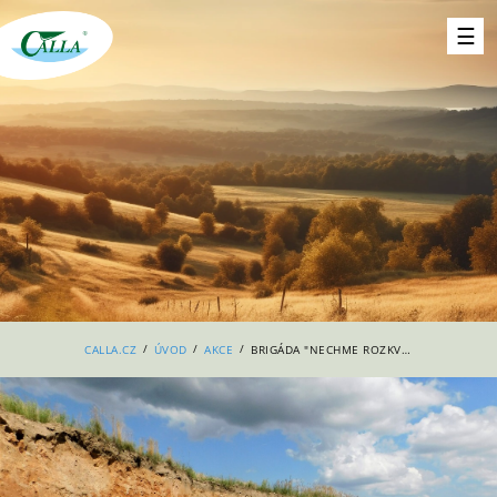
/
/
/
CALLA.CZ
ÚVOD
AKCE
BRIGÁDA "NECHME ROZKVÉST PÍSKOVNU LŽÍN"