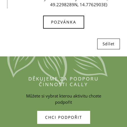
49.2298289N, 14.7762903E)
POZVÁNKA
Sdílet
DĚKUJEME ZA PODPORU
ČINNOSTI CALLY
Můžete si vybrat kterou aktivitu chcete
podpořit
CHCI PODPOŘIT