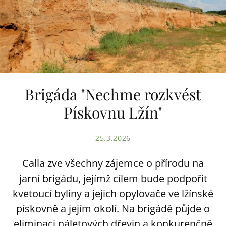
Brigáda "Nechme rozkvést
Pískovnu Lžín"
25.3.2026
Calla zve všechny zájemce o přírodu na
jarní brigádu, jejímž cílem bude podpořit
kvetoucí byliny a jejich opylovače ve lžínské
pískovně a jejím okolí. Na brigádě půjde o
eliminaci náletových dřevin a konkurenčně