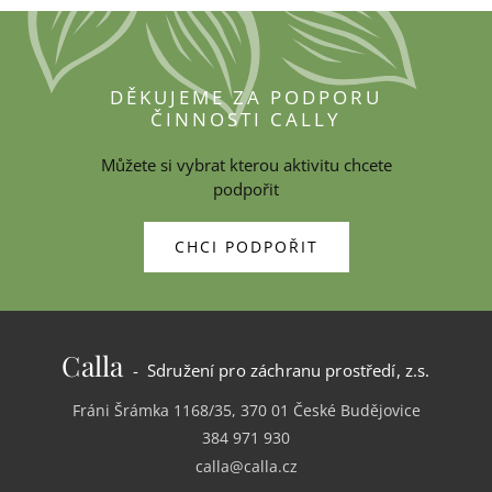
DĚKUJEME ZA PODPORU
ČINNOSTI CALLY
Můžete si vybrat kterou aktivitu chcete
podpořit
CHCI PODPOŘIT
Calla
- Sdružení pro záchranu prostředí, z.s.
Fráni Šrámka 1168/35, 370 01 České Budějovice
384 971 930
calla@calla.cz