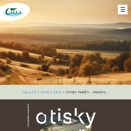
/
/
/
CALLA.CZ
ÚVOD
AKCE
OTISKY PAMĚTI - URANOVÉ TRAUMA V KRAJINĚ: TOXICKÉ DĚDICTVÍ