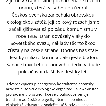
Žijeme v krajině silně poznamenané těžbou
uranu, která za sebou na území
Československa zanechala obrovskou
ekologickou zátěž. Její celkový rozsah jsme
začali zjišťovat až po pádu komunismu v
roce 1989. Uran odvážely vlaky do
Sovětského svazu, náklady těchto škod
zůstaly na české straně. Dodnes nás stály
desítky miliard korun a další ještě budou.
Sanace toxického uranového dědictví bude
pokračovat další dvě desítky let.
Edvard Sequens je energetický konzultant a občanský
aktivista působící v ekologické organizaci Calla – Sdružení
pro záchranu prostředí, kde se dlouhodobě věnuje
transformaci české energetiky. Nemohl pominout
ekologické, zdravotní a společenské škody způsobené