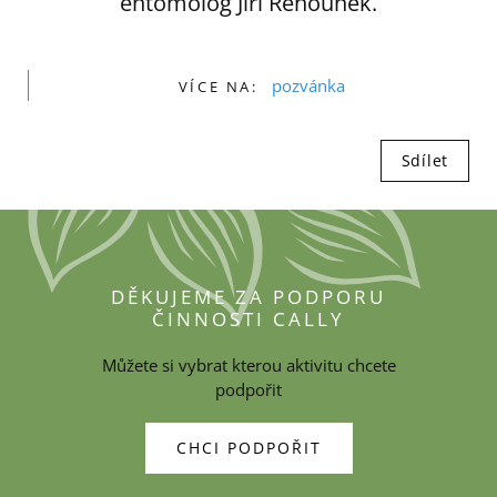
entomolog Jiří Řehounek.
pozvánka
VÍCE NA:
Sdílet
DĚKUJEME ZA PODPORU
ČINNOSTI CALLY
Můžete si vybrat kterou aktivitu chcete
podpořit
CHCI PODPOŘIT