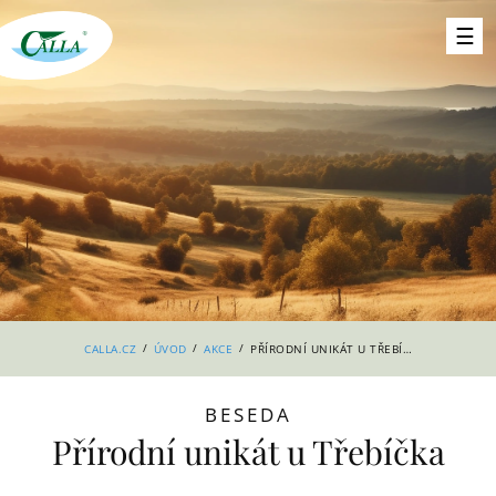
/
/
/
CALLA.CZ
ÚVOD
AKCE
PŘÍRODNÍ UNIKÁT U TŘEBÍČKA
BESEDA
Přírodní unikát u Třebíčka