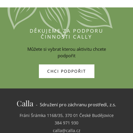
DĚKUJEME ZA PODPORU
ČINNOSTI CALLY
Můžete si vybrat kterou aktivitu chcete
podpořit
CHCI PODPOŘIT
Calla
- Sdružení pro záchranu prostředí, z.s.
Fráni Šrámka 1168/35, 370 01 České Budějovice
384 971 930
calla@calla.cz