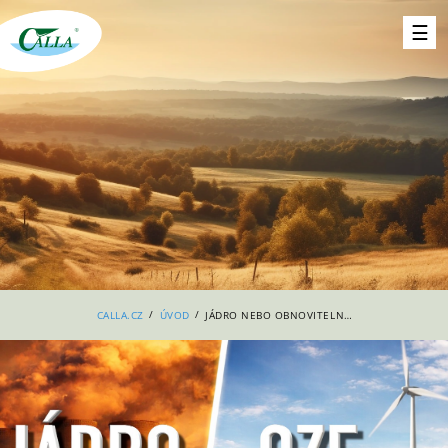
/
/
CALLA.CZ
ÚVOD
JÁDRO NEBO OBNOVITELNÉ ZDROJE - VELKÉ SROVNÁNÍ ČESKÉ ENERGETIKY!