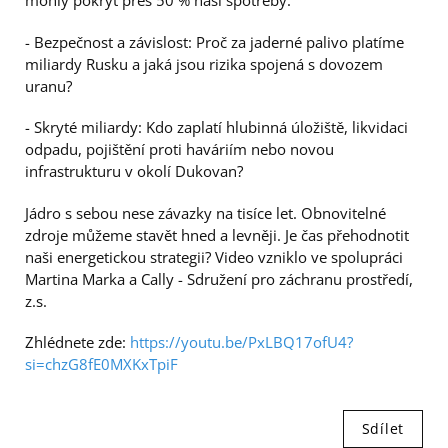
mohly pokrýt přes 50 % naší spotřeby.
- Bezpečnost a závislost: Proč za jaderné palivo platíme
miliardy Rusku a jaká jsou rizika spojená s dovozem
uranu?
- Skryté miliardy: Kdo zaplatí hlubinná úložiště, likvidaci
odpadu, pojištění proti haváriím nebo novou
infrastrukturu v okolí Dukovan?
Jádro s sebou nese závazky na tisíce let. Obnovitelné
zdroje můžeme stavět hned a levněji. Je čas přehodnotit
naši energetickou strategii? Video vzniklo ve spolupráci
Martina Marka a Cally - Sdružení pro záchranu prostředí,
z.s.
Zhlédnete zde:
https://youtu.be/PxLBQ17ofU4?
si=chzG8fE0MXKxTpiF
Sdílet