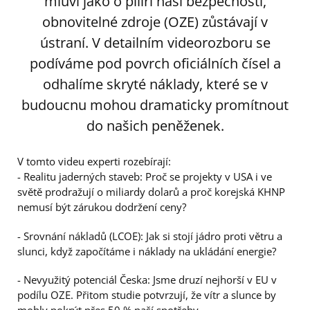
mluví jako o pilíři naší bezpečnosti,
obnovitelné zdroje (OZE) zůstávají v
ústraní. V detailním videorozboru se
podíváme pod povrch oficiálních čísel a
odhalíme skryté náklady, které se v
budoucnu mohou dramaticky promítnout
do našich peněženek.
V tomto videu experti rozebírají:
- Realitu jaderných staveb: Proč se projekty v USA i ve
světě prodražují o miliardy dolarů a proč korejská KHNP
nemusí být zárukou dodržení ceny?
- Srovnání nákladů (LCOE): Jak si stojí jádro proti větru a
slunci, když započítáme i náklady na ukládání energie?
- Nevyužitý potenciál Česka: Jsme druzí nejhorší v EU v
podílu OZE. Přitom studie potvrzují, že vítr a slunce by