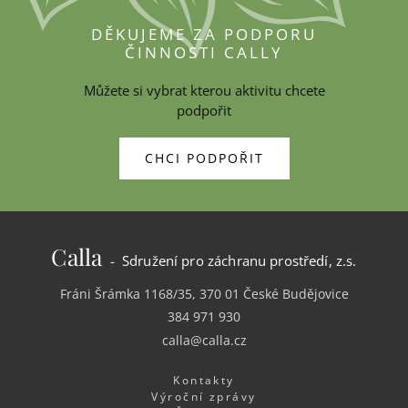
DĚKUJEME ZA PODPORU
ČINNOSTI CALLY
Můžete si vybrat kterou aktivitu chcete
podpořit
CHCI PODPOŘIT
Calla
- Sdružení pro záchranu prostředí, z.s.
Fráni Šrámka 1168/35, 370 01 České Budějovice
384 971 930
calla@calla.cz
Kontakty
Výroční zprávy