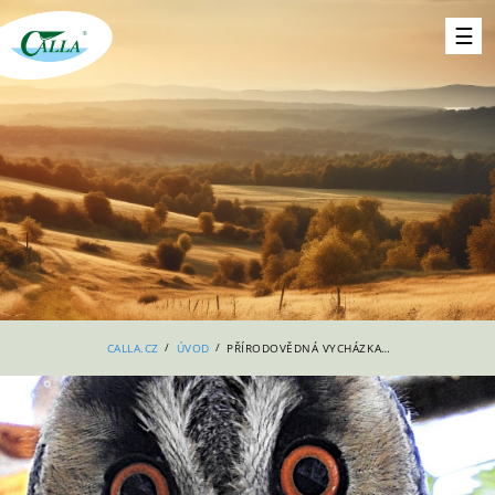
/
/
CALLA.CZ
ÚVOD
PŘÍRODOVĚDNÁ VYCHÁZKA ZA SOVAMI