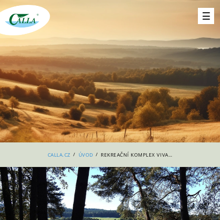
/
/
CALLA.CZ
ÚVOD
REKREAČNÍ KOMPLEX VIVA LIPNO BUDE DÁLE POSUZOVÁN V PROCESU EIA