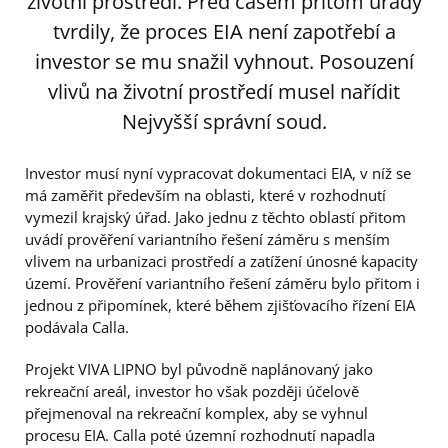
životní prostředí. Před časem přitom úřady
tvrdily, že proces EIA není zapotřebí a
investor se mu snažil vyhnout. Posouzení
vlivů na životní prostředí musel nařídit
Nejvyšší správní soud.
Investor musí nyní vypracovat dokumentaci EIA, v níž se
má zaměřit především na oblasti, které v rozhodnutí
vymezil krajský úřad. Jako jednu z těchto oblastí přitom
uvádí prověření variantního řešení záměru s menším
vlivem na urbanizaci prostředí a zatížení únosné kapacity
území. Prověření variantního řešení záměru bylo přitom i
jednou z připomínek, které během zjišťovacího řízení EIA
podávala Calla.
Projekt VIVA LIPNO byl původně naplánovaný jako
rekreační areál, investor ho však později účelově
přejmenoval na rekreační komplex, aby se vyhnul
procesu EIA. Calla poté územní rozhodnutí napadla