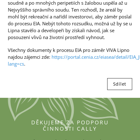
soudně a po mnohých peripetiích s žalobou uspěla až u
Nejvyššího správního soudu. Ten rozhodl, že areál by
mohl být rekreační a nařídil investorovi, aby záměr poslal
do procesu EIA. Nebýt tohoto rozsudku, možná už by se u
Lipna stavělo a developeři by získali návod, jak se
posouzení vlivů na životní prostředí vyhnout.
Všechny dokumenty k procesu EIA pro záměr VIVA Lipno
najdou zájemci zde:
https://portal.cenia.cz/eiasea/detail/EIA
lang=cs
.
Sdílet
DĚKUJEME ZA PODPORU
ČINNOSTI CALLY