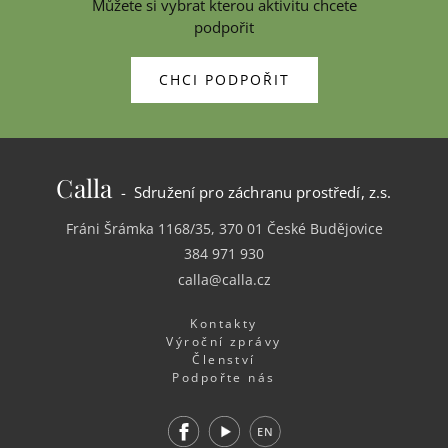
Můžete si vybrat kterou aktivitu chcete
podpořit
CHCI PODPOŘIT
Calla
- Sdružení pro záchranu prostředí, z.s.
Fráni Šrámka 1168/35, 370 01 České Budějovice
384 971 930
calla@calla.cz
Kontakty
Výroční zprávy
Členství
Podpořte nás
Facebook
Youtube
EN