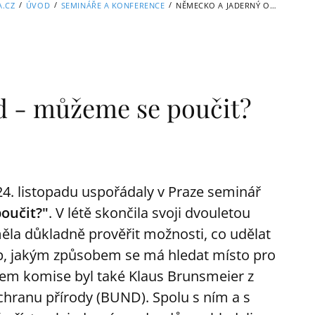
/
/
/
A.CZ
ÚVOD
SEMINÁŘE A KONFERENCE
NĚMECKO A JADERNÝ ODPAD - MŮŽEME SE POUČIT?
d - můžeme se poučit?
 24. listopadu uspořádaly v Praze seminář
oučit?"
. V létě skončila svoji dvouletou
la důkladně prověřit možnosti, co udělat
p, jakým způsobem se má hledat místo pro
lenem komise byl také Klaus Brunsmeier z
chranu přírody (BUND). Spolu s ním a s