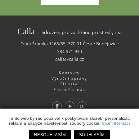
Calla
- Sdružení pro záchranu prostředí, z.s.
Fráni Šrámka 1168/35, 370 01 České Budějovice
384 971 930
calla@calla.cz
Kontakty
Výroční zprávy
Členství
Podpořte nás
Facebook
Youtube
EN
Webdesign
&
Webhosting
&
publikační systém Toolkit
-
Tento web by rád používal k poskytování služeb, personalizaci
reklam a analýze návštěvnosti soubory cookie.
Více informací
Studio
NESOUHLASÍM
SOUHLASÍM