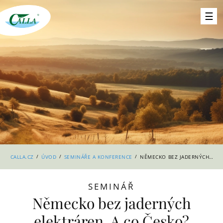
/
/
/
CALLA.CZ
ÚVOD
SEMINÁŘE A KONFERENCE
NĚMECKO BEZ JADERNÝCH ELEKTRÁREN. A CO ČESKO?
SEMINÁŘ
Německo bez jaderných
elektráren. A co Česko?