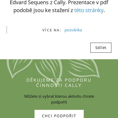
Edvard Sequens z Cally. Prezentace v pdf
podobě jsou ke stažení z
této stránky
.
pozvánka
VÍCE NA:
Sdílet
DĚKUJEME ZA PODPORU
ČINNOSTI CALLY
Můžete si vybrat kterou aktivitu chcete
podpořit
CHCI PODPOŘIT