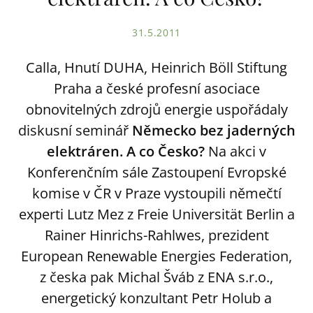
31.5.2011
Calla, Hnutí DUHA, Heinrich Böll Stiftung
Praha a české profesní asociace
obnovitelných zdrojů energie uspořádaly
diskusní seminář
Německo bez jaderných
elektráren. A co Česko?
Na akci v
Konferenčním sále Zastoupení Evropské
komise v ČR v Praze vystoupili němečtí
experti Lutz Mez z Freie Universität Berlin a
Rainer Hinrichs-Rahlwes, prezident
European Renewable Energies Federation,
z česka pak Michal Šváb z ENA s.r.o.,
energetický konzultant Petr Holub a