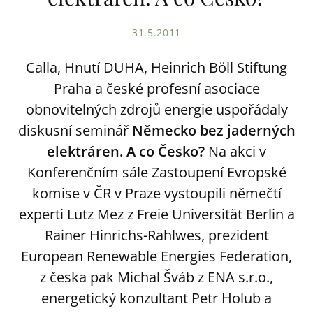
31.5.2011
Calla, Hnutí DUHA, Heinrich Böll Stiftung
Praha a české profesní asociace
obnovitelných zdrojů energie uspořádaly
diskusní seminář
Německo bez jaderných
elektráren. A co Česko?
Na akci v
Konferenčním sále Zastoupení Evropské
komise v ČR v Praze vystoupili němečtí
experti Lutz Mez z Freie Universität Berlin a
Rainer Hinrichs-Rahlwes, prezident
European Renewable Energies Federation,
z česka pak Michal Šváb z ENA s.r.o.,
energetický konzultant Petr Holub a