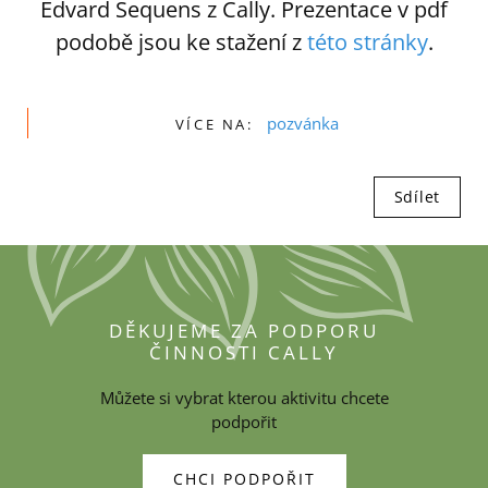
Edvard Sequens z Cally. Prezentace v pdf
podobě jsou ke stažení z
této stránky
.
pozvánka
VÍCE NA:
Sdílet
DĚKUJEME ZA PODPORU
ČINNOSTI CALLY
Můžete si vybrat kterou aktivitu chcete
podpořit
CHCI PODPOŘIT