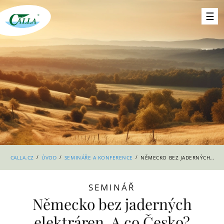
/
/
/
CALLA.CZ
ÚVOD
SEMINÁŘE A KONFERENCE
NĚMECKO BEZ JADERNÝCH ELEKTRÁREN. A CO ČESKO?
SEMINÁŘ
Německo bez jaderných
elektráren. A co Česko?