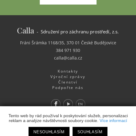
Calla
- Sdružení pro záchranu prostředí, z.s.
Fráni Šrámka 1168/35, 370 01 České Budějovice
384 971 930
calla@calla.cz
Kontakty
Výroční zprávy
Členství
Podpořte nás
Facebook
Youtube
EN
Webdesign
&
Webhosting
&
publikační systém Toolkit
-
Tento web by rád používal k poskytování služeb, personalizaci
reklam a analýze návštěvnosti soubory cookie.
Více informací
Studio
NESOUHLASÍM
SOUHLASÍM