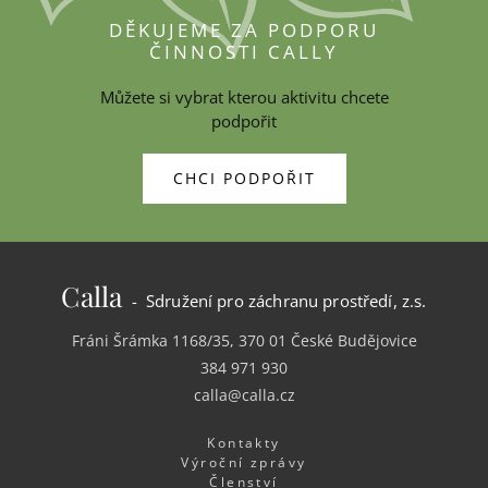
DĚKUJEME ZA PODPORU
ČINNOSTI CALLY
Můžete si vybrat kterou aktivitu chcete
podpořit
CHCI PODPOŘIT
Calla
- Sdružení pro záchranu prostředí, z.s.
Fráni Šrámka 1168/35, 370 01 České Budějovice
384 971 930
calla@calla.cz
Kontakty
Výroční zprávy
Členství