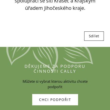
spolupráci se sítí Krasec a Krajským
úřadem Jihočeského kraje.
Sdílet
DĚKUJEME ZA PODPORU
ČINNOSTI CALLY
Můžete si vybrat kterou aktivitu chcete
podpořit
CHCI PODPOŘIT