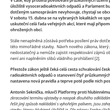
V čase, kdy probíhá povolování průzkumných území p
úložiště vysoceradioaktivních odpadů
a Parlament bud
dotčeným samosprávám nevyhovuje, chystají se obce i 
V sobotu 15. dubna se na vybraných lokalitách ve spo
uskuteční celá řada veřejných akcí, které mají připom
ohrožených obcí.
Stále nenaplněná zůstává potřeba posílení práv dotč
této mimořádné stavby. Návrh nového zákona, který p
nedostatečný a nemůže zajistit respektování zájmů obc
není ani naplněním slibů vládního prohlášení [2].
Přestože zákon ještě čeká celá cesta schvalování če
radioaktivních odpadů o stanovení čtyř průzkumných
nastavena nová pravidla a teprve poté podle nich p
Antonín Seknička, mluvčí Platformy proti hlubinnému ú
zkracování termínu výstavby a naopak dlouhého odkládání
řešit jiný způsob nakládání s vyhořelým palivem, jsou za
stavby, kterou hlubinné úložiště je. Dle názoru Správy úloži