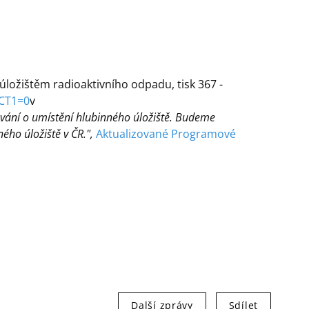
úložištěm radioaktivního odpadu, tisk 367 -
&CT1=0
v
vání o umístění hlubinného úložiště. Budeme
ného úložiště v ČR.",
Aktualizované Programové
Další zprávy
Sdílet