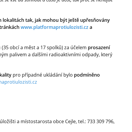
h lokalitách tak, jak mohou být ještě upřesňovány
stránkách
www.platformaprotiulozisti.cz
a
 (35 obcí a měst a 17 spolků) za účelem
prosazení
ným palivem a dalšími radioaktivními odpady, který
kality
pro případné ukládání bylo
podmíněno
aprotiulozisti.cz
ožišti a místostarosta obce Cejle, tel.: 733 309 796,