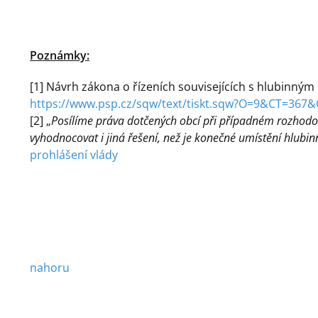
Poznámky:
[1] Návrh zákona o řízeních souvisejících s hlubinným 
https://www.psp.cz/sqw/text/tiskt.sqw?O=9&CT=367
[2] „
Posílíme práva dotčených obcí při případném rozhodo
vyhodnocovat i jiná řešení, než je konečné umístění hlubin
prohlášení vlády
nahoru