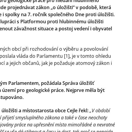
ro geologické práce pro hledání hlubinného
e projednávat zákon „o úložišti“ v podobě, která
spolky na 7. ročník společného Dne proti úložišti.
lupráci s Platformou proti hlubinnému úložišti
enout závažnost situace a postoj vedení i obyvatel
ených obcí při rozhodování o výběru a povolování
oslala vláda do Parlamentu [1]
,
je v tomto ohledu
í a jejich občanů, jak je požaduje atomový zákon i
ským Parlamentem, požádala Správa úložišť
 území pro geologické práce. Nejprve měla být
ostupováno.
ložišti a místostarosta obce Cejle řekl:
„V období
 přijetí smysluplného zákona a také v čase neochoty
hajovány práce na upřesnění místa mimořádné a nevratné
šť se vše dá stihnout a času je dost, tak proč se nenajde