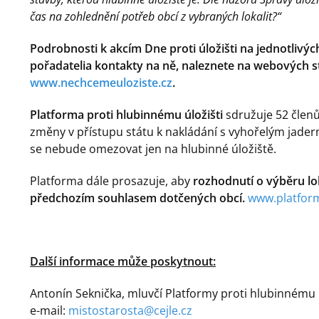
čas na zohlednění potřeb obcí z vybraných lokalit?“
Podrobnosti k akcím Dne proti úložišti na jednotlivýc
pořadatelia kontakty na ně, naleznete na webových 
www.nechcemeuloziste.cz
.
Platforma proti hlubinnému úložišti
sdružuje 52 členů
změny v přístupu státu k nakládání s vyhořelým jader
se nebude omezovat jen na hlubinné úložiště.
Platforma dále prosazuje, aby
rozhodnutí o výběru lo
předchozím souhlasem dotčených obcí
.
www.platform
Další informace může poskytnout:
Antonín Seknička, mluvčí Platformy proti hlubinnému úl
e-mail:
mistostarosta@cejle.cz