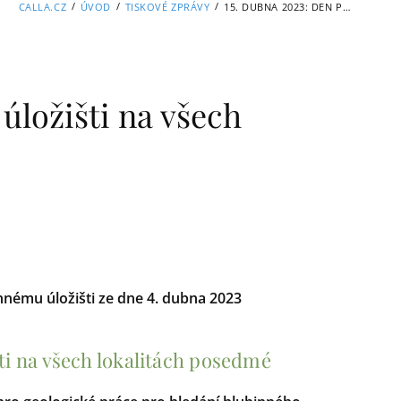
/
/
/
CALLA.CZ
ÚVOD
TISKOVÉ ZPRÁVY
15. DUBNA 2023: DEN PROTI ÚLOŽIŠTI NA VŠECH LOKALITÁCH POSEDMÉ
 úložišti na všech
nnému úložišti ze dne 4. dubna 2023
šti na všech lokalitách posedmé