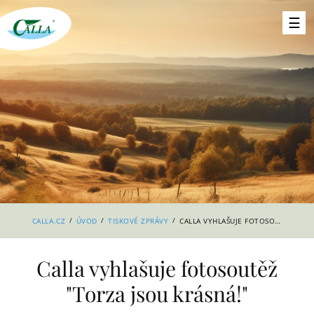
/
/
/
CALLA.CZ
ÚVOD
TISKOVÉ ZPRÁVY
CALLA VYHLAŠUJE FOTOSOUTĚŽ "TORZA JSOU KRÁSNÁ!"
Calla vyhlašuje fotosoutěž
"Torza jsou krásná!"