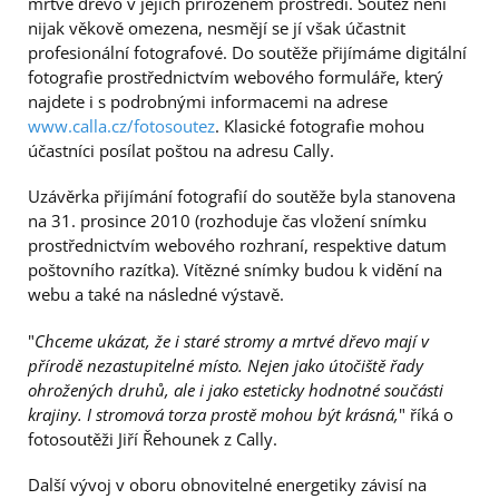
mrtvé dřevo v jejich přirozeném prostředí. Soutěž není
nijak věkově omezena, nesmějí se jí však účastnit
profesionální fotografové. Do soutěže přijímáme digitální
fotografie prostřednictvím webového formuláře, který
najdete i s podrobnými informacemi na adrese
www.calla.cz/fotosoutez
. Klasické fotografie mohou
účastníci posílat poštou na adresu Cally.
Uzávěrka přijímání fotografií do soutěže byla stanovena
na 31. prosince 2010 (rozhoduje čas vložení snímku
prostřednictvím webového rozhraní, respektive datum
poštovního razítka). Vítězné snímky budou k vidění na
webu a také na následné výstavě.
"
Chceme ukázat, že i staré stromy a mrtvé dřevo mají v
přírodě nezastupitelné místo. Nejen jako útočiště řady
ohrožených druhů, ale i jako esteticky hodnotné součásti
krajiny. I stromová torza prostě mohou být krásná,
" říká o
fotosoutěži Jiří Řehounek z Cally.
Další vývoj v oboru obnovitelné energetiky závisí na