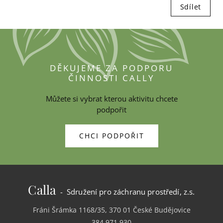
Sdílet
DĚKUJEME ZA PODPORU
ČINNOSTI CALLY
Můžete si vybrat kterou aktivitu chcete
podpořit
CHCI PODPOŘIT
Calla
- Sdružení pro záchranu prostředí, z.s.
Fráni Šrámka 1168/35, 370 01 České Budějovice
384 971 930