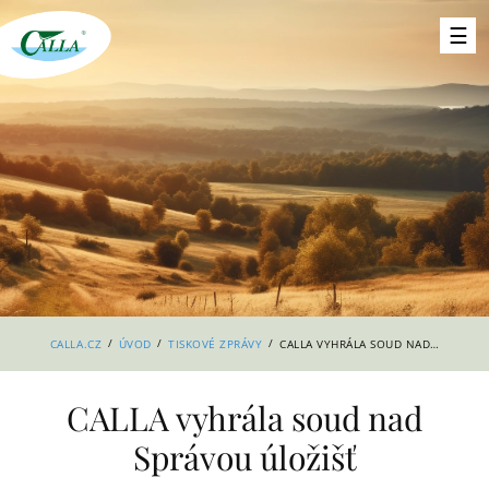
/
/
/
CALLA.CZ
ÚVOD
TISKOVÉ ZPRÁVY
CALLA VYHRÁLA SOUD NAD SPRÁVOU ÚLOŽIŠŤ
CALLA vyhrála soud nad
Správou úložišť