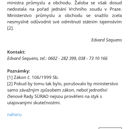
ministra průmyslu a obchodu. Žaloba se však dosud
nedostala na pořad jednání Vrchního soudu v Praze.
Ministerstvo průmyslu a obchodu se snažilo zcela
nesmyslně odůvodnit své odmítnutí státním tajemstvím
[2].
Edvard Sequens
Kontakt:
Edvard Sequens, tel.: 0602 - 282 399, 038 - 73 10 166
Poznámky:
[1] Zákon č. 106/1999 Sb.
[2] Pokud by tomu tak bylo, porušovalo by ministerstvo
samo závažným způsobem zákon, neboť jednotliví
členové Rady SÚRAO nejsou prověřeni na styk s
utajovanými skutečnostmi.
nahoru