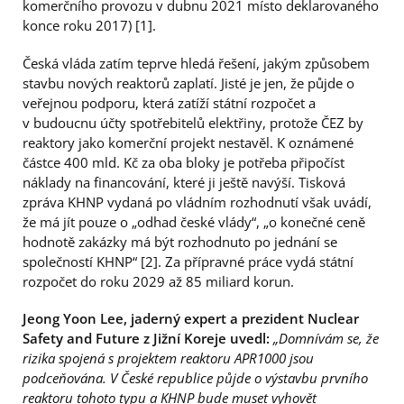
komerčního provozu v dubnu 2021 místo deklarovaného
konce roku 2017) [1].
Česká vláda zatím teprve hledá řešení, jakým způsobem
stavbu nových reaktorů zaplatí. Jisté je jen, že půjde o
veřejnou podporu, která zatíží státní rozpočet a
v budoucnu účty spotřebitelů elektřiny, protože ČEZ by
reaktory jako komerční projekt nestavěl. K oznámené
částce 400 mld. Kč za oba bloky je potřeba připočíst
náklady na financování, které ji ještě navýší. Tisková
zpráva KHNP vydaná po vládním rozhodnutí však uvádí,
že má jít pouze o „odhad české vlády“, „o konečné ceně
hodnotě zakázky má být rozhodnuto po jednání se
společností KHNP“ [2]. Za přípravné práce vydá státní
rozpočet do roku 2029 až 85 miliard korun.
Jeong Yoon Lee, jaderný expert a prezident Nuclear
Safety and Future z Jižní Koreje uvedl:
„Domnívám se, že
rizika spojená s projektem reaktoru APR1000 jsou
podceňována. V České republice půjde o výstavbu prvního
reaktoru tohoto typu a KHNP bude muset vyhovět