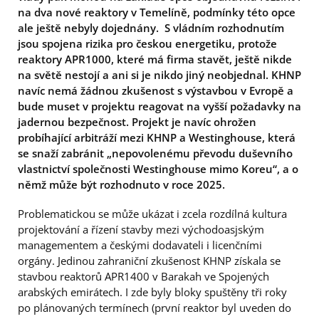
na dva nové reaktory v Temelíně, podmínky této opce
ale ještě nebyly dojednány. S vládním rozhodnutím
jsou spojena rizika pro českou energetiku, protože
reaktory APR1000, které má firma stavět, ještě nikde
na světě nestojí a ani si je nikdo jiný neobjednal. KHNP
navíc nemá žádnou zkušenost s výstavbou v Evropě a
bude muset v projektu reagovat na vyšší požadavky na
jadernou bezpečnost. Projekt je navíc ohrožen
probíhající arbitráží mezi KHNP a Westinghouse, která
se snaží zabránit „nepovolenému převodu duševního
vlastnictví společnosti Westinghouse mimo Koreu“, a o
němž může být rozhodnuto v roce 2025.
Problematickou se může ukázat i zcela rozdílná kultura
projektování a řízení stavby mezi východoasjským
managementem a českými dodavateli i licenčními
orgány. Jedinou zahraniční zkušenost KHNP získala se
stavbou reaktorů APR1400 v Barakah ve Spojených
arabských emirátech. I zde byly bloky spuštěny tři roky
po plánovaných termínech (první reaktor byl uveden do