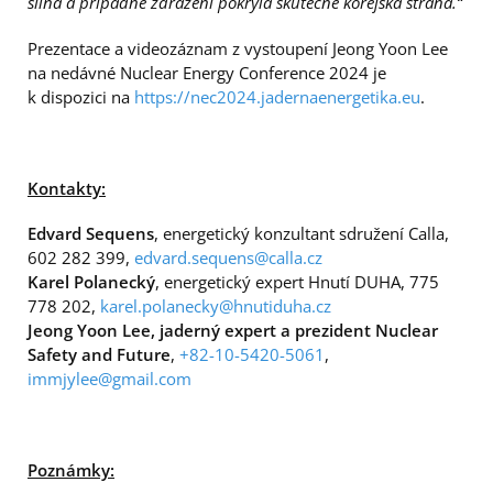
silná a případné zdražení pokryla skutečně korejská strana.“
Prezentace a videozáznam z vystoupení Jeong Yoon Lee
na nedávné Nuclear Energy Conference 2024 je
k dispozici na
https://nec2024.jadernaenergetika.eu
.
Kontakty:
Edvard Sequens
, energetický konzultant sdružení Calla,
602 282 399,
edvard.sequens@calla.cz
Karel Polanecký
, energetický expert Hnutí DUHA, 775
778 202,
karel.polanecky@hnutiduha.cz
Jeong Yoon Lee, jaderný expert a prezident Nuclear
Safety and Future
,
+82-10-5420-5061
,
immjylee@gmail.com
Poznámky: