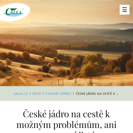
/
/
/
CALLA.CZ
ÚVOD
TISKOVÉ ZPRÁVY
ČESKÉ JÁDRO NA CESTĚ K MOŽNÝM PROBLÉMŮM, ANI CENA NENÍ JISTÁ
České jádro na cestě k
možným problémům, ani