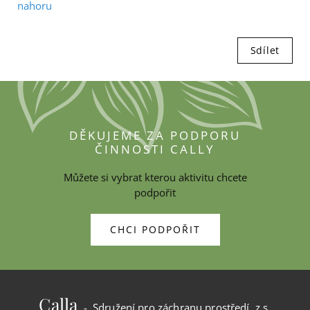
nahoru
Sdílet
DĚKUJEME ZA PODPORU
ČINNOSTI CALLY
Můžete si vybrat kterou aktivitu chcete
podpořit
CHCI PODPOŘIT
Calla
- Sdružení pro záchranu prostředí, z.s.