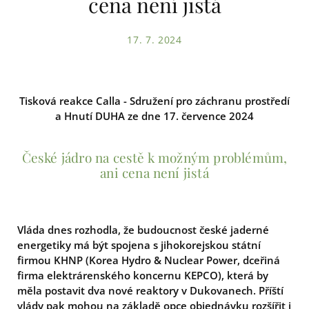
cena není jistá
17. 7. 2024
Tisková reakce Calla - Sdružení pro záchranu prostředí
a Hnutí DUHA ze dne 17. července 2024
České jádro na cestě k možným problémům,
ani cena není jistá
Vláda dnes rozhodla, že budoucnost české jaderné
energetiky má být spojena s jihokorejskou státní
firmou KHNP (Korea Hydro & Nuclear Power, dceřiná
firma elektrárenského koncernu KEPCO), která by
měla postavit dva nové reaktory v Dukovanech. Příští
vlády pak mohou na základě opce objednávku rozšířit i