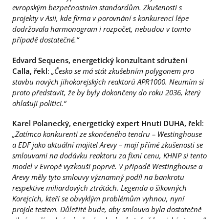
evropským bezpečnostním standardům. Zkušenosti s
projekty v Asii, kde firma v porovnání s konkurencí lépe
dodržovala harmonogram i rozpočet, nebudou v tomto
případě dostatečné.“
Edvard Sequens, energetický konzultant sdružení
Calla, řekl
:
„Česko se má stát zkušebním polygonem pro
stavbu nových jihokorejských reaktorů APR1000. Neumím si
proto představit, že by byly dokončeny do roku 2036, který
ohlašují politici.“
Karel Polanecký, energetický expert Hnutí DUHA, řekl
:
„Zatímco konkurenti ze skončeného tendru – Westinghouse
a EDF jako aktuální majitel Arevy – mají přímé zkušenosti se
smlouvami na dodávku reaktoru za fixní cenu, KHNP si tento
model v Evropě vyzkouší poprvé. V případě Westinghouse a
Arevy měly tyto smlouvy významný podíl na bankrotu
respektive miliardových ztrátách. Legenda o šikovných
Korejcích, kteří se obvyklým problémům vyhnou, nyní
projde testem. Důležité bude, aby smlouva byla dostatečně