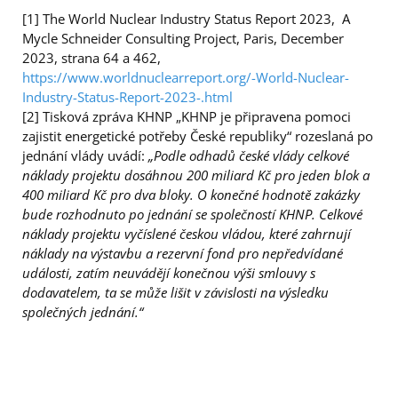
[1] The World Nuclear Industry Status Report 2023, A
Mycle Schneider Consulting Project, Paris, December
2023, strana 64 a 462,
https://www.worldnuclearreport.org/-World-Nuclear-
Industry-Status-Report-2023-.html
[2] Tisková zpráva KHNP „KHNP je připravena pomoci
zajistit energetické potřeby České republiky“ rozeslaná po
jednání vlády uvádí:
„Podle odhadů české vlády celkové
náklady projektu dosáhnou 200 miliard Kč pro jeden blok a
400 miliard Kč pro dva bloky. O konečné hodnotě zakázky
bude rozhodnuto po jednání se společností KHNP. Celkové
náklady projektu vyčíslené českou vládou, které zahrnují
náklady na výstavbu a rezervní fond pro nepředvídané
události, zatím neuvádějí konečnou výši smlouvy s
dodavatelem, ta se může lišit v závislosti na výsledku
společných jednání.“