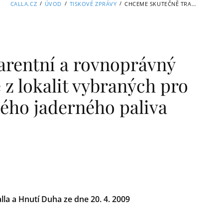
/
/
/
CALLA.CZ
ÚVOD
TISKOVÉ ZPRÁVY
CHCEME SKUTEČNĚ TRANSPARENTNÍ A ROVNOPRÁVNÝ PŘÍSTUP, ŽÁDAJÍ STAROSTOVÉ Z LOKALIT VYBRANÝCH PRO HLUBINNÉ ÚLOŽIŠTĚ VYHOŘELÉHO JADERNÉHO PALIVA
rentní a rovnoprávný
é z lokalit vybraných pro
lého jaderného paliva
lla a Hnutí Duha ze dne 20. 4. 2009