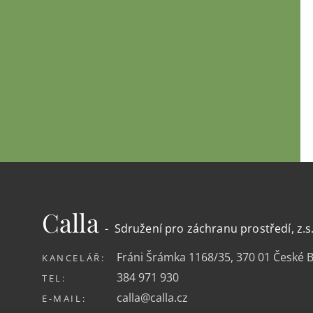
Calla
- Sdružení pro záchranu prostředí, z.s
Fráni Šrámka 1168/35, 370 01 České 
KANCELÁŘ:
384 971 930
TEL:
calla@calla.cz
E-MAIL: