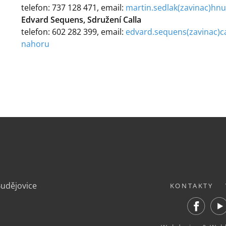
telefon: 737 128 471, email:
martin.sedlak(zavinac)hnu
Edvard Sequens, Sdružení Calla
telefon: 602 282 399, email:
edvard.sequens(zavinac)ca
nahoru
.
Budějovice
KONTAKTY
Facebook
Yout