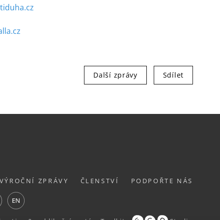
tiduha.cz
lla.cz
Další zprávy
Sdílet
VÝROČNÍ ZPRÁVY
ČLENSTVÍ
PODPOŘTE NÁS
ube
EN