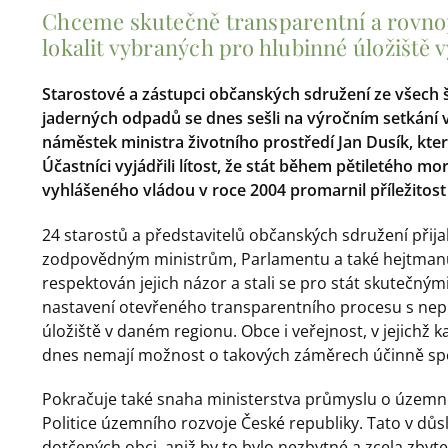
Chceme skutečně transparentní a rovnopr
lokalit vybraných pro hlubinné úložiště 
Starostové a zástupci občanských sdružení ze všech 
jaderných odpadů se dnes sešli na výročním setkání v 
náměstek ministra životního prostředí Jan Dusík, kte
Účastníci vyjádřili lítost, že stát během pětiletého m
vyhlášeného vládou v roce 2004 promarnil příležitos
24 starostů a představitelů občanských sdružení přij
zodpovědným ministrům, Parlamentu a také hejtmanům 
respektován jejich názor a stali se pro stát skutečným
nastavení otevřeného transparentního procesu s nep
úložiště v daném regionu. Obce i veřejnost, v jejichž
dnes nemají možnost o takových záměrech účinně sp
Pokračuje také snaha ministerstva průmyslu o územní 
Politice územního rozvoje České republiky. Tato v dů
dotčených obci, aniž by to bylo nezbytné a zcela zby