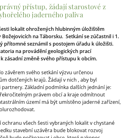
ávný přístup, žádají starostové z
vyhořelého jaderného paliva
šesti lokalit ohrožených hlubinným úložištěm
Božejovicích na Táborsku. Setkání se zúčastnil i 1.
rý přítomné seznámil s postojem úřadu k úložišti.
oratoria na provádění geologických prací
t k zásadní změně svého přístupu k obcím.
alo závěrem svého setkání výzvu určenou
dotčených krajů. Žádají v nich , aby byl
i partnery. Základní podmínka dalších jednání je:
řekročitelným právem obcí a kraje odmítnout
 katastrálním území má být umístěno jaderné zařízení,
olurozhodovat.
ochranu všech šesti vybraných lokalit v chystané
sledku stavební uzávěra bude blokovat rozvoj
tečně bude poškozovat i obce, které nakonec