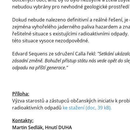
nebudou vybrány pro nevhodné geologické prostředí č
Dokud nebude nalezeno definitivní a reálné řešení, j
zejména vyhořelého jaderného paliva hazardem a znam
řešitelné situace s existujícími radioaktivními odpady
této situace vysoce nezodpovědné.
Edvard Sequens ze sdružení Calla řekl:
"Setkání ukázalo
zásadní změně. Bohužel přístup státu nás vede opět do sle
odpadu na příští generace."
Příloha:
Výzva starostů a zástupců občanských iniciativ k pro
radioaktivních odpadů
ke stažení (doc, 39 kB).
Kontakty:
Martin Sedlák, Hnutí DUHA