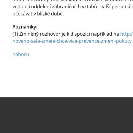
vedoucí oddělení zahraničních vztahů. Další personál
očekávat v blízké době.
Poznámky:
(1) Zmíněný rozhovor je k dispozici například na
http:
noveho-sefa-zmeni-chce-vice-prevence-zmeni-pokuty
nahoru
.