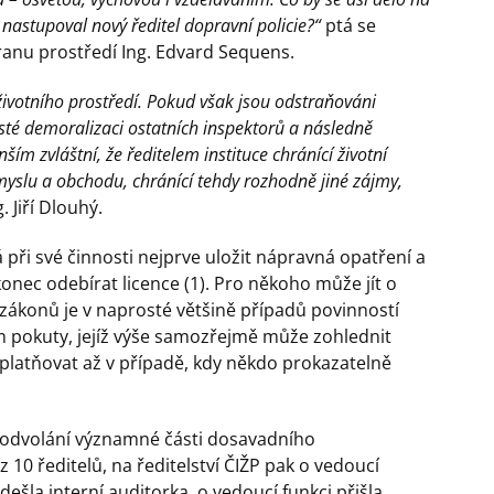
nastupoval nový ředitel dopravní policie?“
ptá se
ranu prostředí Ing. Edvard Sequens.
životního prostředí. Pokud však jsou odstraňováni
rosté demoralizaci ostatních inspektorů a následně
ím zvláštní, že ředitelem instituce chránící životní
růmyslu a obchodu, chránící tehdy rozhodně jiné zájmy,
 Jiří Dlouhý.
 při své činnosti nejprve uložit nápravná opatření a
onec odebírat licence (1). Pro někoho může jít o
le zákonů je v naprosté většině případů povinností
ím pokuty, jejíž výše samozřejmě může zohlednit
uplatňovat až v případě, kdy někdo prokazatelně
k odvolání významné části dosavadního
10 ředitelů, na ředitelství ČIŽP pak o vedoucí
šla interní auditorka, o vedoucí funkci přišla