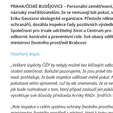
PRAHA/ČESKÉ BUDĚJOVICE – Personální zemětřesení, 
náznaky znečišťovatelům, že se nemusejí bát pokut, vy
Eriku Geussovi ekologické organizace. Přestože někte
ochranářů, dosáhla inspekce řady pozitivních výsledk
Společnost pro trvale udržitelný život a Centrum pro ž
odborné, kontrolní a preventivní role. Své obavy sděl
ministrovi životního prostředí Brabcovi.
Otevřený dopis.
„Veškeré úspěchy ČIŽP by nebyly možné bez klíčových odbo
osobní statečnosti. Bohužel pozorujeme, že jsou právě tito 
navíc prohlašuje, že bude inspekce udělovat méně pokut. 
pokutovat velmi významně, což by ale znamenalo, že se n
jak bude rozhodovat o tom, který případ zaslouží jen poká
vysvětluje své důvody předseda Arniky RNDr. Jindřich P
„Role inspekce v celém systému ochrany životního prostřed
ministerstvo životního prostředí s nástroji, které k tomu m