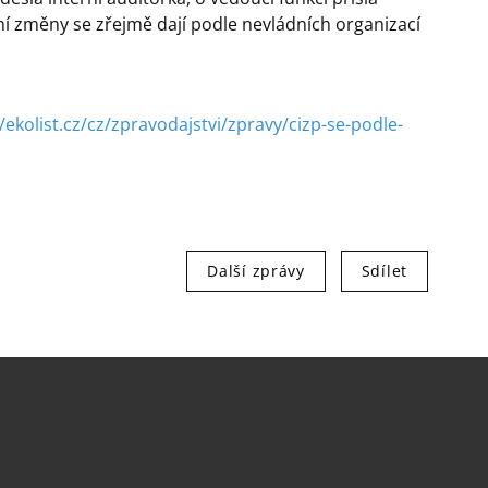
ní změny se zřejmě dají podle nevládních organizací
//ekolist.cz/cz/zpravodajstvi/zpravy/cizp-se-podle-
Další zprávy
Sdílet