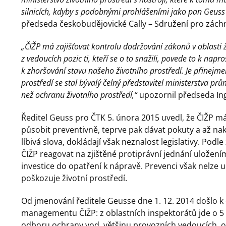
silnicích, kdyby s podobnými prohlášeními jako pan Geuss 
předseda českobudějovické Cally – Sdružení pro zách
„ČIŽP má zajišťovat kontrolu dodržování zákonů v oblasti 
z vedoucích pozic ti, kteří se o to snažili, povede to k nap
k zhoršování stavu našeho životního prostředí. Je přinejmenš
prostředí se stal bývalý čelný představitel ministerstva p
než ochranu životního prostředí,“
upozornil předseda Ing.
Ředitel Geuss pro ČTK 5. února 2015 uvedl, že ČIŽP má
působit preventivně, teprve pak dávat pokuty a až nak
líbivá slova, dokládají však neznalost legislativy. Pod
ČIŽP reagovat na zjištěné protiprávní jednání uložen
investice do opatření k nápravě. Prevenci však nelze 
poškozuje životní prostředí.
Od jmenování ředitele Geusse dne 1. 12. 2014 došlo 
managementu ČIŽP: z oblastních inspektorátů jde o 5 z 
odboru ochrany vod, většinu provozních vedoucích, ode