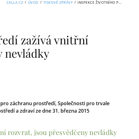
/
/
/
CALLA.CZ
ÚVOD
TISKOVÉ ZPRÁVY
INSPEKCE ŽIVOTNÍHO PROSTŘEDÍ ZAŽÍVÁ VNITŘNÍ ROZVRAT, JSOU PŘESVĚDČENY NEVLÁDKY
edí zažívá vnitřní
y nevládky
 pro záchranu prostředí, Společnosti pro trvale
ostředí a zdraví ze dne 31. března 2015
řní rozvrat, jsou přesvědčeny nevládky