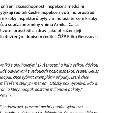
snížení akceschopnosti inspekce a mediální
týkají řediteli České inspekce životního prostředí
ré kroky inspektorů byly v minulosti terčem kritiky
ů, a současné změny vnímá Arnika, Calla,
ivotní prostředí a zdraví jako ohrožení její
ili otevřeným dopisem řediteli ČIŽP Eriku Geussovi i
rníků s dlouholetými zkušenostmi a lidí s velkou dávkou
lidé odvoláváni z vedoucích pozic inspekce, ředitel Geuss
Naopak chce vybírat exemplární případy, které chce
eměří všem stejným metrem. Otázky pak vyvolává, kdo a
rání a který naopak dostane milionové pokuty,“
etrlík.
í je dozorová, prevenci nechť i nadále vykonává
á – osvětou, výchovou i vzděláváním. Co by se asi dělo na