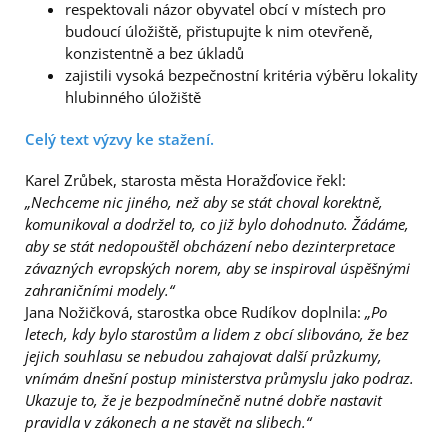
respektovali názor obyvatel obcí v místech pro
budoucí úložiště, přistupujte k nim otevřeně,
konzistentně a bez úkladů
zajistili vysoká bezpečnostní kritéria výběru lokality
hlubinného úložiště
Celý text výzvy ke stažení.
Karel Zrůbek, starosta města Horažďovice řekl:
„Nechceme nic jiného, než aby se stát choval korektně,
komunikoval a dodržel to, co již bylo dohodnuto. Žádáme,
aby se stát nedopouštěl obcházení nebo dezinterpretace
závazných evropských norem, aby se inspiroval úspěšnými
zahraničními modely.“
Jana Nožičková, starostka obce Rudíkov doplnila:
„Po
letech, kdy bylo starostům a lidem z obcí slibováno, že bez
jejich souhlasu se nebudou zahajovat další průzkumy,
vnímám dnešní postup ministerstva průmyslu jako podraz.
Ukazuje to, že je bezpodmínečně nutné dobře nastavit
pravidla v zákonech a ne stavět na slibech.“