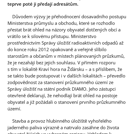
teprve poté ji předají adresátům.
Důvodem výzvy je přehodnocení dosavadního postupu
Ministerstva průmyslu a obchodu, které se rozhodlo
přestat brát ohled na názory obyvatel dotčených obcí a
vrátilo se k silovému přístupu. Ministerstvo
prostřednictvím Správy úložišť radioaktivních odpadů až
do konce roku 2012 opakovaně a veřejně slíbilo
starostům a občanům v místech plánovaných průzkumů,
že je nezahájí bez jejich souhlasu. V přímém rozporu
s tím v lokalitě Kraví hora na Žďársku – a s příslibem, že
se takto bude postupovat i v dalších lokalitách – převedlo
zodpovědnost za stanovení průzkumného území ze
Správy úložišť na státní podnik DIAMO. Jeho zástupci
otevřeně deklarují, že nehodlají brát ohled na postoje
obyvatel a již požádali o stanovení prvního průzkumného
území.
Stavba a provoz hlubinného úložiště vyhořelého
jaderného paliva výrazně a natrvalo zasáhne do života