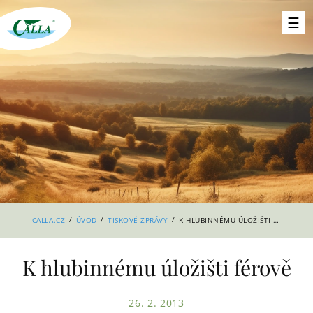
/
/
/
CALLA.CZ
ÚVOD
TISKOVÉ ZPRÁVY
K HLUBINNÉMU ÚLOŽIŠTI FÉROVĚ
K hlubinnému úložišti férově
26. 2. 2013