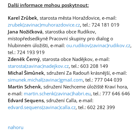
Další informace mohou poskytnout:
Karel Zrůbek
, starosta města Horažďovice, e-mail:
zrubek(zavinac)muhorazdovice.cz
, tel.: 724 181 019
Jana Nožičková
, starostka obce Rudíkov,
místopředsedkyně Pracovní skupiny pro dialog o
hlubinném úložišti, e-mail:
ou.rudikov(zavinac)rudikov.cz
,
tel.: 724 193 919
Zdeněk Černý
, starosta obce Nadějkov, e-mail:
starosta(zavinac)nadejkov.cz
, tel.: 603 208 149
Michal Šimůnek
, sdružení Za Radouň krásnější, e-mail:
simunek.michal(zavinac)gmail.com
, tel.: 777 044 039
Martin Schenk
, sdružení Nechceme úložiště Kraví hora,
e-mail:
martin.schenk(zavinac)habri.eu
, tel.:
777 646 646
Edvard Sequens
, sdružení Calla, e-mail:
edvard.sequens(zavinac)calla.cz
, tel.: 602 282 399
nahoru