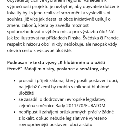
obyvatel žijících ve vybraném regionu. Vzhledem k
výjmečnosti projektu je nezbytné, aby obyvatelé dotčené
lokality byli s jeho realizací srozuměni a vyslovili s ní
souhlas. Již více jak deset let obce iniciativně usilují o
změnu zákonů, která by zavedla možnost
spolurozhodovat o výběru místa pro výstavbu úložiště.
Jak lze ilustrovat na příkladech Finska, Švédska či Francie,
respekt k názoru obcí nikdy neblokuje, ale naopak vždy
otevírá cestu k výstavbě úložiště.
Podepsaní v textu výzvy „K hlubinnému úložišti
férově“ žádají ministry, poslance a senátory, aby:
prosadili přijetí zákona, který posílí postavení obcí,
na jejichž území by mohlo vzniknout hlubinné
úložiště
se zasadili o dodržování evropské legislativy,
zejména směrnice Rady 2011/70/EURATOM
nepřipustili zahájení průzkumných prácí v žádné
z lokalit, dokud nebude legislativně vyřešeno
rovnoprávnější postavení obcí a státu