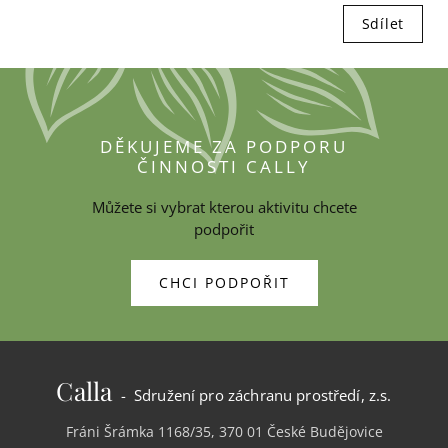
Sdílet
DĚKUJEME ZA PODPORU
ČINNOSTI CALLY
Můžete si vybrat kterou aktivitu chcete
podpořit
CHCI PODPOŘIT
Calla
- Sdružení pro záchranu prostředí, z.s.
Fráni Šrámka 1168/35, 370 01 České Budějovice