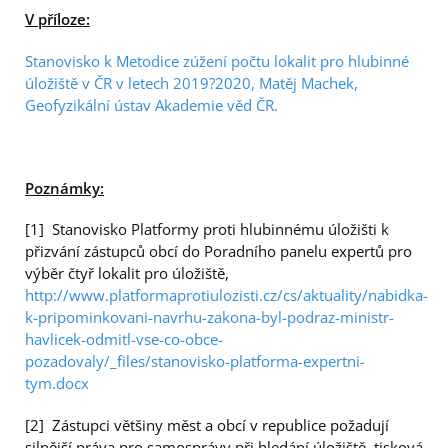
V příloze:
Stanovisko k Metodice zúžení počtu lokalit pro hlubinné
úložiště v ČR v letech 2019?2020, Matěj Machek,
Geofyzikální ústav Akademie věd ČR.
Poznámky:
[1] Stanovisko Platformy proti hlubinnému úložišti k
přizvání zástupců obcí do Poradního panelu expertů pro
výběr čtyř lokalit pro úložiště,
http://www.platformaprotiulozisti.cz/cs/aktuality/nabidka-
k-pripominkovani-navrhu-zakona-byl-podraz-ministr-
havlicek-odmitl-vse-co-obce-
pozadovaly/_files/stanovisko-platforma-expertni-
tym.docx
[2] Zástupci většiny měst a obcí v republice požadují
silnější práva pro samosprávy při hledání úložiště, tisková