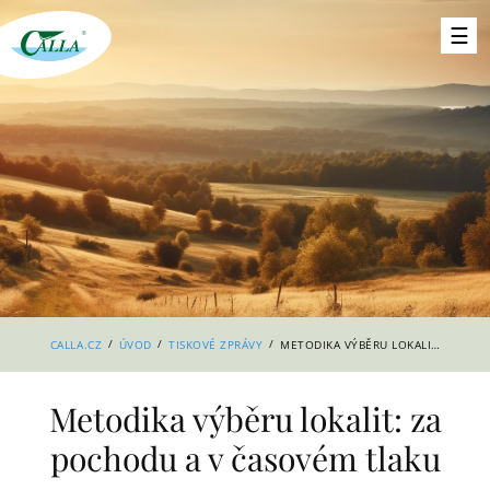
/
/
/
CALLA.CZ
ÚVOD
TISKOVÉ ZPRÁVY
METODIKA VÝBĚRU LOKALIT: ZA POCHODU A V ČASOVÉM TLAKU
Metodika výběru lokalit: za
pochodu a v časovém tlaku