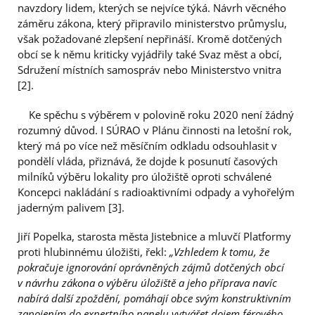
navzdory lidem, kterých se nejvíce týká. Návrh věcného
záměru zákona, který připravilo ministerstvo průmyslu,
však požadované zlepšení nepřináší. Kromě dotčených
obcí se k němu kriticky vyjádřily také Svaz měst a obcí,
Sdružení místních samospráv nebo Ministerstvo vnitra
[2].
Ke spěchu s výběrem v polovině roku 2020 není žádný
rozumný důvod. I SÚRAO v Plánu činnosti na letošní rok,
který má po více než měsíčním odkladu odsouhlasit v
pondělí vláda, přiznává, že dojde k posunutí časových
milníků výběru lokality pro úložiště oproti schválené
Koncepci nakládání s radioaktivními odpady a vyhořelým
jaderným palivem [3].
Jiří Popelka, starosta města Jistebnice a mluvčí Platformy
proti hlubinnému úložišti, řekl:
„Vzhledem k tomu, že
pokračuje ignorování oprávněných zájmů dotčených obcí
v návrhu zákona o výběru úložiště a jeho příprava navíc
nabírá další zpoždění, pomáhají obce svým konstruktivním
zapojením do expertního panelu vytvářet dojem férového