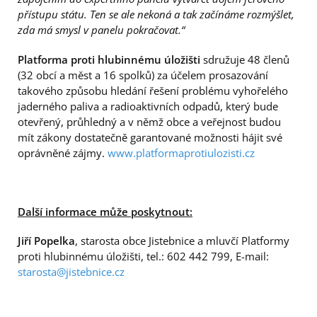
přístupu státu. Ten se ale nekoná a tak začínáme rozmýšlet,
zda má smysl v panelu pokračovat.“
Platforma proti hlubinnému úložišti
sdružuje 48 členů
(32 obcí a měst a 16 spolků) za účelem prosazování
takového způsobu hledání řešení problému vyhořelého
jaderného paliva a radioaktivních odpadů, který bude
otevřený, průhledný a v němž obce a veřejnost budou
mít zákony dostatečně garantované možnosti hájit své
oprávněné zájmy.
www.platformaprotiulozisti.cz
Další informace může poskytnout:
Jiří Popelka
, starosta obce Jistebnice a mluvčí Platformy
proti hlubinnému úložišti, tel.: 602 442 799, E-mail:
starosta@jistebnice.cz