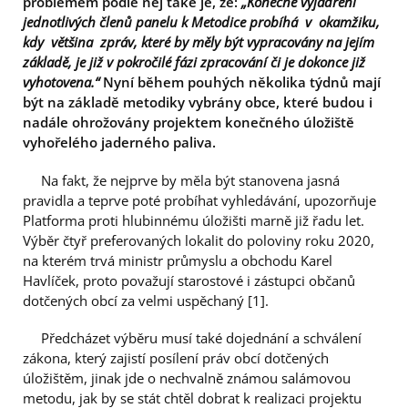
problémem podle něj také je, že:
„Konečné vyjádření
jednotlivých členů panelu k Metodice probíhá v okamžiku,
kdy většina zpráv, které by měly být vypracovány na jejím
základě, je již v pokročilé fázi zpracování či je dokonce již
vyhotovena.“
Nyní během pouhých několika týdnů mají
být na základě metodiky vybrány obce, které budou i
nadále ohrožovány projektem konečného úložiště
vyhořelého jaderného paliva.
Na fakt, že nejprve by měla být stanovena jasná
pravidla a teprve poté probíhat vyhledávání, upozorňuje
Platforma proti hlubinnému úložišti marně již řadu let.
Výběr čtyř preferovaných lokalit do poloviny roku 2020,
na kterém trvá ministr průmyslu a obchodu Karel
Havlíček, proto považují starostové i zástupci občanů
dotčených obcí za velmi uspěchaný [1].
Předcházet výběru musí také dojednání a schválení
zákona, který zajistí posílení práv obcí dotčených
úložištěm, jinak jde o nechvalně známou salámovou
metodu, jak by se stát chtěl dobrat k realizaci projektu