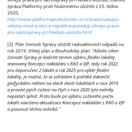
zpráva Platformy proti hlubinnému úložišti z 25. ledna
2020,
http://www.platformaprotiulozisti.cz/cs/press/zastupci-
vetsiny-mest-a-obci-v-republice-pozaduji-silnejsi-prava-
pro-samospravy-pri-hledani-uloziste.html
[3] Plán činnosti Správy úložišť radioaktivních odpadů na
rok 2019, tříletý plán a dlouhodobý plán:
"Ačkoliv cílem
činností Správy je dodržet termín výběru finální lokality
stanovený Koncepcí nakládání s RAO a VJP, tedy rok 2022
pro doporučení 2 lokalit a rok 2025 pro výběr finální
lokality, je možné, že se vzhledem k potřebě dokončit
geofyzikální měření na všech devíti lokalitách v roce 2019
a provést jejich zúžení na čtyři v roce 2020 tyto milníky
nepodaří splnit. Proto bude po výběru zúženého počtu
lokalit navržena aktualizace Koncepce nakládání s RAO a VJP
a posunutí těchto milníků."