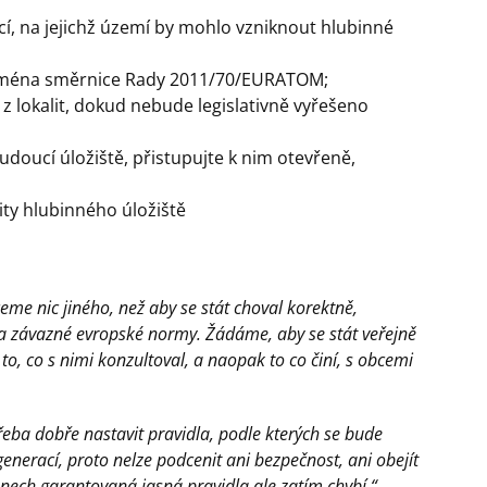
obcí, na jejichž území by mohlo vzniknout hlubinné
 zejména směrnice Rady 2011/70/EURATOM;
z lokalit, dokud nebude legislativně vyřešeno
udoucí úložiště, přistupujte k nim otevřeně,
lity hlubinného úložiště
eme nic jiného, než aby se stát choval korektně,
a závazné evropské normy. Žádáme, aby se stát veřejně
to, co s nimi konzultoval, a naopak to co činí, s obcemi
třeba dobře nastavit pravidla, podle kterých se bude
nerací, proto nelze podcenit ani bezpečnost, ani obejít
onech garantovaná jasná pravidla ale zatím chybí.“