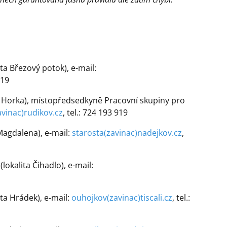
ta Březový potok), e-mail:
019
ta Horka), místopředsedkyně Pracovní skupiny pro
avinac)rudikov.cz
, tel.: 724 193 919
 Magdalena), e-mail:
starosta(zavinac)nadejkov.cz
,
okalita Čihadlo), e-mail:
ita Hrádek), e-mail:
ouhojkov(zavinac)tiscali.cz
, tel.: