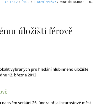
/
/
/
CALLA.CZ
ÚVOD
TISKOVÉ ZPRÁVY
MINISTŘE KUBO: K HLUBINNÉMU ÚLOŽIŠTI FÉROVĚ
ému úložišti férově
okalit vybraných pro hledání hlubinného úložiště
dne 12. března 2013
rově
 na svém setkání 26. února přijali starostové měst