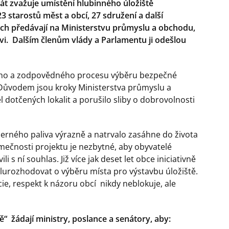
tát zvažuje umístění hlubinného úložiště
 starostů měst a obcí, 27 sdružení a další
ých předávají na Ministerstvu průmyslu a obchodu,
vi. Dalším členům vlády a Parlamentu ji odešlou
ho a zodpovědného procesu výběru bezpečné
. Důvodem jsou kroky Ministerstva průmyslu a
 dotčených lokalit a porušilo sliby o dobrovolnosti
rného paliva výrazně a natrvalo zasáhne do života
mečnosti projektu je nezbytné, aby obyvatelé
li s ní souhlas. Již více jak deset let obce iniciativně
lurozhodovat o výběru místa pro výstavbu úložiště.
ncie, respekt k názoru obcí nikdy neblokuje, ale
“ žádají ministry, poslance a senátory, aby: