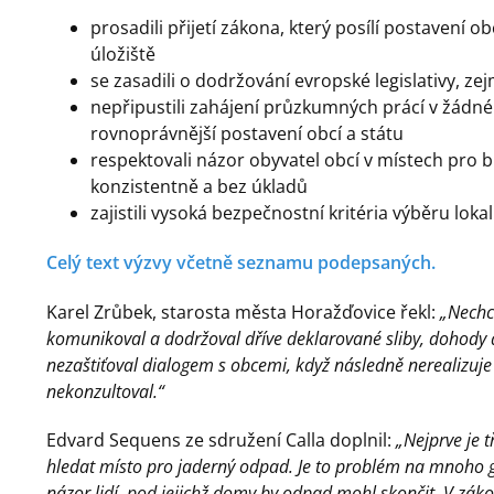
prosadili přijetí zákona, který posílí postavení 
úložiště
se zasadili o dodržování evropské legislativy,
nepřipustili zahájení průzkumných prácí v žádné 
rovnoprávnější postavení obcí a státu
respektovali názor obyvatel obcí v místech pro b
konzistentně a bez úkladů
zajistili vysoká bezpečnostní kritéria výběru loka
Celý text výzvy včetně seznamu podepsaných.
Karel Zrůbek, starosta města Horažďovice řekl:
„Nechc
komunikoval a dodržoval dříve deklarované sliby, dohody 
nezaštiťoval dialogem s obcemi, když následně nerealizuje 
nekonzultoval.“
Edvard Sequens ze sdružení Calla doplnil:
„Nejprve je 
hledat místo pro jaderný odpad. Je to problém na mnoho ge
názor lidí, pod jejichž domy by odpad mohl skončit. V zák