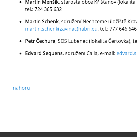
Martin Menšík
, starosta obce Křišťanov (lokalita 
tel.: 724 365 632
Martin Schenk
, sdružení Nechceme úložiště Kraví 
martin.schenk(zavinac)habri.eu
, tel.:
777 646 646
Petr Čechura
, SOS Lubenec (lokalita Čertovka), te
Edvard Sequens
, sdružení Calla, e-mail:
edvard.s
nahoru