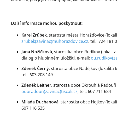
Další informace mohou poskytnout:
Karel Zrůbek
, starosta města Horažďovice (lokali
zrubek(zavinac)muhorazdovice.cz
, tel.: 724 181 
Jana Nožičková
, starostka obce Rudíkov (lokali
dialog o hlubinném úložišti, e-mail:
ou.rudikov(z
Zdeněk Černý
, starosta obce Nadějkov (lokalita
tel.: 603 208 149
Zdeněk Leitner
, starosta obce Okrouhlá Radouň (l
ouoradoun(zavinac)tiscali.cz
, tel.: 607 711 684
Milada Duchanová
, starostka obce Hojkov (lokal
607 116 535