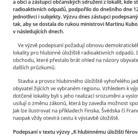
a obcí a zástupci občanských sdružení z lokalit, kde s
radioaktivních odpadů, podpořilo do dnešního dne 123
jednotlivci i subjekty. Výzvu dnes zástupci podepsan
tak, aby se dostala do rukou ministrovi Martinu Kubo
v následujících dnech.
Ve výzvě podepsaní požadují obnovu demokratické
lokality pro hlubinné úložiště radioaktivních odpadů
obchodu, které přestalo brát ohled na názory obyvatel
dalších průzkumů.
Stavba a provoz hlubinného úložiště vyhořelého jade
obyvatel žijících ve vybraném regionu. Vzhledem k výj
dotčené lokality byli s jeho realizací srozuměni a vyslovi
usilují o změnu zákonů, která by zavedla možnost spo
Jak lze ilustrovat na příkladech Finska, Švédska či Fra
naopak vždy otevírá cestu k výstavbě úložiště.
Podepsaní v textu výzvy „K hlubinnému úložišti férově