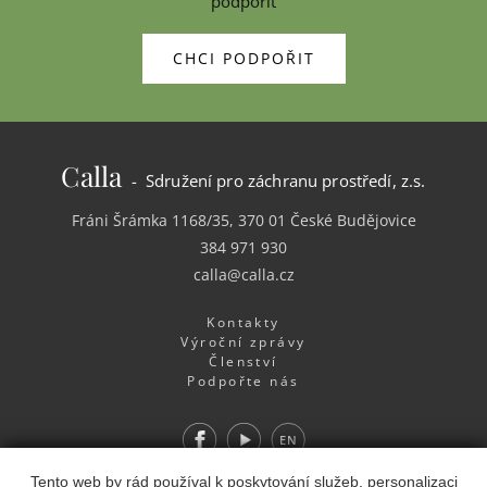
podpořit
CHCI PODPOŘIT
Calla
- Sdružení pro záchranu prostředí, z.s.
Fráni Šrámka 1168/35, 370 01 České Budějovice
384 971 930
calla@calla.cz
Kontakty
Výroční zprávy
Členství
Podpořte nás
Facebook
Youtube
EN
Webdesign
&
Webhosting
&
publikační systém Toolkit
-
Tento web by rád používal k poskytování služeb, personalizaci