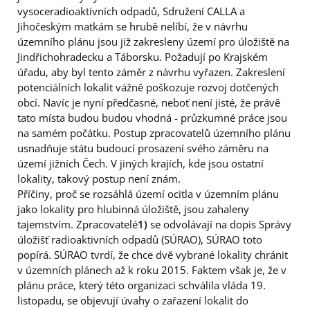
vysoceradioaktivních odpadů, Sdružení CALLA a
Jihočeským matkám se hrubě nelíbí, že v návrhu
územního plánu jsou již zakresleny území pro úložiště na
Jindřichohradecku a Táborsku. Požadují po Krajském
úřadu, aby byl tento záměr z návrhu vyřazen. Zakreslení
potenciálních lokalit vážně poškozuje rozvoj dotčených
obcí. Navíc je nyní předčasné, neboť není jisté, že právě
tato místa budou budou vhodná - průzkumné práce jsou
na samém počátku. Postup zpracovatelů územního plánu
usnadňuje státu budoucí prosazení svého záměru na
území jižních Čech. V jiných krajích, kde jsou ostatní
lokality, takový postup není znám.
Příčiny, proč se rozsáhlá území ocitla v územním plánu
jako lokality pro hlubinná úložiště, jsou zahaleny
tajemstvím. Zpracovatelé
1)
se odvolávají na dopis Správy
úložišť radioaktivních odpadů (SÚRAO), SÚRAO toto
popírá. SÚRAO tvrdí, že chce dvě vybrané lokality chránit
v územních plánech až k roku 2015. Faktem však je, že v
plánu práce, který této organizaci schválila vláda 19.
listopadu, se objevují úvahy o zařazení lokalit do