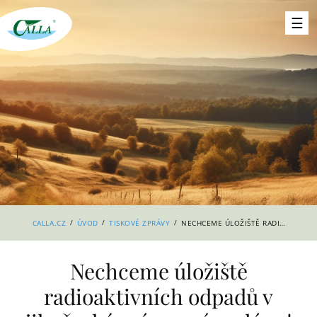
/
/
/
CALLA.CZ
ÚVOD
TISKOVÉ ZPRÁVY
NECHCEME ÚLOŽIŠTĚ RADIOAKTIVNÍCH ODPADŮ V JIHOČESKÉM ÚZEMNÍM PLÁNU!
Nechceme úložiště
radioaktivních odpadů v