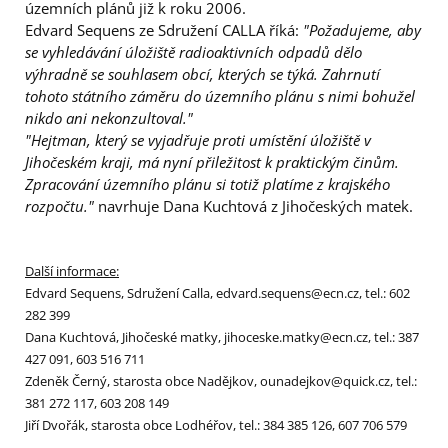
územních plánů již k roku 2006.
Edvard Sequens ze Sdružení CALLA říká:
"Požadujeme, aby
se vyhledávání úložiště radioaktivních odpadů dělo
výhradně se souhlasem obcí, kterých se týká. Zahrnutí
tohoto státního záměru do územního plánu s nimi bohužel
nikdo ani nekonzultoval."
"Hejtman, který se vyjadřuje proti umístění úložiště v
Jihočeském kraji, má nyní přiležitost k praktickým činům.
Zpracování územního plánu si totiž platíme z krajského
rozpočtu."
navrhuje Dana Kuchtová z Jihočeských matek.
Další informace:
Edvard Sequens, Sdružení Calla, edvard.sequens@ecn.cz, tel.: 602
282 399
D
ana Kuchtová, Jihočeské matky, jihoceske.matky@ecn.cz, tel.: 387
427 091, 603 516 711
Zdeněk Černý, starosta obce Nadějkov, ounadejkov@quick.cz, tel.:
381 272 117, 603 208 149
Jiří Dvořák, starosta obce Lodhéřov, tel.: 384 385 126, 607 706 579