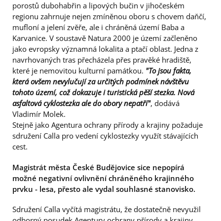
porostů dubohabřin a lipových bučin v jihočeském
regionu zahrnuje nejen zmíněnou oboru s chovem daňčí,
mufloní a jelení zvěře, ale i chráněná území Baba a
Karvanice. V soustavě Natura 2000 je území začleněno
jako evropsky významná lokalita a ptačí oblast. Jedna z
navrhovaných tras přecházela přes pravěké hradiště,
které je nemovitou kulturní památkou.
"To jsou fakta,
která ovšem nevylučují za určitých podmínek návštěvu
tohoto území, což dokazuje i turistická pěší stezka. Nová
asfaltová cyklostezka ale do obory nepatří"
, dodává
Vladimír Molek.
Stejně jako Agentura ochrany přírody a krajiny požaduje
sdružení Calla pro vedení cyklostezky využít stávajících
cest.
Magistrát města České Budějovice sice nepopírá
možné negativní ovlivnění chráněného krajinného
prvku - lesa, přesto ale vydal souhlasné stanovisko.
Sdružení Calla vyčítá magistrátu, že dostatečně nevyužil
odborný posudek Agentury ochrany přírody a krajiny.