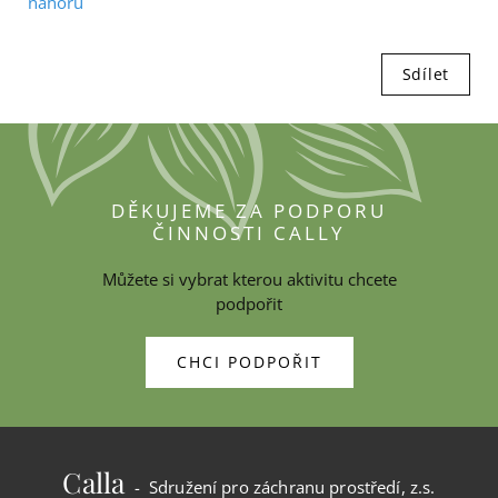
nahoru
Sdílet
DĚKUJEME ZA PODPORU
ČINNOSTI CALLY
Můžete si vybrat kterou aktivitu chcete
podpořit
CHCI PODPOŘIT
Calla
- Sdružení pro záchranu prostředí, z.s.