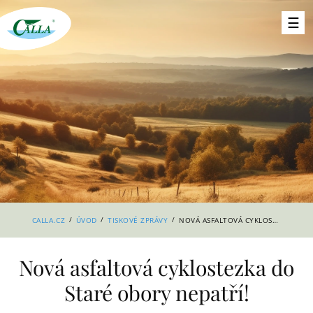
/
/
/
CALLA.CZ
ÚVOD
TISKOVÉ ZPRÁVY
NOVÁ ASFALTOVÁ CYKLOSTEZKA DO STARÉ OBORY NEPATŘÍ!
Nová asfaltová cyklostezka do
Staré obory nepatří!