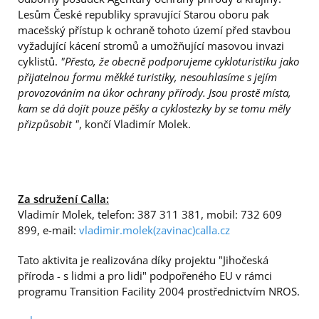
Lesům České republiky spravující Starou oboru pak
macešský přístup k ochraně tohoto území před stavbou
vyžadující kácení stromů a umožňující masovou invazi
cyklistů.
"Přesto, že obecně podporujeme cykloturistiku jako
přijatelnou formu měkké turistiky, nesouhlasíme s jejím
provozováním na úkor ochrany přírody. Jsou prostě místa,
kam se dá dojít pouze pěšky a cyklostezky by se tomu měly
přizpůsobit "
, končí Vladimír Molek.
Za sdružení Calla:
Vladimír Molek, telefon: 387 311 381, mobil: 732 609
899, e-mail:
vladimir.molek(zavinac)calla.cz
Tato aktivita je realizována díky projektu "Jihočeská
příroda - s lidmi a pro lidi" podpořeného EU v rámci
programu Transition Facility 2004 prostřednictvím NROS.