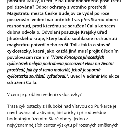
podstata kauzy, která je na úkor odborného posouzení
politizována? Odbor ochrany životního prostředí
Magistrátu města České Budějovice vydal po roce
posuzování vedení variantních tras přes Starou oboru
rozhodnutí, proti kterému se sdružení Calla koncem
dubna odvolalo. Odvolání posuzuje Krajský úřad
Jihočeského kraje, který buďto souhlasné rozhodnutí
magistrátu potvrdí nebo zruší. Tolik fakta o stavbě
cyklostezky, která jako každá jiná musí projít úředním
povolovacím řízením.
"Navíc Koncepce jihočeských
cyklostezek nebyla podrobena posouzení vlivu na životní
prostředí, jak by si tento materiál, jehož je sporná
cyklostezka součástí, vyžadoval."
, uvedl Vladimír Molek ze
sdružení Calla.
V čem je problém vedení cyklostezky?
Trasa cyklostezky z Hluboké nad Vltavou do Purkarce je
navrhována atraktivním, historicky i přírodovědně
hodnotným územím Staré obory. Jedno z
nejvýznamnějších center výskytu přirozených smíšených