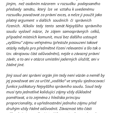
jiným, než osobním názorem v rozsudku podepsaného
předsedy senátu, který lze ve vztahu k uvedenému
rozsudku považovat za právní exces, a nelze ji použít jako
platný argument v dalších soudních či správních
řízeních. Ačkoliv tedy tento senát Nejvyššího správního
soudu vyslovil názor, že zájem samosprávných celků,
případně místních komunit, musí bez dalšího ustoupit
„vyššímu“ zájmu veřejnému (přestože posouzení takové
otázky nebylo pro předmětné řízení relevantní a šlo tak o
tzv. okrajovou část odůvodnění), nejde o závazný právní
závěr, a to ani v otázce umístění jaderných úložišť, ani v
žádné jiné.
Jiný soud ani správní orgán jím tedy není vázán a neměl by
jej považovat ani za určité „vodítko“ ve smyslu sjednocovací
funkce judikatury Nejvyššího správního soudu. Soud tedy
musí tyto jednotlivé kolidující zájmy vždy důkladně
poměřovat, a to zejména z hlediska principu
proporcionality, a upřednostnění jednoho zájmu před
druhým vždy řádně odůvodnit. Závaznost této části