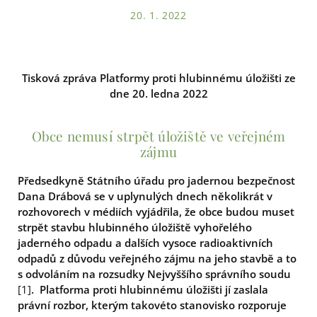
20. 1. 2022
Tisková zpráva Platformy proti hlubinnému úložišti ze
dne 20. ledna 2022
Obce nemusí strpět úložiště ve veřejném
zájmu
Předsedkyně Státního úřadu pro jadernou bezpečnost
Dana Drábová se v uplynulých dnech několikrát v
rozhovorech v médiích vyjádřila, že obce budou muset
strpět stavbu hlubinného úložiště vyhořelého
jaderného odpadu a dalších vysoce radioaktivních
odpadů z důvodu veřejného zájmu na jeho stavbě a to
s odvoláním na rozsudky Nejvyššího správního soudu
[1]
.
Platforma proti hlubinnému úložišti jí zaslala
právní rozbor, kterým takovéto stanovisko rozporuje