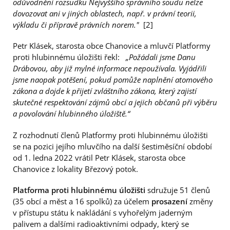
odůvodnění rozsudku Nejvyššího správního soudu nelze
dovozovat ani v jiných oblastech, např. v právní teorii,
výkladu či přípravě právních norem."
[2]
Petr Klásek, starosta obce Chanovice a mluvčí Platformy
proti hlubinnému úložišti řekl:
„Požádali jsme Danu
Drábovou, aby již mylné informace nepoužívala. Vyjádřili
jsme naopak potěšení, pokud pomůže naplnění atomového
zákona a dojde k přijetí zvláštního zákona, který zajistí
skutečné respektování zájmů obcí a jejich občanů při výběru
a povolování hlubinného úložiště.“
Z rozhodnutí členů Platformy proti hlubinnému úložišti
se na pozici jejího mluvčího na další šestiměsíční období
od 1. ledna 2022 vrátil Petr Klásek, starosta obce
Chanovice z lokality Březový potok.
Platforma proti hlubinnému úložišti
sdružuje 51 členů
(35 obcí a měst a 16 spolků) za účelem
prosazení
změny
v přístupu státu k nakládání s vyhořelým jaderným
palivem a dalšími radioaktivními odpady, který se