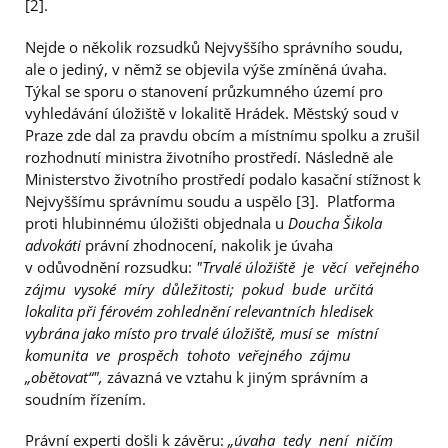
[2].
Nejde o několik rozsudků Nejvyššího správního soudu,
ale o jediný, v němž se objevila výše zmíněná úvaha.
Týkal se sporu o stanovení průzkumného území pro
vyhledávání úložiště v lokalitě Hrádek. Městský soud v
Praze zde dal za pravdu obcím a místnímu spolku a zrušil
rozhodnutí ministra životního prostředí. Následně ale
Ministerstvo životního prostředí podalo kasační stížnost k
Nejvyššímu správnímu soudu a uspělo [3]. Platforma
proti hlubinnému úložišti objednala u
Doucha Šikola
advokáti
právní zhodnocení, nakolik je úvaha
v odůvodnění rozsudku:
"Trvalé úložiště je věcí veřejného
zájmu vysoké míry důležitosti; pokud bude určitá
lokalita při férovém zohlednění relevantních hledisek
vybrána jako místo pro trvalé úložiště, musí se místní
komunita ve prospěch tohoto veřejného zájmu
„obětovat“"
,
závazná ve vztahu k jiným správním a
soudním řízením.
Právní experti došli k závěru:
„úvaha tedy není ničím