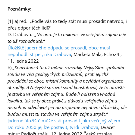
Poznámky:
[1] a) red.: „Podle vás to tedy stát musí prosadit natvrdo, i
přes odpor těch lidí?“
D. Drábová:
„No ano. Je to nakonec ve veřejném zájmu a je
to už rozhodnuté.“
Úložiště jaderného odpadu se prosadí, obce musí
nepohodlí strpět, říká Drábová
, Markéta Malá, Echo24 ,
11. ledna 2022
b)
„Koneckonců tu už máme rozsudky Nejvyššího správního
soudu ve věci geologických průzkumů, proti jejichž
provádění se obce, místní komunity a nevládní organizace
ohradily. A Nejvyšší správní soud konstatoval, že to úložiště
je stavba ve veřejném zájmu. Bude-li nalezena vhodná
lokalita, tak se ty obce právě z důvodu veřejného zájmu
nemohou odvolávat jen na případné negativní důsledky, ale
budou muset tu stavbu ve veřejném zájmu strpět.“
Jaderné úložiště může stát prosadit jako veřejný zájem.
Do roku 2050 jej lze postavit, tvrdí Drábová
, Dvacet
minut Radiožurnálu, 12. ledna 2022 Český rozhlas