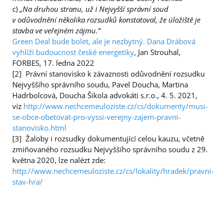
c)
„Na druhou stranu, už i Nejvyšší správní soud
v odůvodnění několika rozsudků konstatoval, že úložiště je
stavba ve veřejném zájmu.“
Green Deal bude bolet, ale je nezbytný. Dana Drábová
vyhlíží budoucnost české energetiky
, Jan Strouhal,
FORBES, 17. ledna 2022
[2] Právní stanovisko k závaznosti odůvodnění rozsudku
Nejvyššího správního soudu, Pavel Doucha, Martina
Hadrbolcová, Doucha Šikola advokáti s.r.o., 4. 5. 2021,
viz
http://www.nechcemeuloziste.cz/cs/dokumenty/musi-
se-obce-obetovat-pro-vyssi-verejny-zajem-pravni-
stanovisko.html
[3] Žaloby i rozsudky dokumentující celou kauzu, včetně
zmiňovaného rozsudku Nejvyššího správního soudu z 29.
května 2020, lze nalézt zde:
http://www.nechcemeuloziste.cz/cs/lokality/hradek/pravni-
stav-hra/