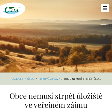
/
/
/
CALLA.CZ
ÚVOD
TISKOVÉ ZPRÁVY
OBCE NEMUSÍ STRPĚT ÚLOŽIŠTĚ VE VEŘEJNÉM ZÁJMU
Obce nemusí strpět úložiště
ve veřejném zájmu