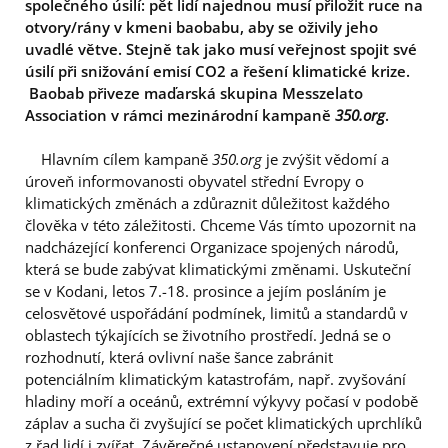
společného úsilí: pět lidí najednou musí přiložit ruce na
otvory/rány v kmeni baobabu, aby se oživily jeho
uvadlé větve. Stejně tak jako musí veřejnost spojit své
úsilí při snižování emisí CO2 a řešení klimatické krize.
Baobab přiveze maďarská skupina Messzelato
Association v rámci mezinárodní kampaně
350.org
.
Hlavním cílem kampaně
350.org
je zvýšit vědomí a
úroveň informovanosti obyvatel střední Evropy o
klimatických změnách a zdůraznit důležitost každého
člověka v této záležitosti. Chceme Vás tímto upozornit na
nadcházející konferenci Organizace spojených národů,
která se bude zabývat klimatickými změnami. Uskuteční
se v Kodani, letos 7.-18. prosince a jejím posláním je
celosvětové uspořádání podmínek, limitů a standardů v
oblastech týkajících se životního prostředí. Jedná se o
rozhodnutí, která ovlivní naše šance zabránit
potenciálním klimatickým katastrofám, např. zvyšování
hladiny moří a oceánů, extrémní výkyvy počasí v podobě
záplav a sucha či zvyšující se počet klimatických uprchlíků
z řad lidí i zvířat. Závěrečné ustanovení představuje pro