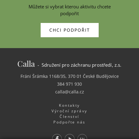
Můžete si vybrat kterou aktivitu chcete
podpořit
CHCI PODPOŘIT
Calla
- Sdružení pro záchranu prostředí, z.s.
Fráni Šrámka 1168/35, 370 01 České Budějovice
384 971 930
calla@calla.cz
Kontakty
Výroční zprávy
Členství
Podpořte nás
Facebook
Youtube
EN