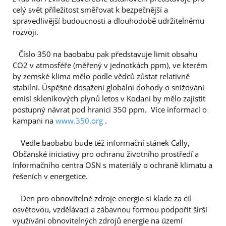
celý svět příležitost směřovat k bezpečnější a
spravedlivější budoucnosti a dlouhodobě udržitelnému
rozvoji.
Číslo 350 na baobabu pak představuje limit obsahu
CO2 v atmosféře (měřený v jednotkách ppm), ve kterém
by zemské klima mělo podle vědců zůstat relativně
stabilní. Úspěšné dosažení globální dohody o snižování
emisí skleníkových plynů letos v Kodani by mělo zajistit
postupný návrat pod hranici 350 ppm. Více informací o
kampani na
www.350.org
.
Vedle baobabu bude též informační stánek Cally,
Občanské iniciativy pro ochranu životního prostředí a
Informačního centra OSN s materiály o ochraně klimatu a
řešeních v energetice.
Den pro obnovitelné zdroje energie si klade za cíl
osvětovou, vzdělávací a zábavnou formou podpořit širší
využívání obnovitelných zdrojů energie na území