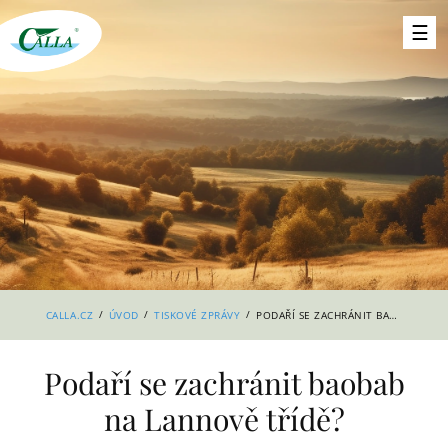
/
/
/
CALLA.CZ
ÚVOD
TISKOVÉ ZPRÁVY
PODAŘÍ SE ZACHRÁNIT BAOBAB NA LANNOVĚ TŘÍDĚ?
Podaří se zachránit baobab
na Lannově třídě?