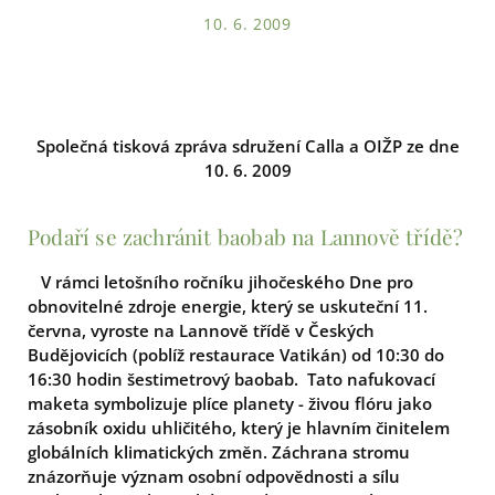
10. 6. 2009
Společná tisková zpráva sdružení Calla a OIŽP ze dne
10. 6. 2009
Podaří se zachránit baobab na Lannově třídě?
V rámci letošního ročníku jihočeského Dne pro
obnovitelné zdroje energie, který se uskuteční 11.
června, vyroste na Lannově třídě v Českých
Budějovicích (poblíž restaurace Vatikán)
od 10:30 do
16:30 hodin
šestimetrový baobab. Tato nafukovací
maketa
symbolizuje plíce planety - živou flóru jako
zásobník oxidu uhličitého, který je hlavním činitelem
globálních klimatických změn. Záchrana stromu
znázorňuje význam osobní odpovědnosti a sílu