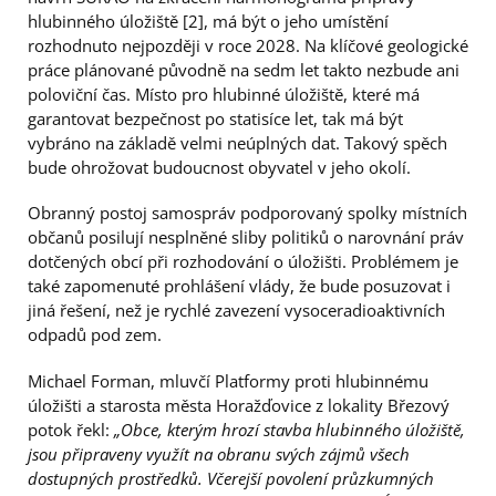
hlubinného úložiště [2], má být o jeho umístění
rozhodnuto nejpozději v roce 2028. Na klíčové geologické
práce plánované původně na sedm let takto nezbude ani
poloviční čas. Místo pro hlubinné úložiště, které má
garantovat bezpečnost po statisíce let, tak má být
vybráno na základě velmi neúplných dat. Takový spěch
bude ohrožovat budoucnost obyvatel v jeho okolí.
Obranný postoj samospráv podporovaný spolky místních
občanů posilují nesplněné sliby politiků o narovnání práv
dotčených obcí při rozhodování o úložišti. Problémem je
také zapomenuté prohlášení vlády, že bude posuzovat i
jiná řešení, než je rychlé zavezení vysoceradioaktivních
odpadů pod zem.
Michael Forman, mluvčí Platformy proti hlubinnému
úložišti a starosta města Horažďovice z lokality Březový
potok řekl:
„Obce, kterým hrozí stavba hlubinného úložiště,
jsou připraveny využít na obranu svých zájmů všech
dostupných prostředků. Včerejší povolení průzkumných