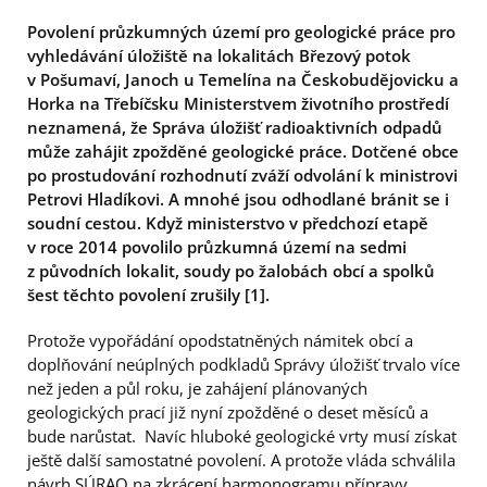
Povolení průzkumných území pro geologické práce pro
vyhledávání úložiště na lokalitách Březový potok
v Pošumaví, Janoch u Temelína na Českobudějovicku a
Horka na Třebíčsku Ministerstvem životního prostředí
neznamená, že Správa úložišť radioaktivních odpadů
může zahájit zpožděné geologické práce. Dotčené obce
po prostudování rozhodnutí zváží odvolání k ministrovi
Petrovi Hladíkovi. A mnohé jsou odhodlané bránit se i
soudní cestou. Když ministerstvo v předchozí etapě
v roce 2014 povolilo průzkumná území na sedmi
z původních lokalit, soudy po žalobách obcí a spolků
šest těchto povolení zrušily [1].
Protože vypořádání opodstatněných námitek obcí a
doplňování neúplných podkladů Správy úložišť trvalo více
než jeden a půl roku, je zahájení plánovaných
geologických prací již nyní zpožděné o deset měsíců a
bude narůstat. Navíc hluboké geologické vrty musí získat
ještě další samostatné povolení. A protože vláda schválila
návrh SÚRAO na zkrácení harmonogramu přípravy