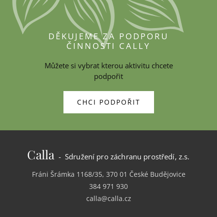
DĚKUJEME ZA PODPORU
ČINNOSTI CALLY
Můžete si vybrat kterou aktivitu chcete
podpořit
CHCI PODPOŘIT
Calla
- Sdružení pro záchranu prostředí, z.s.
Fráni Šrámka 1168/35, 370 01 České Budějovice
384 971 930
calla@calla.cz