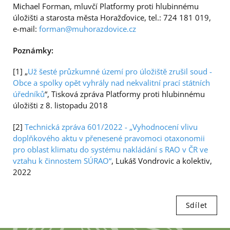
Michael Forman, mluvčí Platformy proti hlubinnému
úložišti a starosta města Horažďovice, tel.: 724 181 019,
e-mail:
forman@muhorazdovice.cz
Poznámky:
[1] „
Už šesté průzkumné území pro úložiště zrušil soud -
Obce a spolky opět vyhrály nad nekvalitní prací státních
úředníků
“, Tisková zpráva Platformy proti hlubinnému
úložišti z 8. listopadu 2018
[2]
Technická zpráva 601/2022 - „Vyhodnocení vlivu
doplňkového aktu v přenesené pravomoci otaxonomii
pro oblast klimatu do systému nakládání s RAO v ČR ve
vztahu k činnostem SÚRAO“
, Lukáš Vondrovic a kolektiv,
2022
Sdílet