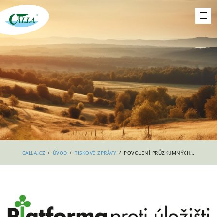
/
/
/
CALLA.CZ
ÚVOD
TISKOVÉ ZPRÁVY
POVOLENÍ PRŮZKUMNÝCH ÚZEMÍ NEZNAMENÁ ZELENOU PRO GEOLOGICKÉ PRÁCE, ZPOŽDĚNÍ ROSTE