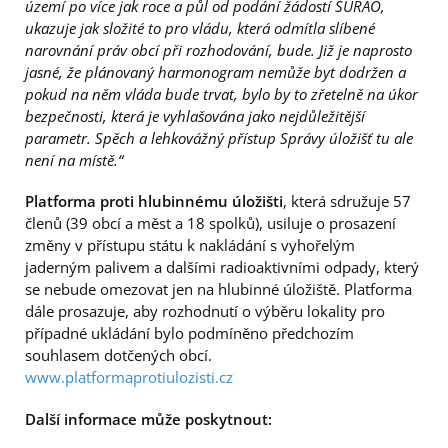
území po více jak roce a půl od podání žádostí SÚRAO,
ukazuje jak složité to pro vládu, která odmítla slíbené
narovnání práv obcí při rozhodování, bude. Již je naprosto
jasné, že plánovaný harmonogram nemůže byt dodržen a
pokud na něm vláda bude trvat, bylo by to zřetelně na úkor
bezpečnosti, která je vyhlašována jako nejdůležitější
parametr. Spěch a lehkovážný přístup Správy úložišť tu ale
není na místě.“
Platforma proti hlubinnému úložišti
, která sdružuje 57
členů (39 obcí a měst a 18 spolků), usiluje o prosazení
změny v přístupu státu k nakládání s vyhořelým
jaderným palivem a dalšími radioaktivními odpady, který
se nebude omezovat jen na hlubinné úložiště. Platforma
dále prosazuje, aby rozhodnutí o výběru lokality pro
případné ukládání bylo podmíněno předchozím
souhlasem dotčených obcí.
www.platformaprotiulozisti.cz
Další informace může poskytnout: