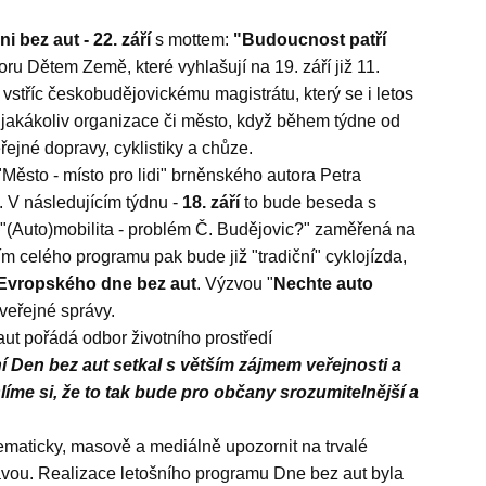
ni bez aut - 22. září
s mottem:
"Budoucnost patří
ru Dětem Země, které vyhlašují na 19. září již 11.
vstříc českobudějovickému magistrátu, který se i letos
 jakákoliv organizace či město, když během týdne od
řejné dopravy, cyklistiky a chůze.
 "Město - místo pro lidi" brněnského autora Petra
. V následujícím týdnu -
18. září
to bude beseda s
(Auto)mobilita - problém Č. Budějovic?" zaměřená na
m celého programu pak bude již "tradiční" cyklojízda,
Evropského dne bez aut
. Výzvou "
Nechte auto
 veřejné správy.
ut pořádá odbor životního prostředí
 Den bez aut setkal s větším zájmem veřejnosti a
líme si, že to tak bude pro občany srozumitelnější a
ematicky, masově a mediálně upozornit na trvalé
vou. Realizace letošního programu Dne bez aut byla