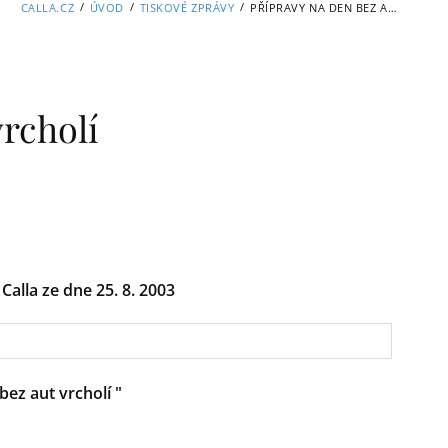
/
/
/
CALLA.CZ
ÚVOD
TISKOVÉ ZPRÁVY
PŘÍPRAVY NA DEN BEZ AUT VRCHOLÍ
vrcholí
Calla ze dne 25. 8. 2003
bez aut vrcholí
"