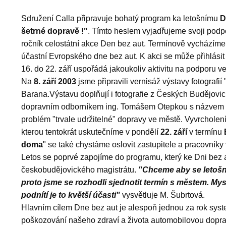
Sdružení Calla připravuje bohatý program ka letošnímu
D
šetrné dopravě !"
. Tímto heslem vyjadřujeme svoji podpo
ročník celostátní akce Den bez aut. Termínově vycházíme 
účastní Evropského dne bez aut. K akci se může přihlásit
16. do 22. září uspořádá jakoukoliv aktivitu na podporu ve
Na
8. září 2003
jsme připravili vernisáž výstavy fotografií
Barana.Výstavu doplňují i fotografie z Českých Budějovic
dopravním odborníkem ing. Tomášem Otepkou s názvem "
problém "trvale udržitelné" dopravy ve městě. Vyvrcholení
kterou tentokrát uskutečníme v pondělí
22. září
v termínu
doma
" se také chystáme oslovit zastupitele a pracovníky
Letos se poprvé zapojíme do programu, který ke Dni bez a
českobudějovického magistrátu.
"Chceme aby se letošní
proto jsme se rozhodli sjednotit termín s městem. Mys
podnítí je to květší účasti"
vysvětluje M. Šubrtová.
Hlavním cílem Dne bez aut je alespoň jednou za rok syst
poškozování našeho zdraví a života automobilovou dopra