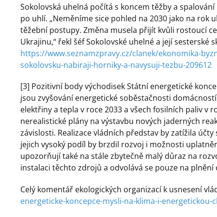
Sokolovská uhelná počítá s koncem těžby a spalování 
po uhlí. „Neměníme sice pohled na 2030 jako na rok u
těžební postupy. Změna musela přijít kvůli rostoucí c
Ukrajinu,“ řekl šéf Sokolovské uhelné a její sesterské
https://www.seznamzpravy.cz/clanek/ekonomika-byznys
sokolovsku-nabiraji-horniky-a-navysuji-tezbu-209612
[3] Pozitivní body východisek Státní energetické konc
jsou zvyšování energetické soběstačnosti domácností, 
elektřiny a tepla v roce 2033 a všech fosilních paliv v 
nerealistické plány na výstavbu nových jaderných re
závislosti. Realizace vládních představ by zatížila účt
jejich vysoký podíl by brzdil rozvoj i možnosti uplatn
upozorňují také na stále zbytečně malý důraz na rozvo
instalaci těchto zdrojů a odvolává se pouze na plnění 
Celý komentář ekologických organizací k usnesení vlá
energeticke-koncepce-mysli-na-klima-i-energetickou