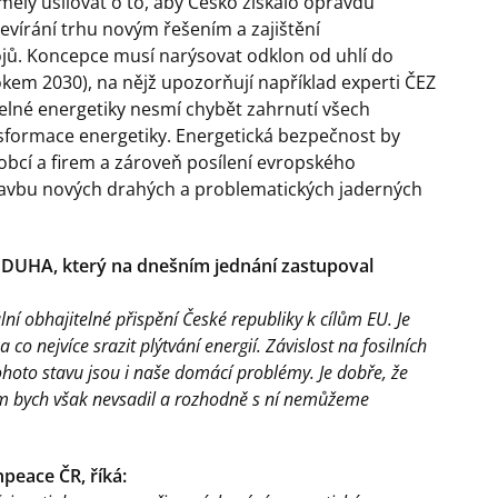
měly usilovat o to, aby Česko získalo opravdu
evírání trhu novým řešením a zajištění
rojů. Koncepce musí narýsovat odklon od uhlí do
rokem 2030), na nějž upozorňují například experti ČEZ
telné energetiky nesmí chybět zahrnutí všech
nsformace energetiky. Energetická bezpečnost by
obcí a firem a zároveň posílení evropského
 stavbu nových drahých a problematických jaderných
í DUHA, který na dnešním jednání zastupoval
ní obhajitelné přispění České republiky k cílům EU. Je
o nejvíce srazit plýtvání energií. Závislost na fosilních
tohoto stavu jsou i naše domácí problémy. Je dobře, že
m bych však nevsadil a rozhodně s ní nemůžeme
peace ČR, říká: