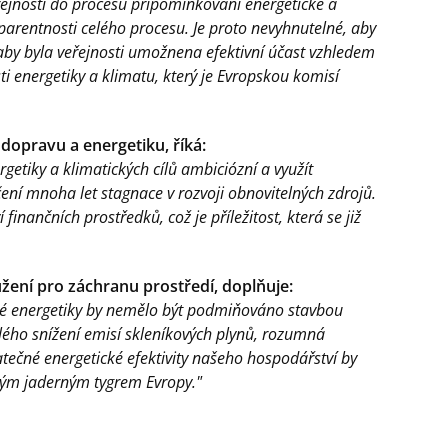
řejnosti do procesu připomínkování energetické a
parentnosti celého procesu. Je proto nevyhnutelné, aby
 aby byla veřejnosti umožnena efektivní účast vzhledem
i energetiky a klimatu, který je Evropskou komisí
 dopravu a energetiku, říká:
etiky a klimatických cílů ambiciózní a využít
ení mnoha let stagnace v rozvoji obnovitelných zdrojů.
finančních prostředků, což je příležitost, která se již
užení pro záchranu prostředí, doplňuje:
é energetiky by nemělo být podmiňováno stavbou
lého snížení emisí skleníkových plynů, rozumná
ečné energetické efektivity našeho hospodářství by
ovým jaderným tygrem Evropy."