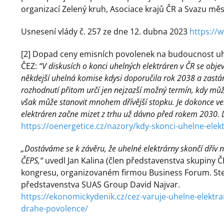
organizací Zelený kruh, Asociace krajů ČR a Svazu měs
Usnesení vlády č. 257 ze dne 12. dubna 2023
https://
[2] Dopad ceny emisních povolenek na budoucnost uh
ČEZ:
“V diskusích o konci uhelných elektráren v ČR se obje
někdejší uhelná komise kdysi doporučila rok 2038 a zastánci
rozhodnutí přitom určí jen nejzazší možný termín, kdy může
však může stanovit mnohem dřívější stopku. Je dokonce 
elektráren začne mizet z trhu už dávno před rokem 2030
https://oenergetice.cz/nazory/kdy-skonci-uhelne-elek
„Dostáváme se k závěru, že uhelné elektrárny skončí dřív n
ČEPS,“
uvedl Jan Kalina (člen představenstva skupiny
kongresu, organizovaném firmou Business Forum. St
představenstva SUAS Group David Najvar.
https://ekonomickydenik.cz/cez-varuje-uhelne-elektra
drahe-povolence/