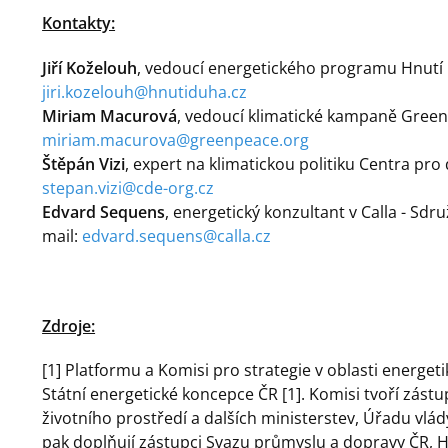
Kontakty:
Jiří Koželouh
, vedoucí energetického programu Hnutí D
jiri.kozelouh@hnutiduha.cz
Miriam Macurová
, vedoucí klimatické kampaně Greenpe
miriam.macurova@greenpeace.org
Štěpán Vizi
, expert na klimatickou politiku Centra pro 
stepan.vizi@cde-org.cz
Edvard Sequens
, energetický konzultant v Calla - Sdru
mail:
edvard.sequens@calla.cz
Zdroje:
[1] Platformu a Komisi pro strategie v oblasti energeti
Státní energetické koncepce ČR [1]. Komisi tvoří zást
životního prostředí a dalších ministerstev, Úřadu vl
pak doplňují zástupci Svazu průmyslu a dopravy ČR, 