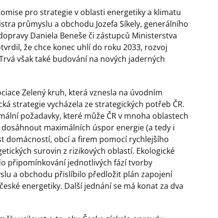
mise pro strategie v oblasti energetiky a klimatu
istra průmyslu a obchodu Jozefa Síkely, generálního
 dopravy Daniela Beneše či zástupců Ministerstva
otvrdil, že chce konec uhlí do roku 2033, rozvoj
 Trvá však také budování na nových jaderných
ociace Zelený kruh, která vznesla na úvodním
ká strategie vycházela ze strategických potřeb ČR.
nimální požadavky, které může ČR v mnoha oblastech
R dosáhnout maximálních úspor energie (a tedy i
st domácností, obcí a firem pomocí rychlejšího
etických surovin z rizikových oblastí. Ekologické
do připomínkování jednotlivých fází tvorby
slu a obchodu přislíbilo předložit plán zapojení
české energetiky. Další jednání se má konat za dva