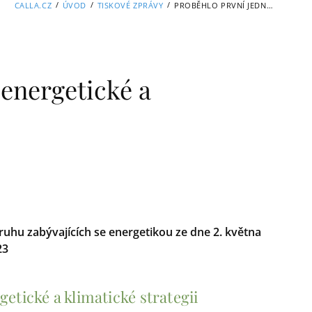
/
/
/
CALLA.CZ
ÚVOD
TISKOVÉ ZPRÁVY
PROBĚHLO PRVNÍ JEDNÁNÍ K ENERGETICKÉ A KLIMATICKÉ STRATEGII
 energetické a
uhu zabývajících se energetikou ze dne 2. května
23
etické a klimatické strategii