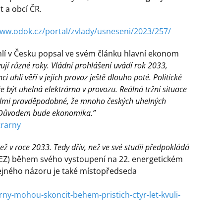
t a obcí ČR.
www.odok.cz/portal/zvlady/usneseni/2023/257/
lí v Česku popsal ve svém článku hlavní ekonom
vují různé roky. Vládní prohlášení uvádí rok 2033,
 uhlí věří v jejich provoz ještě dlouho poté. Politické
 být uhelná elektrárna v provozu. Reálná tržní situace
velmi pravděpodobné, že mnoho českých uhelných
. Důvodem bude ekonomika.”
trarny
ež v roce 2033. Tedy dřív, než ve své studii předpokládá
 ČEZ) během svého vystoupení na 22. energetickém
ejného názoru je také místopředseda
rny-mohou-skoncit-behem-pristich-ctyr-let-kvuli-