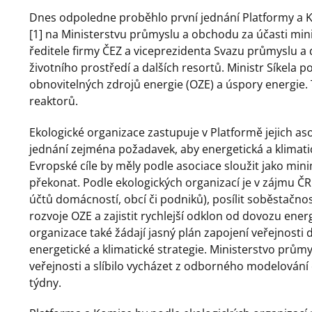
Dnes odpoledne proběhlo první jednání Platformy a Ko
[1] na Ministerstvu průmyslu a obchodu za účasti min
ředitele firmy ČEZ a viceprezidenta Svazu průmyslu a
životního prostředí a dalších resortů. Ministr Síkela p
obnovitelných zdrojů energie (OZE) a úspory energie.
reaktorů.
Ekologické organizace zastupuje v Platformě jejich as
jednání zejména požadavek, aby energetická a klimatic
Evropské cíle by měly podle asociace sloužit jako mi
překonat. Podle ekologických organizací je v zájmu Č
účtů domácností, obcí či podniků), posílit soběstačno
rozvoje OZE a zajistit rychlejší odklon od dovozu energ
organizace také žádají jasný plán zapojení veřejnosti 
energetické a klimatické strategie. Ministerstvo průmy
veřejnosti a slíbilo vycházet z odborného modelování 
týdny.