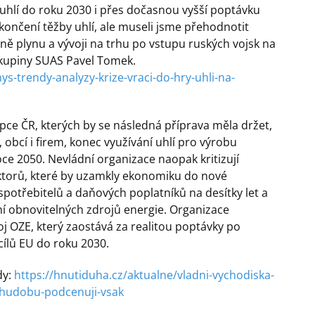
uhlí do roku 2030 i přes dočasnou vyšší poptávku
končení těžby uhlí, ale museli jsme přehodnotit
eně plynu a vývoji na trhu po vstupu ruských vojsk na
 skupiny SUAS Pavel Tomek.
-trendy-analyzy-krize-vraci-do-hry-uhli-na-
epce ČR, kterých by se následná příprava měla držet,
obcí i firem, konec využívání uhlí pro výrobu
roce 2050. Nevládní organizace naopak kritizují
aktorů, které by uzamkly ekonomiku do nové
y spotřebitelů a daňových poplatníků na desítky let a
ění obnovitelných zdrojů energie. Organizace
j OZE, který zaostává za realitou poptávky po
cílů EU do roku 2030.
dy:
https://hnutiduha.cz/aktualne/vladni-vychodiska-
-chudobu-podcenuji-vsak