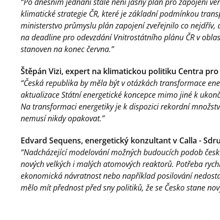
“Po dnešním jednání stále není jasný plán pro zapojení ve
klimatické strategie ČR, které je základní podmínkou trans
ministerstvo průmyslu plán zapojení zveřejnilo co nejdřív,
na deadline pro odevzdání Vnitrostátního plánu ČR v oblast
stanoven na konec června.”
Štěpán Vizi, expert na klimatickou politiku Centra pro
“Česká republika by měla být v otázkách transformace energ
aktualizace Státní energetické koncepce mimo jiné k ukonč
Na transformaci energetiky je k dispozici rekordní množství 
nemusí nikdy opakovat.”
Edvard Sequens, energetický konzultant v Calla - Sdr
“Nadcházející modelování možných budoucích podob česk
nových velkých i malých atomových reaktorů. Potřeba rych
ekonomická návratnost nebo například posilování nedostat
mělo mít přednost před sny politiků, že se Česko stane n