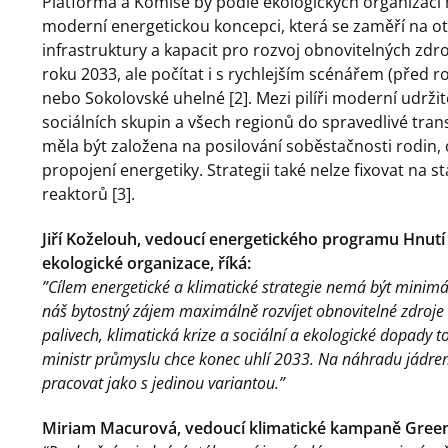
Platforma a Komise by podle ekologických organizací 
moderní energetickou koncepci, která se zaměří na ot
infrastruktury a kapacit pro rozvoj obnovitelných zd
roku 2033, ale počítat i s rychlejším scénářem (před 
nebo Sokolovské uhelné [2]. Mezi pilíři moderní udrži
sociálních skupin a všech regionů do spravedlivé tra
měla být založena na posilování soběstačnosti rodin, 
propojení energetiky. Strategii také nelze fixovat na
reaktorů [3].
Jiří Koželouh, vedoucí energetického programu Hnut
ekologické organizace, říká:
”Cílem energetické a klimatické strategie nemá být minimál
náš bytostný zájem maximálně rozvíjet obnovitelné zdroje a c
palivech, klimatická krize a sociální a ekologické dopady 
ministr průmyslu chce konec uhlí 2033. Na náhradu jádre
pracovat jako s jedinou variantou.”
Miriam Macurová, vedoucí klimatické kampaně Green