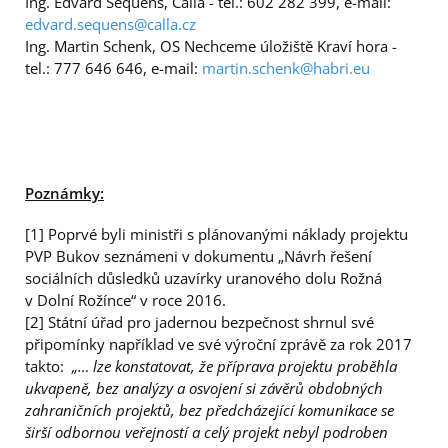
Ing. Edvard Sequens, Calla - tel.: 602 282 399, e-mail:
edvard.sequens@calla.cz
Ing. Martin Schenk, OS Nechceme úložiště Kraví hora -
tel.: 777 646 646, e-mail:
martin.schenk@habri.eu
Poznámky:
[1] Poprvé byli ministři s plánovanými náklady projektu
PVP Bukov seznámeni v dokumentu „Návrh řešení
sociálních důsledků uzavírky uranového dolu Rožná
v Dolní Rožínce“ v roce 2016.
[2] Státní úřad pro jadernou bezpečnost shrnul své
připomínky například ve své výroční zprávě za rok 2017
takto:
„… lze konstatovat, že příprava projektu proběhla
ukvapeně, bez analýzy a osvojení si závěrů obdobných
zahraničních projektů, bez předcházející komunikace se
širší odbornou veřejností a celý projekt nebyl podroben