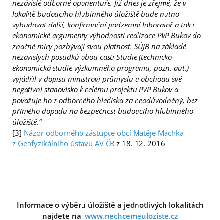
nezávislé odborné oponentuře. Již dnes je zřejmé, že v
lokalitě budoucího hlubinného úložiště bude nutno
vybudovat další, konfirmační podzemní laboratoř a tak i
ekonomické argumenty výhodnosti realizace PVP Bukov do
značné míry pozbývají svou platnost. SÚJB na základě
nezávislých posudků obou částí Studie (technicko-
ekonomická studie výzkumného programu, pozn. aut.)
vyjádřil v dopisu ministrovi průmyslu a obchodu své
negativní stanovisko k celému projektu PVP Bukov a
považuje ho z odborného hlediska za neodůvodněný, bez
přímého dopadu na bezpečnost budoucího hlubinného
úložiště.“
[3]
Názor odborného zástupce obcí Matěje Machka
z Geofyzikálního ústavu AV ČR
z 18. 12. 2016
Informace o výběru úložiště a jednotlivých lokalitách
najdete na:
www.nechcemeuloziste.cz