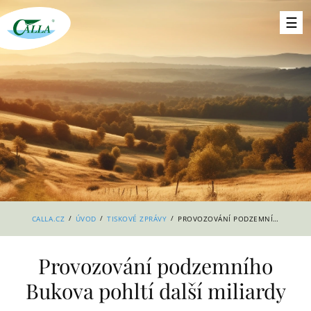
/
/
/
CALLA.CZ
ÚVOD
TISKOVÉ ZPRÁVY
PROVOZOVÁNÍ PODZEMNÍHO BUKOVA POHLTÍ DALŠÍ MILIARDY
Provozování podzemního
Bukova pohltí další miliardy