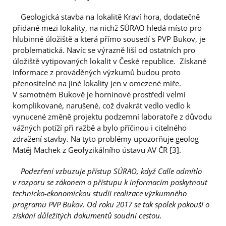
Geologická stavba na lokalitě Kraví hora, dodatečně
přidané mezi lokality, na nichž SÚRAO hledá místo pro
hlubinné úložiště a která přímo sousedí s PVP Bukov, je
problematická. Navíc se výrazně liší od ostatních pro
úložiště vytipovaných lokalit v České republice. Získané
informace z prováděných výzkumů budou proto
přenositelné na jiné lokality jen v omezené míře.
V samotném Bukově je horninové prostředí velmi
komplikované, narušené, což dvakrát vedlo vedlo k
vynucené změně projektu podzemní laboratoře z důvodu
vážných potíží při ražbě a bylo příčinou i citelného
zdražení stavby. Na tyto problémy upozorňuje geolog
Matěj Machek z Geofyzikálního ústavu AV ČR [3].
Podezření vzbuzuje přístup SÚRAO, když Calle odmítlo
v rozporu se zákonem o přístupu k informacím poskytnout
technicko-ekonomickou studii realizace výzkumného
programu PVP Bukov. Od roku 2017 se tak spolek pokouší o
získání důležitých dokumentů soudní cestou.