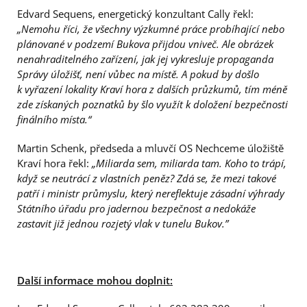
Edvard Sequens, energetický konzultant Cally řekl:
„Nemohu říci, že všechny výzkumné práce probíhající nebo
plánované v podzemí Bukova přijdou vniveč. Ale obrázek
nenahraditelného zařízení, jak jej vykresluje propaganda
Správy úložišť, není vůbec na místě. A pokud by došlo
k vyřazení lokality Kraví hora z dalších průzkumů, tím méně
zde získaných poznatků by šlo využít k doložení bezpečnosti
finálního místa.“
Martin Schenk, předseda a mluvčí OS Nechceme úložiště
Kraví hora řekl:
„Miliarda sem, miliarda tam. Koho to trápí,
když se neutrácí z vlastních peněz? Zdá se, že mezi takové
patří i ministr průmyslu, který nereflektuje zásadní výhrady
Státního úřadu pro jadernou bezpečnost a nedokáže
zastavit již jednou rozjetý vlak v tunelu Bukov.”
Další informace mohou doplnit: