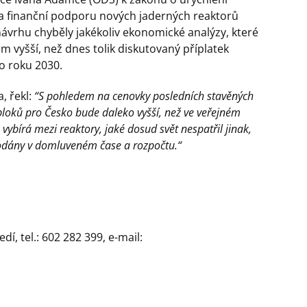
na finanční podporu nových jaderných reaktorů
 návrhu chyběly jakékoliv ekonomické analýzy, které
 vyšší, než dnes tolik diskutovaný příplatek
do roku 2030.
, řekl:
“S pohledem na cenovky posledních stavěných
 bloků pro Česko bude daleko vyšší, než ve veřejném
ybírá mezi reaktory, jaké dosud svět nespatřil jinak,
dodány v domluveném čase a rozpočtu.“
í, tel.: 602 282 399, e-mail: