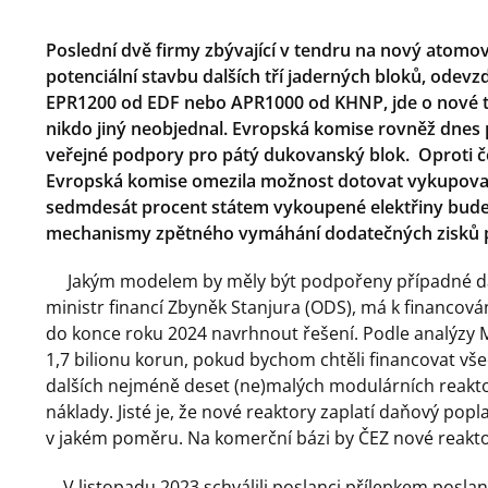
Poslední dvě firmy zbývající v tendru na nový atomov
potenciální stavbu dalších tří jaderných bloků, odevzd
EPR1200 od EDF nebo APR1000 od KHNP, jde o nové typy
nikdo jiný neobjednal. Evropská komise rovněž dnes 
veřejné podpory pro pátý dukovanský blok. Oproti
Evropská komise omezila možnost dotovat vykupovanou
sedmdesát procent státem vykoupené elektřiny bude
mechanismy zpětného vymáhání dodatečných zisků 
Jakým modelem by měly být podpořeny případné další 
ministr financí Zbyněk Stanjura (ODS), má k financová
do konce roku 2024 navrhnout řešení. Podle analýzy 
1,7 bilionu korun, pokud bychom chtěli financovat všec
dalších nejméně deset (ne)malých modulárních reak
náklady. Jisté je, že nové reaktory zaplatí daňový popl
v jakém poměru. Na komerční bázi by ČEZ nové reakto
V listopadu 2023 schválili poslanci přílepkem posla