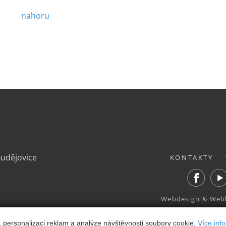
nahoru
.
Budějovice
KONTAKTY
Facebook
Yout
Webdesign
&
Web
, personalizaci reklam a analýze návštěvnosti soubory cookie.
Více inf