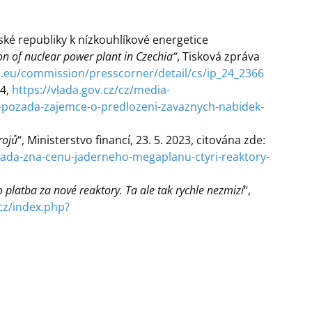
ské republiky k nízkouhlíkové energetice
n of nuclear power plant in Czechia“
, Tisková zpráva
a.eu/commission/presscorner/detail/cs/ip_24_2366
24,
https://vlada.gov.cz/cz/media-
a-pozada-zajemce-o-predlozeni-zavaznych-nabidek-
rojů
“, Ministerstvo financí, 23. 5. 2023, citována zde:
ada-zna-cenu-jaderneho-megaplanu-ctyri-reaktory-
o platba za nové reaktory. Ta ale tak rychle nezmizí
“,
.cz/index.php?