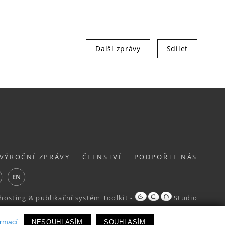
Další zprávy
Sdílet
VÝROČNÍ ZPRÁVY
ČLENSTVÍ
PODPOŘTE NÁS
ube
EN
hosting
&
publikační systém Toolkit
-
Studio
ormací
NESOUHLASÍM
SOUHLASÍM