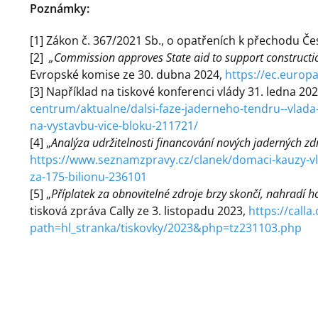
Poznámky:
[1] Zákon č. 367/2021 Sb., o opatřeních k přechodu Če
[2]
„Commission approves State aid to support constructio
Evropské komise ze 30. dubna 2024,
https://ec.europ
[3] Například na tiskové konferenci vlády 31. ledna 20
centrum/aktualne/dalsi-faze-jaderneho-tendru--vlad
na-vystavbu-vice-bloku-211721/
[4] „
Analýza udržitelnosti financování nových jaderných zd
https://www.seznamzpravy.cz/clanek/domaci-kauzy-vl
za-175-bilionu-236101
[5] „
Příplatek za obnovitelné zdroje brzy skončí, nahradí h
tisková zpráva Cally ze 3. listopadu 2023,
https://calla
path=hl_stranka/tiskovky/2023&php=tz231103.php