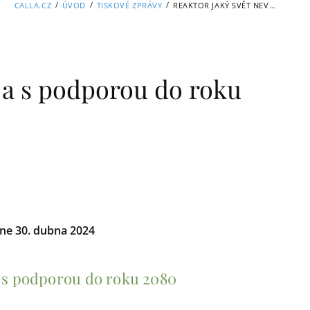
/
/
/
CALLA.CZ
ÚVOD
TISKOVÉ ZPRÁVY
REAKTOR JAKÝ SVĚT NEVIDĚL A S PODPOROU DO ROKU 2080
l a s podporou do roku
dne 30. dubna 2024
a s podporou do roku 2080