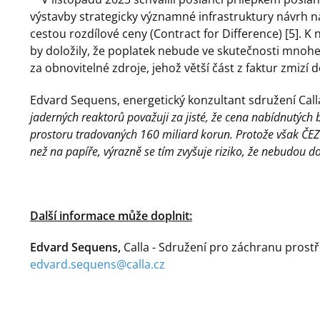
výstavby strategicky významné infrastruktury návrh 
cestou rozdílové ceny (Contract for Difference) [5]. K
by doložily, že poplatek nebude ve skutečnosti mnohem
za obnovitelné zdroje, jehož větší část z faktur zmizí 
Edvard Sequens, energetický konzultant sdružení Calla
jaderných reaktorů považuji za jisté, že cena nabídnutých
prostoru tradovaných 160 miliard korun. Protože však ČEZ v
než na papíře,
výrazně se tím
zvyšuje riziko, že nebudou 
Další informace může doplnit:
Edvard Sequens,
Calla - Sdružení pro záchranu prostřed
edvard.sequens@calla.cz