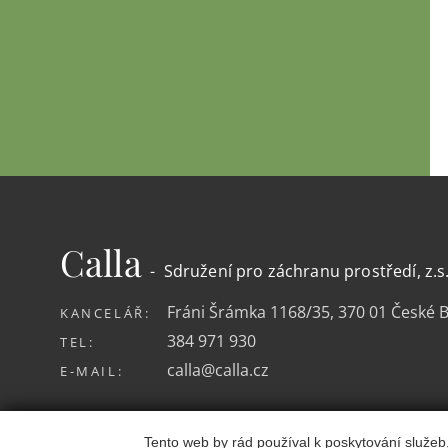
Calla
- Sdružení pro záchranu prostředí, z.s
Fráni Šrámka 1168/35, 370 01 České 
KANCELÁŘ:
384 971 930
TEL:
calla@calla.cz
E-MAIL:
Tento web by rád používal k poskytování služeb