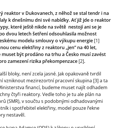
ý reaktor v Dukovanech, z něhož se stal tendr i na
aly k dnešnímu dni své nabídky. Ať již jde o reaktor
, které ještě nikde na světě nestojí ani se je
po dvou letech šetření odsouhlasila možnost
 českému modelu smlouvy o výkupu energie
[1]
 cenu elektřiny z reaktoru „jen“ na 40 let,
 muset být prodáno na trhu a Česko musí zavést
pro zamezení rizika překompenzace
[2]
.
bloky, není zcela jasné. Jak opakovaně tvrdil
ní vzniknout mezirezortní pracovní skupina [3]
a ta
Ministerstva financí, budeme muset najít odhadem
hny čtyři reaktory. Vedle toho je tu ale plán na
torů (SMR), v součtu s podobnými odhadovanými
atník i spotřebitel elektřiny, model pouze řekne
ry nestavěl.
nce Ivana Adamce (ODS) k zákonu o urychlení