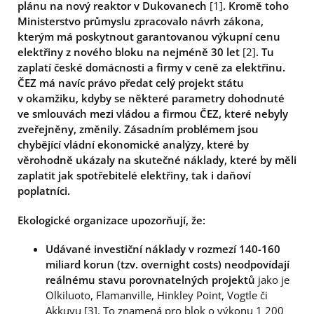
plánu na nový reaktor v Dukovanech
[1]
. Kromě toho
Ministerstvo průmyslu zpracovalo návrh zákona,
kterým má poskytnout garantovanou výkupní cenu
elektřiny z nového bloku na nejméně 30 let
[2]
. Tu
zaplatí české domácnosti a firmy v ceně za elektřinu.
ČEZ má navíc právo předat celý projekt státu
v okamžiku, kdyby se některé parametry dohodnuté
ve smlouvách mezi vládou a firmou ČEZ, které nebyly
zveřejněny, změnily. Zásadním problémem jsou
chybějící vládní ekonomické analýzy, které by
věrohodně ukázaly na skutečné náklady, které by měli
zaplatit jak spotřebitelé elektřiny, tak i daňoví
poplatníci.
Ekologické organizace upozorňují, že:
Udávané investiční náklady v rozmezí 140-160
miliard korun (tzv. overnight costs) neodpovídají
reálnému stavu porovnatelných projektů
jako je
Olkiluoto, Flamanville, Hinkley Point, Vogtle či
Akkuyu [3]. To znamená pro blok o výkonu 1 200