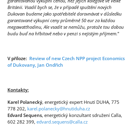
garantovanou výkupní cenou, než jejich kolegové ve Velké
Británii. Vsadil bych se, že v případě spuštění nových
Dukovan budeme jako spotřebitelé dorovnávat v důsledku
garantované výkupní ceny průměrně 50 eur za každou
megawatthodinu, Ale vsadit se nemůžu, protože tou dobou
budu buď na hřbitově nebo v penzi s nejistým příjmem.
”
V příloze:
Review of new Czech NPP project Economics
of Dukovany, Jan Ondřich
Kontakty:
Karel Polanecký
, energetický expert Hnutí DUHA, 775
778 202,
karel.polanecky@hnutiduha.cz
Edvard Sequens
, energetický konzultant sdružení Calla,
602 282 399,
edvard.sequens@calla.cz