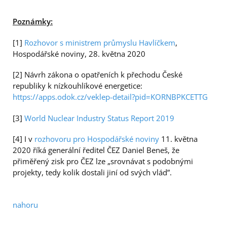
Poznámky:
[1]
Rozhovor s ministrem průmyslu Havlíčkem
,
Hospodářské noviny, 28. května 2020
[2] Návrh zákona o opatřeních k přechodu České
republiky k nízkouhlíkové energetice:
https://apps.odok.cz/veklep-detail?pid=KORNBPKCETTG
[3]
World Nuclear Industry Status Report 2019
[4] I v
rozhovoru pro Hospodářské noviny
11. května
2020 říká generální ředitel ČEZ Daniel Beneš, že
přiměřený zisk pro ČEZ lze „srovnávat s podobnými
projekty, tedy kolik dostali jiní od svých vlád”.
nahoru