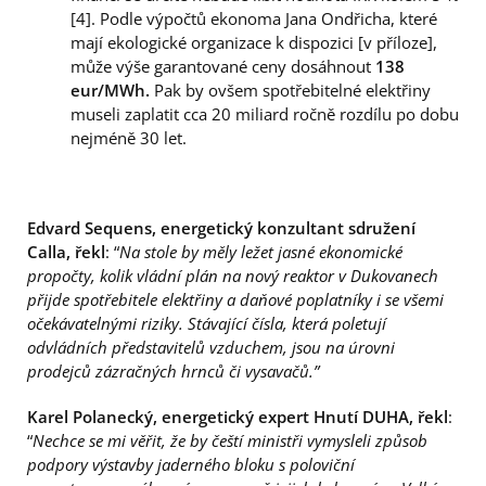
[4]. Podle výpočtů ekonoma Jana Ondřicha, které
mají ekologické organizace k dispozici [v příloze],
může výše garantované ceny dosáhnout
138
eur/MWh.
Pak by ovšem spotřebitelné elektřiny
museli zaplatit cca 20 miliard ročně rozdílu po dobu
nejméně 30 let.
Edvard Sequens, energetický konzultant sdružení
Calla, řekl
: “
Na stole
by měly ležet jasné ekonomické
propočty, kolik vládní plán na nový
reaktor v Dukovanech
přijde spotřebitele elektřiny a daňové poplatníky i
se všemi
očekávatelnými riziky. Stávající čísla, která poletují
od
vládních představitelů vzduchem, jsou na úrovni
prodejců zázračných
hrnců či vysavačů
.”
Karel Polanecký, energetický expert Hnutí DUHA, řekl
:
“
Nechce se mi věřit, že by čeští ministři vymysleli způsob
podpory výstavby jaderného bloku s poloviční