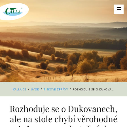
/
/
/
CALLA.CZ
ÚVOD
TISKOVÉ ZPRÁVY
ROZHODUJE SE O DUKOVANECH, ALE NA STOLE CHYBÍ VĚROHODNÉ INFORMACE O SKUTEČNÝCH NÁKLADECH
Rozhoduje se o Dukovanech,
ale na stole chybí věrohodné