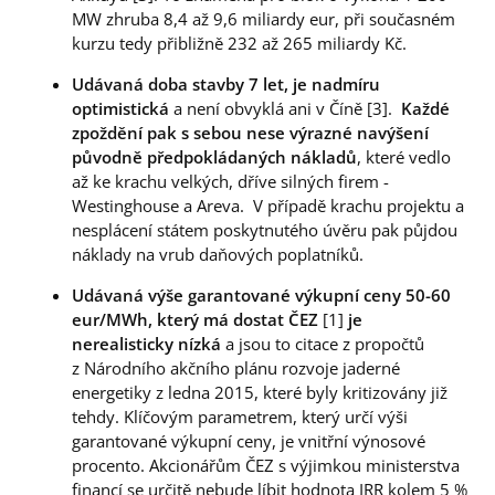
MW zhruba 8,4 až 9,6 miliardy eur, při současném
kurzu tedy přibližně 232 až 265 miliardy Kč.
Udávaná doba stavby 7 let, je nadmíru
optimistická
a není obvyklá ani v Číně [3].
Každé
zpoždění pak s sebou nese výrazné navýšení
původně předpokládaných nákladů
, které vedlo
až ke krachu velkých, dříve silných firem -
Westinghouse a Areva. V případě krachu projektu a
nesplácení státem poskytnutého úvěru pak půjdou
náklady na vrub daňových poplatníků.
Udávaná výše garantované výkupní ceny 50-60
eur/MWh, který má dostat ČEZ
[1]
je
nerealisticky nízká
a jsou to citace z propočtů
z Národního akčního plánu rozvoje jaderné
energetiky z ledna 2015, které byly kritizovány již
tehdy. Klíčovým parametrem, který určí výši
garantované výkupní ceny, je vnitřní výnosové
procento. Akcionářům ČEZ s výjimkou ministerstva
financí se určitě nebude líbit hodnota IRR kolem 5 %