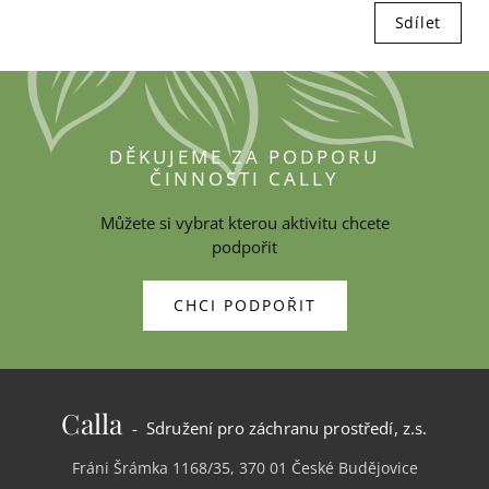
Sdílet
DĚKUJEME ZA PODPORU
ČINNOSTI CALLY
Můžete si vybrat kterou aktivitu chcete
podpořit
CHCI PODPOŘIT
Calla
- Sdružení pro záchranu prostředí, z.s.
Fráni Šrámka 1168/35, 370 01 České Budějovice