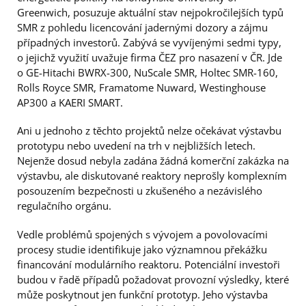
Greenwich, posuzuje aktuální stav nejpokročilejších typů
SMR z pohledu licencování jadernými dozory a zájmu
případných investorů. Zabývá se vyvíjenými sedmi typy,
o jejichž využití uvažuje firma ČEZ pro nasazení v ČR. Jde
o GE-Hitachi BWRX-300, NuScale SMR, Holtec SMR-160,
Rolls Royce SMR, Framatome Nuward, Westinghouse
AP300 a KAERI SMART.
Ani u jednoho z těchto projektů nelze očekávat výstavbu
prototypu nebo uvedení na trh v nejbližších letech.
Nejenže dosud nebyla zadána žádná komerční zakázka na
výstavbu, ale diskutované reaktory neprošly komplexním
posouzením bezpečnosti u zkušeného a nezávislého
regulačního orgánu.
Vedle problémů spojených s vývojem a povolovacími
procesy studie identifikuje jako významnou překážku
financování modulárního reaktoru. Potenciální investoři
budou v řadě případů požadovat provozní výsledky, které
může poskytnout jen funkční prototyp. Jeho výstavba