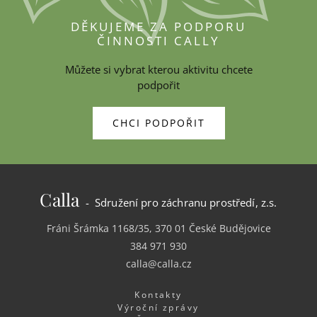
DĚKUJEME ZA PODPORU
ČINNOSTI CALLY
Můžete si vybrat kterou aktivitu chcete
podpořit
CHCI PODPOŘIT
Calla
- Sdružení pro záchranu prostředí, z.s.
Fráni Šrámka 1168/35, 370 01 České Budějovice
384 971 930
calla@calla.cz
Kontakty
Výroční zprávy