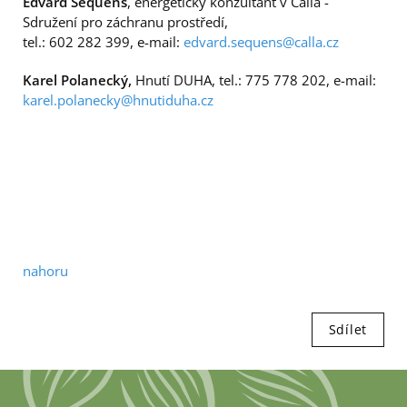
Edvard Sequens
, energetický konzultant v Calla -
Sdružení pro záchranu prostředí,
tel.: 602 282 399, e-mail:
edvard.sequens@calla.cz
Karel Polanecký,
Hnutí DUHA, tel.: 775 778 202, e-mail:
karel.polanecky@hnutiduha.cz
nahoru
Sdílet