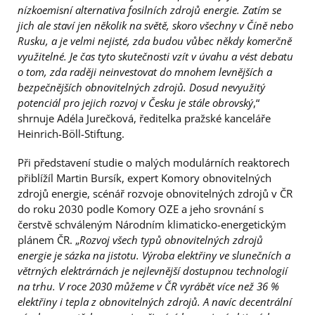
nízkoemisní alternativa fosilních zdrojů energie. Zatím se
jich ale staví jen několik na světě, skoro všechny v Číně nebo
Rusku, a je velmi nejisté, zda budou vůbec někdy komerčně
využitelné. Je čas tyto skutečnosti vzít v úvahu a vést debatu
o tom, zda raději neinvestovat do mnohem levnějších a
bezpečnějších obnovitelných zdrojů. Dosud nevyužitý
potenciál pro jejich rozvoj v Česku je stále obrovský
,“
shrnuje Adéla Jurečková, ředitelka pražské kanceláře
Heinrich-Böll-Stiftung.
Při představení studie o malých modulárních reaktorech
přiblížíl Martin Bursík, expert Komory obnovitelných
zdrojů energie, scénář rozvoje obnovitelných zdrojů v ČR
do roku 2030 podle Komory OZE a jeho srovnání s
čerstvě schváleným Národním klimaticko-energetickým
plánem ČR. „
Rozvoj všech typů obnovitelných zdrojů
energie je sázka na jistotu. Výroba elektřiny ve slunečních a
větrných elektrárnách je nejlevnější dostupnou technologií
na trhu. V roce 2030 můžeme v ČR vyrábět více než 36 %
elektřiny i tepla z obnovitelných zdrojů. A navíc decentrální