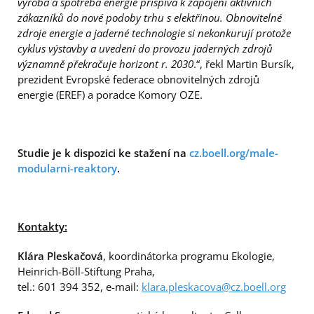
výroba a spotřeba energie přispívá k zapojení aktivních
zákazníků do nové podoby trhu s elektřinou. Obnovitelné
zdroje energie a jaderné technologie si nekonkurují protože
cyklus výstavby a uvedení do provozu jaderných zdrojů
významně překračuje horizont r. 2030
.“, řekl Martin Bursík,
prezident Evropské federace obnovitelných zdrojů
energie (EREF) a poradce Komory OZE.
Studie je k dispozici ke stažení na
cz.boell.org/male-
modularni-reaktory
.
Kontakty:
Klára Pleskačová
, koordinátorka programu Ekologie,
Heinrich-Böll-Stiftung Praha,
tel.: 601 394 352, e-mail:
klara.pleskacova@cz.boell.org