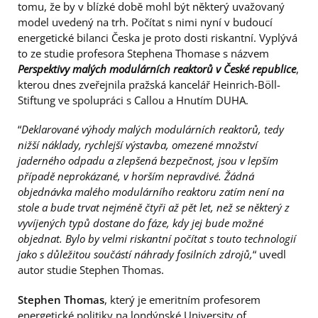
tomu, že by v blízké době mohl být některý uvažovaný
model uvedený na trh. Počítat s nimi nyní v budoucí
energetické bilanci Česka je proto dosti riskantní. Vyplývá
to ze studie profesora Stephena Thomase s názvem
Perspektivy malých modulárních reaktorů v České republice
,
kterou dnes zveřejnila pražská kancelář Heinrich-Böll-
Stiftung ve spolupráci s Callou a Hnutím DUHA.
“
Deklarované výhody malých modulárních reaktorů, tedy
nižší náklady, rychlejší výstavba, omezené množství
jaderného odpadu a zlepšená bezpečnost, jsou v lepším
případě neprokázané, v horším nepravdivé. Žádná
objednávka malého modulárního reaktoru zatím není na
stole a bude trvat nejméně čtyři až pět let, než se některý z
vyvíjených typů dostane do fáze, kdy jej bude možné
objednat. Bylo by velmi riskantní počítat s touto technologií
jako s důležitou součástí náhrady fosilních zdrojů,
“ uvedl
autor studie Stephen Thomas.
Stephen Thomas
, který je emeritním profesorem
energetické politiky na londýnské University of