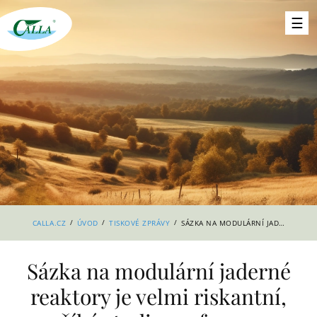
/
/
/
CALLA.CZ
ÚVOD
TISKOVÉ ZPRÁVY
SÁZKA NA MODULÁRNÍ JADERNÉ REAKTORY JE VELMI RISKANTNÍ, ŘÍKÁ STUDIE PROFESORA STEPHENA THOMASE
Sázka na modulární jaderné
reaktory je velmi riskantní,