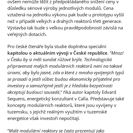
ovšem nemůže těžit z předpokládaného snížení ceny v
důsledku sériové výroby jednotlivých modulů. Cena
vztažená na jednotku výkonu pak bude u prototypu vyšší
než v případě velkých a drahých reaktorů třetí generace.
Výstavba tak bude s velkou pravděpodobností závislá na
veřejných dotacích.
Pro české čtenáře byla studie doplněna speciální
kapitolou o aktuálním vývoji v České republice
. “
Mnozí
v Česku by si měli sundat růžové brýle. Technologická
připravenost malých modulárních reaktorů není na takové
úrovni, aby bylo jasné, zda a které z mnoha vyvíjených typů
se prosadí a jestli vůbec budou ekonomicky přijatelné pro
investory a samozřejmě jestli je z hlediska bezpečnosti
akceptují budoucí sousedé
,“ říká autor kapitoly Edvard
Sequens, energetický konzultant v Calla. Představuje také
koncepty modulárních reaktorů, které jsou vyvíjeny v
tuzemsku, s jejichž reálným využitím v tuzemské
energetice však investoři nepočítají.
“
Malé modulární reaktory se často prezentují jako