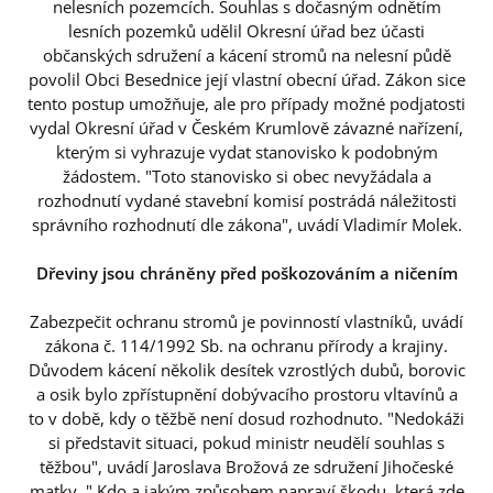
nelesních pozemcích. Souhlas s dočasným odnětím
lesních pozemků udělil Okresní úřad bez účasti
občanských sdružení a kácení stromů na nelesní půdě
povolil Obci Besednice její vlastní obecní úřad. Zákon sice
tento postup umožňuje, ale pro případy možné podjatosti
vydal Okresní úřad v Českém Krumlově závazné nařízení,
kterým si vyhrazuje vydat stanovisko k podobným
žádostem. "Toto stanovisko si obec nevyžádala a
rozhodnutí vydané stavební komisí postrádá náležitosti
správního rozhodnutí dle zákona", uvádí Vladimír Molek.
Dřeviny jsou chráněny před poškozováním a ničením
Zabezpečit ochranu stromů je povinností vlastníků, uvádí
zákona č. 114/1992 Sb. na ochranu přírody a krajiny.
Důvodem kácení několik desítek vzrostlých dubů, borovic
a osik bylo zpřístupnění dobývacího prostoru vltavínů a
to v době, kdy o těžbě není dosud rozhodnuto. "Nedokáži
si představit situaci, pokud ministr neudělí souhlas s
těžbou", uvádí Jaroslava Brožová ze sdružení Jihočeské
matky. " Kdo a jakým způsobem napraví škodu, která zde