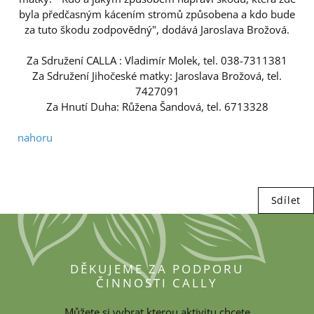
byla předčasným kácením stromů způsobena a kdo bude
za tuto škodu zodpovědný", dodává Jaroslava Brožová.
Za Sdružení CALLA : Vladimír Molek, tel. 038-7311381
Za Sdružení Jihočeské matky: Jaroslava Brožová, tel.
7427091
Za Hnutí Duha: Růžena Šandová, tel. 6713328
nahoru
Sdílet
DĚKUJEME ZA PODPORU
ČINNOSTI CALLY
Můžete si vybrat kterou aktivitu chcete