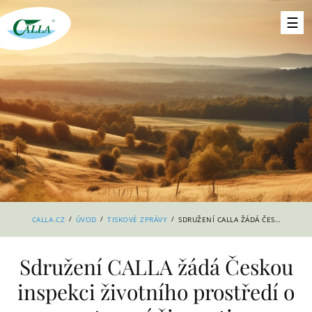
/
/
/
CALLA.CZ
ÚVOD
TISKOVÉ ZPRÁVY
SDRUŽENÍ CALLA ŽÁDÁ ČESKOU INSPEKCI ŽIVOTNÍHO PROSTŘEDÍ O ZASTAVENÍ ČINNOSTI V CHRÁNĚNÉM ÚZEMÍ PŘÍRODNÍ PAMÁTKA BESEDNICKÉ VLTAVÍNY
Sdružení CALLA žádá Českou
inspekci životního prostředí o