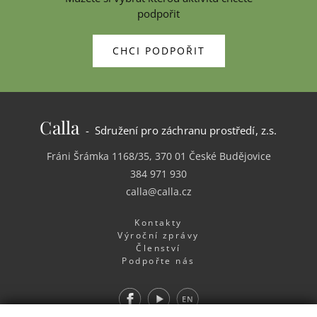
podpořit
CHCI PODPOŘIT
Calla
- Sdružení pro záchranu prostředí, z.s.
Fráni Šrámka 1168/35, 370 01 České Budějovice
384 971 930
calla@calla.cz
Kontakty
Výroční zprávy
Členství
Podpořte nás
Facebook
Youtube
EN