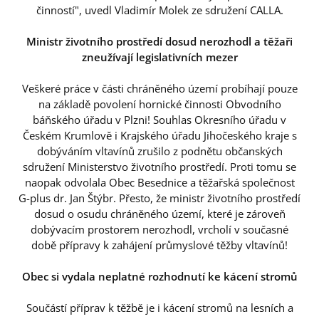
činností", uvedl Vladimír Molek ze sdružení CALLA.
Ministr životního prostředí dosud nerozhodl a těžaři
zneužívají legislativních mezer
Veškeré práce v části chráněného území probíhají pouze
na základě povolení hornické činnosti Obvodního
báňského úřadu v Plzni! Souhlas Okresního úřadu v
Českém Krumlově i Krajského úřadu Jihočeského kraje s
dobýváním vltavínů zrušilo z podnětu občanských
sdružení Ministerstvo životního prostředí. Proti tomu se
naopak odvolala Obec Besednice a těžařská společnost
G-plus dr. Jan Štýbr. Přesto, že ministr životního prostředí
dosud o osudu chráněného území, které je zároveň
dobývacím prostorem nerozhodl, vrcholí v současné
době přípravy k zahájení průmyslové těžby vltavínů!
Obec si vydala neplatné rozhodnutí ke kácení stromů
Součástí příprav k těžbě je i kácení stromů na lesních a