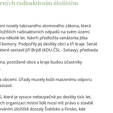
žených radioaktivním úložištěm
álení novely takzvaného atomového zákona, která
ložištích radioaktivních odpadů na svém území.
 několik let. Návrh předložila senátorka Jitka
í komory. Podpořily jej desítky obcí a tři kraje. Senát
eré sestavil Jiří Brýdl (KDU-ČSL - Svitavy), předseda
a, postižené obce a kraje budou účastníky
.
m a obcemi. Úřady musely kvůli masivnímu odporu
astavit.
, které je vysoce nebezpečné po desítky tisíc let,
ch organizací místní lidé musí mít právo o stavbě
váním úložiště dostaly Švédsko a Finsko, kde