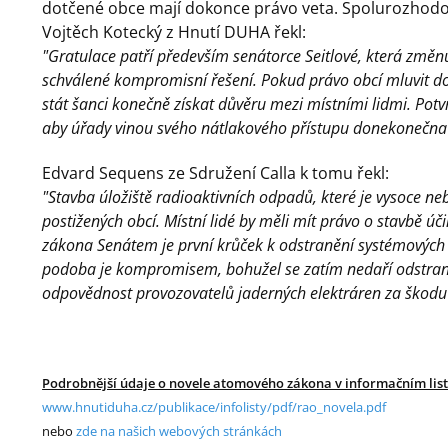
dotčené obce mají dokonce právo veta. Spolurozhodován
Vojtěch Kotecký z Hnutí DUHA řekl:
"Gratulace patří především senátorce Seitlové, která změn
schválené kompromisní řešení. Pokud právo obcí mluvit d
stát šanci konečně získat důvěru mezi místními lidmi. Pot
aby úřady vinou svého nátlakového přístupu donekonečna 
Edvard Sequens ze Sdružení Calla k tomu řekl:
"Stavba úložiště radioaktivních odpadů, které je vysoce neb
postižených obcí. Místní lidé by měli mít právo o stavbě 
zákona Senátem je první krůček k odstranění systémových 
podoba je kompromisem, bohužel se zatím nedaří odstranit 
odpovědnost provozovatelů jaderných elektráren za škodu 
Podrobnější údaje o novele atomového zákona v informačním list
www.hnutiduha.cz/publikace/infolisty/pdf/rao_novela.pdf
nebo
zde na našich webových stránkách