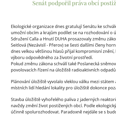
Senát podpořil práva obcí posti
Ekologické organizace dnes gratulují Senátu ke schv
umožní obcím a krajům podílet se na rozhodování o ú
Sdružení Calla a Hnutí DUHA prosazovaly změnu zákona
Seitlová (Nezávislí - Přerov) se šesti dalšími členy horn
dnes velkou většinou hlasů přijal kompromisní znění, kt
výboru odpovědného za životní prostředí.
Pokud změnu zákona schválí také Poslanecká sněmovn
povolovacích řízení na úložiště radioaktivních odpadů
Plánování úložiště vyvolalo vleklou válku mezi státe
místních lidí hledání lokality pro úložiště dokonce poz
Stavba úložiště vyhořelého paliva z jaderných reaktorů
navždy změní život postižených obcí. Podle ekologický
účinně spolurozhodovat. Paradoxně nejdále se s budo