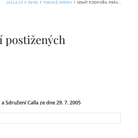
/
/
/
CALLA.CZ
ÚVOD
TISKOVÉ ZPRÁVY
SENÁT PODPOŘIL PRÁVA OBCÍ POSTIŽENÝCH RADIOAKTIVNÍM ÚLOŽIŠTĚM
í postižených
a Sdružení Calla ze dne 29. 7. 2005