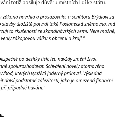
í totiž posiluje důvěru místních lidí ke státu.
u zákona navrhla a prosazovala, a senátoru Brýdlovi za
o stavby úložiště potvrdí také Poslanecká sněmovna, má
vrzují to zkušenosti ze skandinávských zemí. Není možné,
vedly zákopovou válku s obcemi a kraji."
ezpečné po desítky tisíc let, navždy změní život
účinně spolurozhodovat. Schválení novely atomového
výhod, kterých využívá jaderný průmysl. Výsledná
další podstatné záležitosti, jako je omezená finanční
při případné havárii."
u: