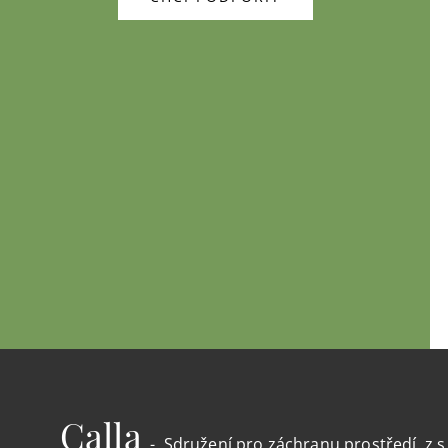
Calla
- Sdružení pro záchranu prostředí, z.s