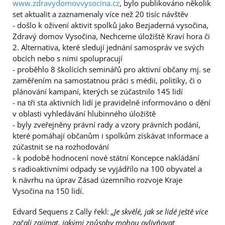
www.zdravydomovvysocina.cz
, bylo publikováno několik
set aktualit a zaznamenaly více než 20 tisíc návštěv
- došlo k oživení aktivit spolků jako Bezjaderná vysočina,
Zdravý domov Vysočina, Nechceme úložiště Kraví hora či
2. Alternativa, které sledují jednání samospráv ve svých
obcích nebo s nimi spolupracují
- proběhlo 8 školících seminářů pro aktivní občany mj. se
zaměřením na samostatnou práci s médii, politiky, či o
plánování kampaní, kterých se zúčastnilo 145 lidí
- na tři sta aktivních lidí je pravidelně informováno o dění
v oblasti vyhledávání hlubinného úložiště
- byly zveřejněny právní rady a vzory právních podání,
které pomáhají občanům i spolkům získávat informace a
zúčastnit se na rozhodování
- k podobě hodnocení nové státní Koncepce nakládání
s radioaktivními odpady se vyjádřilo na 100 obyvatel a
k návrhu na úprav Zásad územního rozvoje Kraje
Vysočina na 150 lidí.
Edvard Sequens z Cally řekl:
„Je skvělé, jak se lidé ještě více
začali zajímat, jakými způsoby mohou ovlivňovat