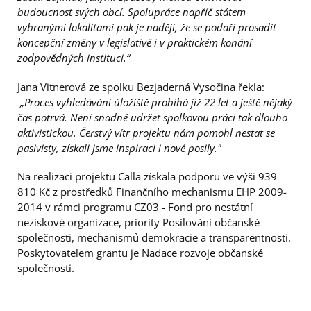
budoucnost svých obcí. Spolupráce napříč státem
vybranými lokalitami pak je nadějí, že se podaří prosadit
koncepční změny v legislativě i v praktickém konání
zodpovědných institucí.“
Jana Vitnerová ze spolku Bezjaderná Vysočina řekla:
„Proces vyhledávání úložiště probíhá již 22 let a ještě nějaký
čas potrvá. Není snadné udržet spolkovou práci tak dlouho
aktivistickou. Čerstvý vítr projektu nám pomohl nestat se
pasivisty, získali jsme inspiraci i nové posily."
Na realizaci projektu Calla získala podporu ve výši 939
810 Kč z prostředků Finančního mechanismu EHP 2009-
2014 v rámci programu CZ03 - Fond pro nestátní
neziskové organizace, priority Posilování občanské
společnosti, mechanismů demokracie a transparentnosti.
Poskytovatelem grantu je Nadace rozvoje občanské
společnosti.