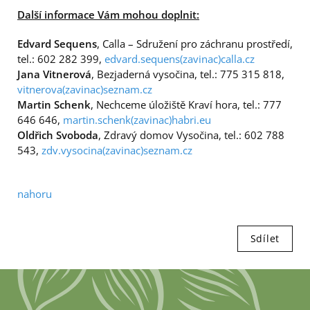
Další informace Vám mohou doplnit
:
Edvard Sequens
, Calla – Sdružení pro záchranu prostředí,
tel.: 602 282 399,
edvard.sequens(zavinac)calla.cz
Jana Vitnerová
, Bezjaderná vysočina, tel.: 775 315 818,
vitnerova(zavinac)seznam.cz
Martin Schenk
, Nechceme úložiště Kraví hora, tel.: 777
646 646,
martin.schenk(zavinac)habri.eu
Oldřich Svoboda
, Zdravý domov Vysočina, tel.: 602 788
543,
zdv.vysocina(zavinac)seznam.cz
nahoru
Sdílet