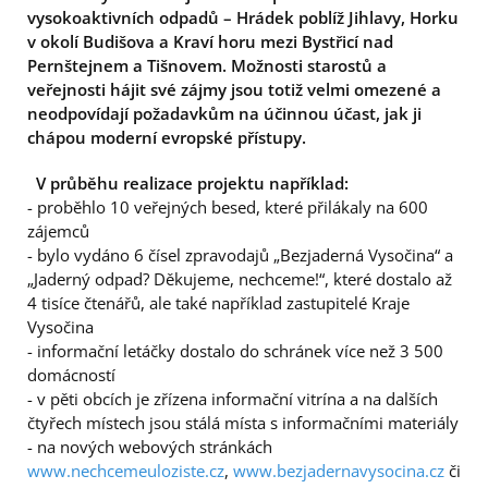
vysokoaktivních odpadů – Hrádek poblíž Jihlavy, Horku
v okolí Budišova a Kraví horu mezi Bystřicí nad
Pernštejnem a Tišnovem. Možnosti starostů a
veřejnosti hájit své zájmy jsou totiž velmi omezené a
neodpovídají požadavkům na účinnou účast, jak ji
chápou moderní evropské přístupy.
V průběhu realizace projektu například:
- proběhlo 10 veřejných besed, které přilákaly na 600
zájemců
- bylo vydáno 6 čísel zpravodajů „Bezjaderná Vysočina“ a
„Jaderný odpad? Děkujeme, nechceme!“, které dostalo až
4 tisíce čtenářů, ale také například zastupitelé Kraje
Vysočina
- informační letáčky dostalo do schránek více než 3 500
domácností
- v pěti obcích je zřízena informační vitrína a na dalších
čtyřech místech jsou stálá místa s informačními materiály
- na nových webových stránkách
www.nechcemeuloziste.cz
,
www.bezjadernavysocina.cz
či