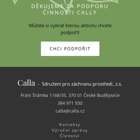
DĚKUJEME ZA PODPORU
ČINNOSTI CALLY
Můžete si vybrat kterou aktivitu chcete
podpořit
CHCI PODPOŘIT
Calla
- Sdružení pro záchranu prostředí, z.s.
Fráni Šrámka 1168/35, 370 01 České Budějovice
384 971 930
calla@calla.cz
Kontakty
Výroční zprávy
Členství