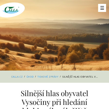
/
/
/
CALLA.CZ
ÚVOD
TISKOVÉ ZPRÁVY
SILNĚJŠÍ HLAS OBYVATEL VYSOČINY PŘI HLEDÁNÍ HLUBINNÉHO ÚLOŽIŠTĚ
Silnější hlas obyvatel
Vysočiny při hledání