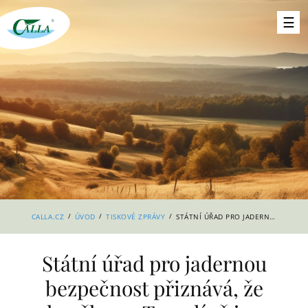
/
/
/
CALLA.CZ
ÚVOD
TISKOVÉ ZPRÁVY
STÁTNÍ ÚŘAD PRO JADERNOU BEZPEČNOST PŘIZNÁVÁ, ŽE ZKOUŠKY NA TEMELÍNĚ JSOU MANIPULOVANÉ
Státní úřad pro jadernou
bezpečnost přiznává, že