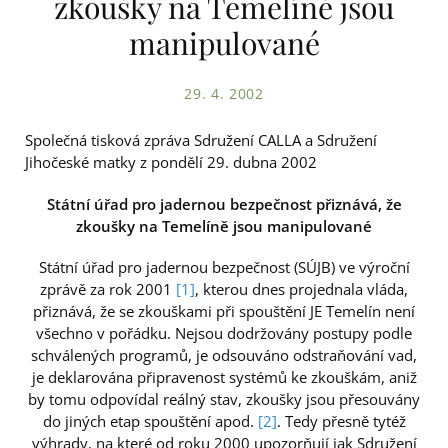
zkoušky na Temelíně jsou
manipulované
29. 4. 2002
Společná tisková zpráva Sdružení CALLA a Sdružení
Jihočeské matky z pondělí 29. dubna 2002
Státní úřad pro jadernou bezpečnost přiznává, že
zkoušky na Temelíně jsou manipulované
Státní úřad pro jadernou bezpečnost (SÚJB) ve výroční
zprávě za rok 2001
[1]
, kterou dnes projednala vláda,
přiznává, že se zkouškami při spouštění JE Temelín není
všechno v pořádku. Nejsou dodržovány postupy podle
schválených programů, je odsouváno odstraňování vad,
je deklarována připravenost systémů ke zkouškám, aniž
by tomu odpovídal reálný stav, zkoušky jsou přesouvány
do jiných etap spouštění apod.
[2]
. Tedy přesně tytéž
výhrady, na které od roku 2000 upozorňují jak Sdružení