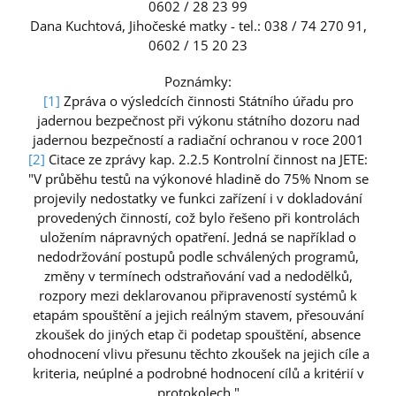
0602 / 28 23 99
Dana Kuchtová, Jihočeské matky - tel.: 038 / 74 270 91,
0602 / 15 20 23
Poznámky:
[1]
Zpráva o výsledcích činnosti Státního úřadu pro
jadernou bezpečnost při výkonu státního dozoru nad
jadernou bezpečností a radiační ochranou v roce 2001
[2]
Citace ze zprávy kap. 2.2.5 Kontrolní činnost na JETE:
"V průběhu testů na výkonové hladině do 75% Nnom se
projevily nedostatky ve funkci zařízení i v dokladování
provedených činností, což bylo řešeno při kontrolách
uložením nápravných opatření. Jedná se například o
nedodržování postupů podle schválených programů,
změny v termínech odstraňování vad a nedodělků,
rozpory mezi deklarovanou připraveností systémů k
etapám spouštění a jejich reálným stavem, přesouvání
zkoušek do jiných etap či podetap spouštění, absence
ohodnocení vlivu přesunu těchto zkoušek na jejich cíle a
kriteria, neúplné a podrobné hodnocení cílů a kritérií v
protokolech."