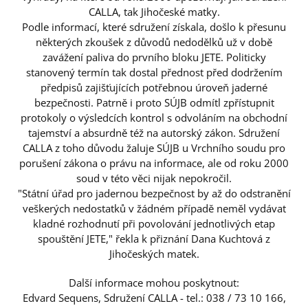
CALLA, tak Jihočeské matky.
Podle informací, které sdružení získala, došlo k přesunu
některých zkoušek z důvodů nedodělků už v době
zavážení paliva do prvního bloku JETE. Politicky
stanovený termín tak dostal přednost před dodržením
předpisů zajišťujících potřebnou úroveň jaderné
bezpečnosti. Patrně i proto SÚJB odmítl zpřístupnit
protokoly o výsledcích kontrol s odvoláním na obchodní
tajemství a absurdně též na autorský zákon. Sdružení
CALLA z toho důvodu žaluje SÚJB u Vrchního soudu pro
porušení zákona o právu na informace, ale od roku 2000
soud v této věci nijak nepokročil.
"Státní úřad pro jadernou bezpečnost by až do odstranění
veškerých nedostatků v žádném případě neměl vydávat
kladné rozhodnutí při povolování jednotlivých etap
spouštění JETE," řekla k přiznání Dana Kuchtová z
Jihočeských matek.
Další informace mohou poskytnout:
Edvard Sequens, Sdružení CALLA - tel.: 038 / 73 10 166,