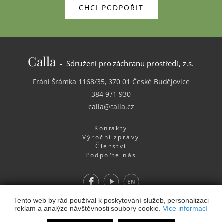
CHCI PODPOŘIT
Calla
- Sdružení pro záchranu prostředí, z.s.
Fráni Šrámka 1168/35, 370 01 České Budějovice
384 971 930
calla@calla.cz
Kontakty
Výroční zprávy
Členství
Podpořte nás
Facebook
Youtube
EN
Webdesign
&
Webhosting
&
publikační systém Toolkit
-
Tento web by rád používal k poskytování služeb, personalizaci
reklam a analýze návštěvnosti soubory cookie.
Více informací
Studio