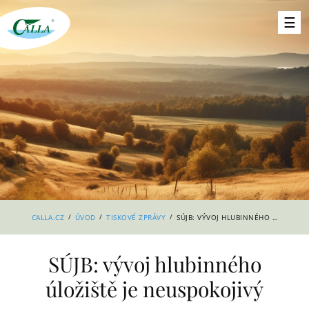
/
/
/
CALLA.CZ
ÚVOD
TISKOVÉ ZPRÁVY
SÚJB: VÝVOJ HLUBINNÉHO ÚLOŽIŠTĚ JE NEUSPOKOJIVÝ
SÚJB: vývoj hlubinného
úložiště je neuspokojivý