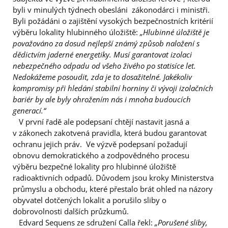
byli v minulých týdnech obesláni zákonodárci i ministři.
Byli požádáni o zajištění vysokých bezpečnostních kritérií
výběru lokality hlubinného úložiště:
„Hlubinné úložiště je
považováno za dosud nejlepší známý způsob naložení s
dědictvím jaderné energetiky. Musí garantovat izolaci
nebezpečného odpadu od všeho živého po statisíce let.
Nedokážeme posoudit, zda je to dosažitelné. Jakékoliv
kompromisy při hledání stabilní horniny či vývoji izolačních
bariér by ale byly ohrožením nás i mnoha budoucích
generací.“
V první řadě ale podepsaní chtějí nastavit jasná a
v zákonech zakotvená pravidla, která budou garantovat
ochranu jejich práv. Ve výzvě podepsaní požadují
obnovu demokratického a zodpovědného procesu
výběru bezpečné lokality pro hlubinné úložiště
radioaktivních odpadů. Důvodem jsou kroky Ministerstva
průmyslu a obchodu, které přestalo brát ohled na názory
obyvatel dotčených lokalit a porušilo sliby o
dobrovolnosti dalších průzkumů.
Edvard Sequens ze sdružení Calla řekl:
„Porušené sliby,