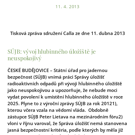
11. 4. 2013
Tisková zpráva sdružení Calla ze dne 11. dubna 2013
SÚJB: vývoj hlubinného úložiště je
neuspokojivý
ČESKÉ BUDĚJOVICE – Státní úřad pro jadernou
bezpečnost (SÚJB) vnímá práci Správy úložišť
radioaktivních odpadů při vývoji hlubinného úložiště
jako neuspokojivou a upozorňuje, že nebude moci
vydat povolení k umístění hlubinného úložiště v roce
2025. Plyne to z výroční zprávy SÚJB za rok 20121),
kterou včera vzala na vědomí vláda. Obdobně
zástupce SÚJB Peter Lietava na mezinárodním fóru2)
vloni v říjnu varoval, že Správa úložišť nemá stanovena
jasná bezpečnostní kritéria, podle kterých by měla již