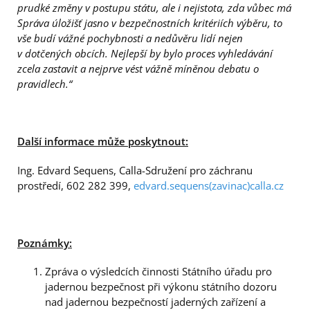
prudké změny v postupu státu, ale i nejistota, zda vůbec má
Správa úložišť jasno v bezpečnostních kritériích výběru, to
vše budí vážné pochybnosti a nedůvěru lidí nejen
v dotčených obcích. Nejlepší by bylo proces vyhledávání
zcela zastavit a nejprve vést vážně míněnou debatu o
pravidlech.“
Další informace může poskytnout:
Ing. Edvard Sequens, Calla-Sdružení pro záchranu
prostředí, 602 282 399,
edvard.sequens(zavinac)calla.cz
Poznámky:
Zpráva o výsledcích činnosti Státního úřadu pro
jadernou bezpečnost při výkonu státního dozoru
nad jadernou bezpečností jaderných zařízení a