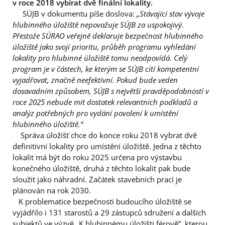
v roce 2018 vybírat dvě finální lokality.
SÚJB v dokumentu píše doslova:
„Stávající stav vývoje
hlubinného úložiště nepovažuje SÚJB za uspokojivý.
Přestože SÚRAO veřejně deklaruje bezpečnost hlubinného
úložiště jako svojí prioritu, průběh programu vyhledání
lokality pro hlubinné úložiště tomu neodpovídá. Celý
program je v částech, ke kterým se SÚJB cítí kompetentní
vyjadřovat, značně neefektivní. Pokud bude veden
dosavadním způsobem, SÚJB s největší pravděpodobností v
roce 2025 nebude mít dostatek relevantních podkladů a
analýz potřebných pro vydání povolení k umístění
hlubinného úložiště.“
Správa úložišť chce do konce roku 2018 vybrat dvě
definitivní lokality pro umístění úložiště. Jedna z těchto
lokalit má být do roku 2025 určena pro výstavbu
konečného úložiště, druhá z těchto lokalit pak bude
sloužit jako náhradní. Začátek stavebních prací je
plánován na rok 2030.
K problematice bezpečnosti budoucího úložiště se
vyjádřilo i 131 starostů a 29 zástupců sdružení a dalších
subjektů ve výzvě „K hlubinnému úložišti férově“, kterou