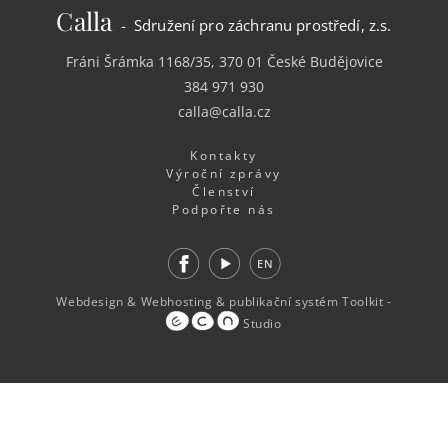
Calla
- Sdružení pro záchranu prostředí, z.s.
Fráni Šrámka 1168/35, 370 01 České Budějovice
384 971 930
calla@calla.cz
Kontakty
Výroční zprávy
Členství
Podpořte nás
Facebook
Youtube
EN
Webdesign
&
Webhosting
&
publikační systém Toolkit
-
Studio