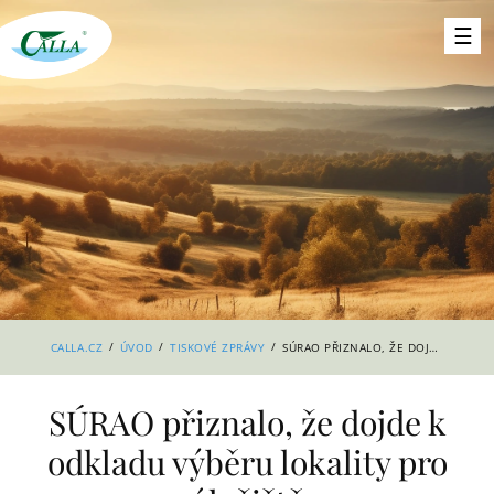
/
/
/
CALLA.CZ
ÚVOD
TISKOVÉ ZPRÁVY
SÚRAO PŘIZNALO, ŽE DOJDE K ODKLADU VÝBĚRU LOKALITY PRO ÚLOŽIŠTĚ
SÚRAO přiznalo, že dojde k
odkladu výběru lokality pro