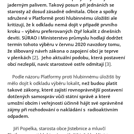
jaderným palivem. Takový posun při jednáních se
starosty až dosud zásadně odmítala.
Obce a spolky
sdružené v Platformě proti hlubinnému úložišti ale
kritizují, že k odkladu nemá dojít
v případě prvního
kroku – výběru preferovaných čtyř lokalit z dnešních
devíti. SÚRAO i Ministerstvo průmyslu hodlají dodržet
termín tohoto výběru v červnu 2020 navzdory tomu,
že slibovaný návrh zákona o zapojení obcí je teprve
v plenkách
[2]
. Jeho aktuální podobu, která postavení
obcí nezlepší, navíc starostové ostře odmítají
[3].
Podle názoru Platformy proti hlubinnému úložišti by
mělo dojít k odkladu výběru lokalit
, než budou platit
takové zákony, které zajistí rovnoprávnější postavení
dotčených samospráv vůči státní správě a které
umožní obcím i veřejnosti účinně hájit své oprávněné
zájmy při rozhodování o nakládání s radioaktivním
odpadem.
Jiří Popelka, starosta obce Jistebnice a mluvčí