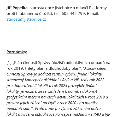
Jiří Popelka
, starosta obce Jistebnice a mluvčí Platformy
proti hlubinnému úložišti, tel.: 602 442 799, E-mail:
starosta@jistebnice.cz
Poznámky:
[1] „Plán činnosti Správy úložišť radioaktivních odpadů na
rok 2019, tříletý plán a dlouhodobý plán“:
"Ačkoliv cílem
činností Správy je dodržet termín výběru finální lokality
stanovený Koncepcí nakládání s RAO a VJP, tedy rok 2022
pro doporučení 2 lokalit a rok 2025 pro výběr finální
lokality, je možné, že se vzhledem k potřebě dokončit
geofyzikální měření na všech devíti lokalitách v roce 2019 a
provést jejich zúžení na čtyři v roce 2020 tyto milníky
nepodaří splnit. Proto bude po výběru zúženého počtu
lokalit navržena aktualizace Koncepce nakládání s RAO a VJP