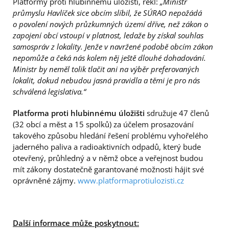
Platformy proti hlubinnému úložišti, řekl:
„Ministr
průmyslu Havlíček sice obcím slíbil,
že SÚRAO nepožádá
o povolení nových průzkumných území dříve, než zákon o
zapojení obcí vstoupí v platnost, ledaže by získal souhlas
samospráv z lokality. Jenže v navržené podobě obcím zákon
nepomůže a čeká nás kolem něj ještě dlouhé dohadování.
Ministr by neměl tolik tlačit ani na výběr preferovaných
lokalit, dokud nebudou jasná pravidla a těmi je pro nás
schválená legislativa.“
Platforma proti hlubinnému úložišti
sdružuje 47 členů
(32 obcí a měst a 15 spolků) za účelem prosazování
takového způsobu hledání řešení problému vyhořelého
jaderného paliva a radioaktivních odpadů, který bude
otevřený, průhledný a v němž obce a veřejnost budou
mít zákony dostatečně garantované možnosti hájit své
oprávněné zájmy.
www.platformaprotiulozisti.cz
Další informace může poskytnout: