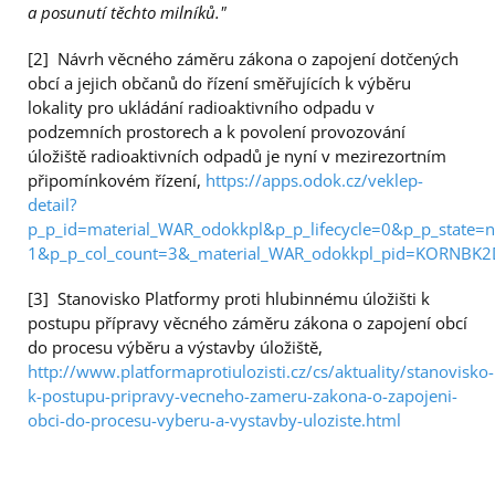
a posunutí těchto milníků."
[2] Návrh věcného záměru zákona o zapojení dotčených
obcí a jejich občanů do řízení směřujících k výběru
lokality pro ukládání radioaktivního odpadu v
podzemních prostorech a k povolení provozování
úložiště radioaktivních odpadů je nyní v mezirezortním
připomínkovém řízení,
https://apps.odok.cz/veklep-
detail?
p_p_id=material_WAR_odokkpl&p_p_lifecycle=0&p_p_state
1&p_p_col_count=3&_material_WAR_odokkpl_pid=KORNBK2
[3] Stanovisko Platformy proti hlubinnému úložišti k
postupu přípravy věcného záměru zákona o zapojení obcí
do procesu výběru a výstavby úložiště,
http://www.platformaprotiulozisti.cz/cs/aktuality/stanovisko-
k-postupu-pripravy-vecneho-zameru-zakona-o-zapojeni-
obci-do-procesu-vyberu-a-vystavby-uloziste.html